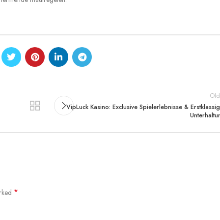
Old
VipLuck Kasino: Exclusive Spielerlebnisse & Erstklassi
Unterhaltu
*
arked