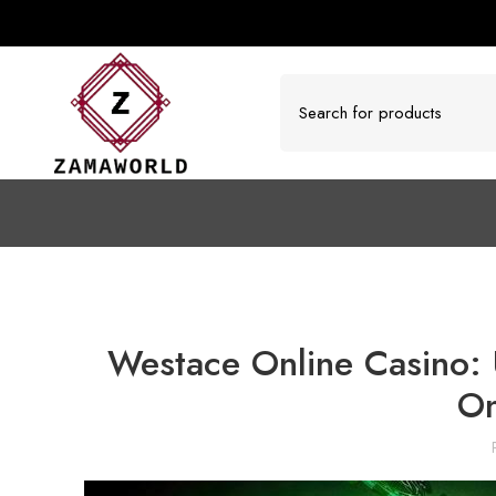
Westace Online Casino: U
On