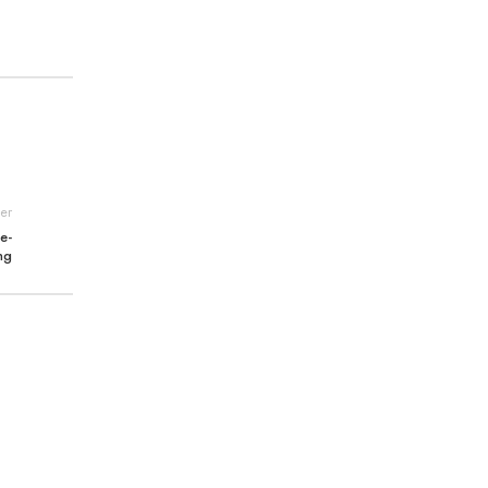
er
ge-
ng