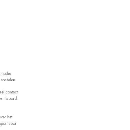
hnische
ere talen.
eel contact.
eantwoord.
over het
pport voor