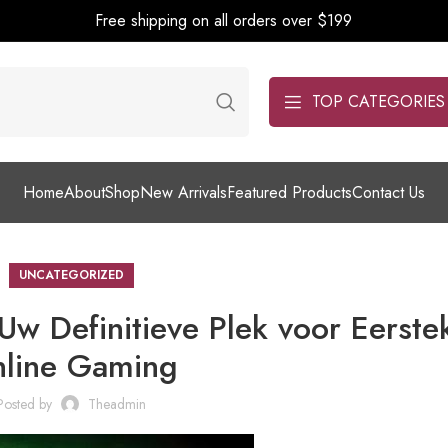
Free shipping on all orders over $199
TOP CATEGORIES
Home
About
Shop
New Arrivals
Featured Products
Contact Us
UNCATEGORIZED
w Definitieve Plek voor Eerste
line Gaming
Posted by
Theadmin