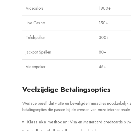
Videoslots
1800+
Live Casino
150+
Tafelspellen
300+
Jackpot Spellen
80+
Videopoker
45+
Veelzijdige Betalingsopties
Westace beseft dat vlotte en beveiligde transacties noodzakelijk
betalingsopties die passen bij de wensen van onze internationale 
Klassieke methoden:
Visa en Mastercard creditcards blij