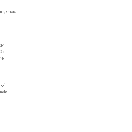
om gamers
ken.
 De
ie.
 of
imale