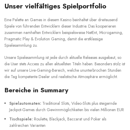
Unser vielfältiges Spielportfolio
Eine Palette an Games in diesem Kasino beinhaltet über dreitausend
Spiele von führenden Entwicklern dieser Industrie. Das kooperieren
zusammen namhaften Entwicklern beispielsweise NetEnt, Microgaming,
Pragmatic Play & Evolution Gaming, damit die erstklassige
Spielesammlung zu.
Unsere Spielesammlung ist jede durch aktuelle Releases ausgebaut, so
die User stets Access zu allen aktuellsten Titeln haben. Besonders stolz ist
wir auf unsere Live-Gaming-Bereich, welche ununterbrochen Stunden
die Tag kompetente Dealer und realistische Atmosphäre ermöglicht.
Bereiche in Summary
Spielautomaten:
Traditional Slots, Video-Slots plus steigernde
Jackpot-Games durch Gewinnmöglichkeiten bis vielen Millionen EUR
Tischspiele:
Roulette, Blackjack, Baccarat und Poker als
zahlreichen Varianten