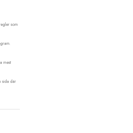
 regler som
rogram.
ra mest
n sida där