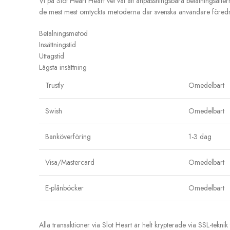
Vi på Slot Heart Heart vet väl att anpassningsbara betalningsalte
de mest mest omtyckta metoderna där svenska användare föredr
Betalningsmetod
Insättningstid
Uttagstid
Lägsta insättning
Trustly
Omedelbart
Swish
Omedelbart
Banköverföring
1-3 dag
Visa/Mastercard
Omedelbart
E-plånböcker
Omedelbart
Alla transaktioner via Slot Heart är helt krypterade via SSL-teknik t