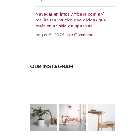
Navegar en https://ticasa.com.ar/
resulta tan intuitivo que olvidas que
estás en un sitio de apuestas.
August 6, 2026
No Comments
OUR INSTAGRAM