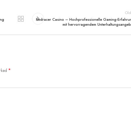
Old
ing
Redracer Casino – Hochprofessionelle Gaming-Erfahru
mit hervorragendem Unterhaltungsangeb
*
arked