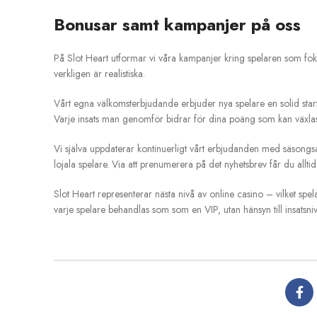
Bonusar samt kampanjer på oss
På Slot Heart utformar vi våra kampanjer kring spelaren som foku
verkligen är realistiska.
Vårt egna välkomsterbjudande erbjuder nya spelare en solid star
Varje insats man genomför bidrar för dina poäng som kan växlas
Vi själva uppdaterar kontinuerligt vårt erbjudanden med säsong
lojala spelare. Via att prenumerera på det nyhetsbrev får du allti
Slot Heart representerar nästa nivå av online casino – vilket spela
varje spelare behandlas som som en VIP, utan hänsyn till insatsniv