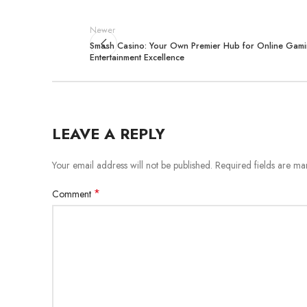
Newer
Smash Casino: Your Own Premier Hub for Online Gam
Entertainment Excellence
LEAVE A REPLY
Your email address will not be published.
Required fields are m
*
Comment