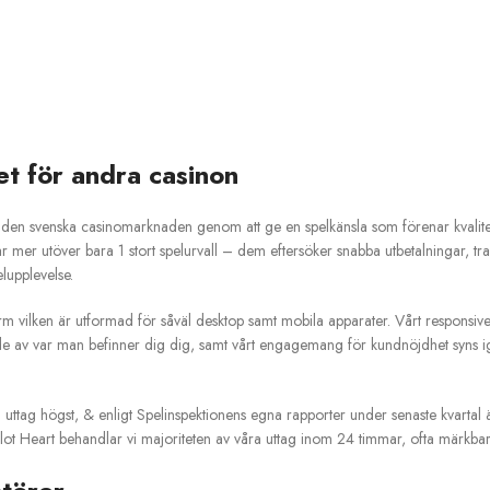
et för andra casinon
inom den svenska casinomarknaden genom att ge en spelkänsla som förenar kvali
ar mer utöver bara 1 stort spelurvall – dem eftersöker snabba utbetalningar, tr
lupplevelse.
form vilken är utformad för såväl desktop samt mobila apparater. Vårt responsive
nde av var man befinner dig dig, samt vårt engagemang för kundnöjdhet syns
ba uttag högst, & enligt Spelinspektionens egna rapporter under senaste kvartal
lot Heart behandlar vi majoriteten av våra uttag inom 24 timmar, ofta märkbar