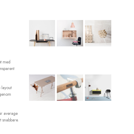
tet med
ansparent
 layout
 igenom
 är average
t snabbare.