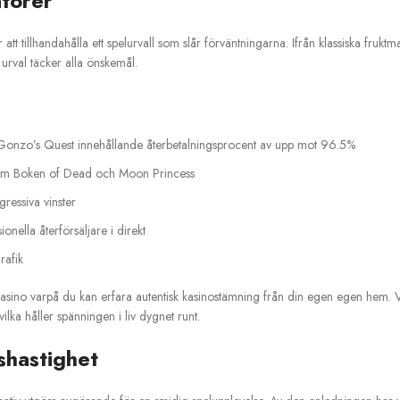
ntörer
 tillhandahålla ett spelurvall som slår förväntningarna. Ifrån klassiska fruktmas
rval täcker alla önskemål.
& Gonzo’s Quest innehållande återbetalningsprocent av upp mot 96.5%
om Boken of Dead och Moon Princess
gressiva vinster
nella återförsäljare i direkt
rafik
asino varpå du kan erfara autentisk kasinostämning från din egen egen hem. V
ilka håller spänningen i liv dygnet runt.
shastighet