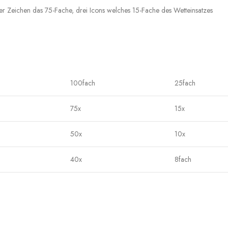
er Zeichen das 75-Fache, drei Icons welches 15-Fache des Wetteinsatzes
100fach
25fach
75x
15x
50x
10x
40x
8fach