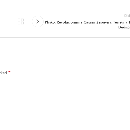
Old
Plinko: Revolucionarna Casino Zabava s Temelji v 
Dedišč
*
arked