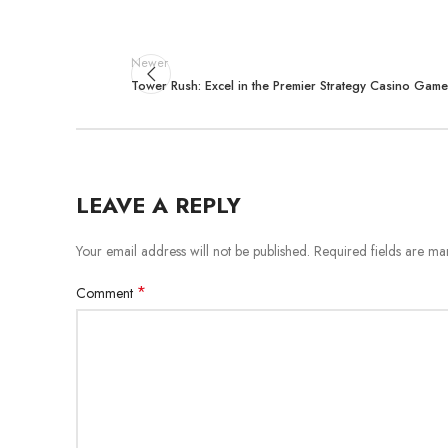
Newer
Tower Rush: Excel in the Premier Strategy Casino Game
LEAVE A REPLY
Your email address will not be published.
Required fields are m
*
Comment