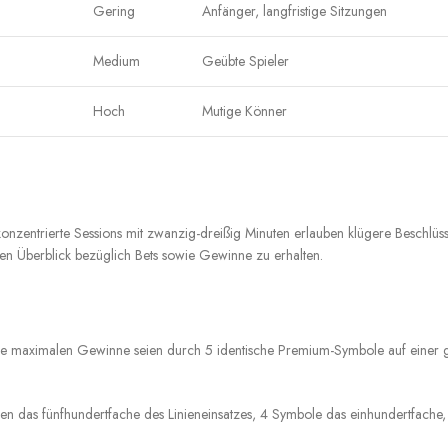
Gering
Anfänger, langfristige Sitzungen
Medium
Geübte Spieler
Hoch
Mutige Könner
 konzentrierte Sessions mit zwanzig-dreißig Minuten erlauben klügere Beschlüs
en Überblick bezüglich Bets sowie Gewinne zu erhalten.
ene maximalen Gewinne seien durch 5 identische Premium-Symbole auf einer 
n das fünfhundertfache des Linieneinsatzes, 4 Symbole das einhundertfache