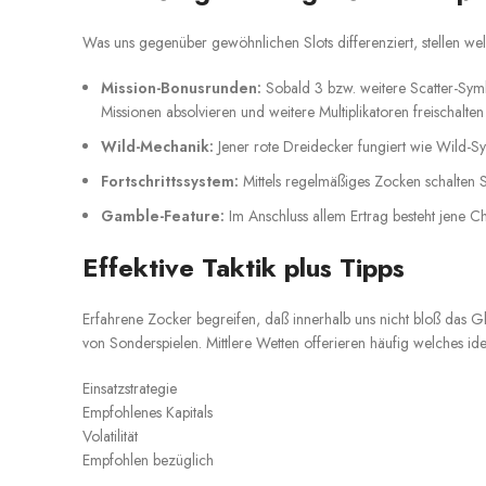
Was uns gegenüber gewöhnlichen Slots differenziert, stellen welc
Mission-Bonusrunden:
Sobald 3 bzw. weitere Scatter-Symb
Missionen absolvieren und weitere Multiplikatoren freischalte
Wild-Mechanik:
Jener rote Dreidecker fungiert wie Wild-S
Fortschrittssystem:
Mittels regelmäßiges Zocken schalten S
Gamble-Feature:
Im Anschluss allem Ertrag besteht jene Ch
Effektive Taktik plus Tipps
Erfahrene Zocker begreifen, daß innerhalb uns nicht bloß das G
von Sonderspielen. Mittlere Wetten offerieren häufig welches ide
Einsatzstrategie
Empfohlenes Kapitals
Volatilität
Empfohlen bezüglich