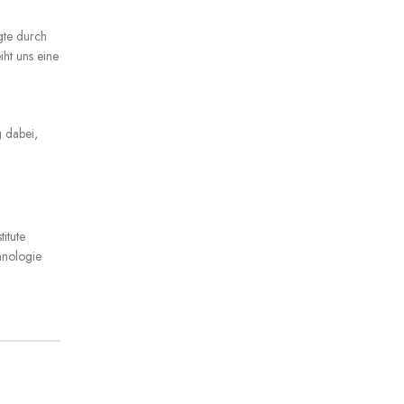
gte durch
iht uns eine
g dabei,
titute
hnologie