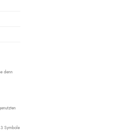
se denn
genutzten
, 3 Symbole