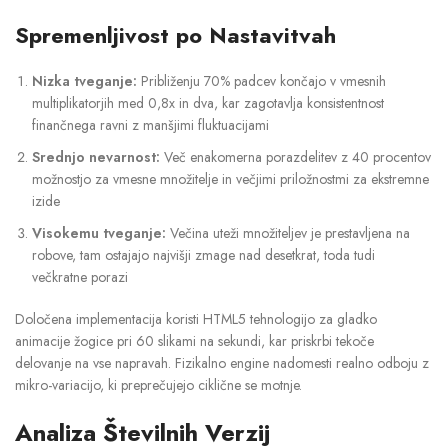
Spremenljivost po Nastavitvah
Nizka tveganje:
Približenju 70% padcev končajo v vmesnih
multiplikatorjih med 0,8x in dva, kar zagotavlja konsistentnost
finančnega ravni z manšjimi fluktuacijami
Srednjo nevarnost:
Več enakomerna porazdelitev z 40 procentov
možnostjo za vmesne množitelje in večjimi priložnostmi za ekstremne
izide
Visokemu tveganje:
Večina uteži množiteljev je prestavljena na
robove, tam ostajajo najvišji zmage nad desetkrat, toda tudi
večkratne porazi
Določena implementacija koristi HTML5 tehnologijo za gladko
animacije žogice pri 60 slikami na sekundi, kar priskrbi tekoče
delovanje na vse napravah. Fizikalno engine nadomesti realno odboju z
mikro-variacijo, ki preprečujejo ciklične se motnje.
Analiza Številnih Verzij