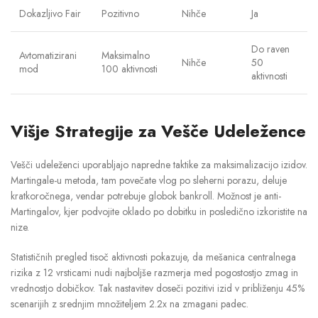
Dokazljivo Fair
Pozitivno
Nihče
Ja
Do raven
Avtomatizirani
Maksimalno
Nihče
50
mod
100 aktivnosti
aktivnosti
Višje Strategije za Vešče Udeležence
Vešči udeleženci uporabljajo napredne taktike za maksimalizacijo izidov.
Martingale-u metoda, tam povečate vlog po sleherni porazu, deluje
kratkoročnega, vendar potrebuje globok bankroll. Možnost je anti-
Martingalov, kjer podvojite oklado po dobitku in posledično izkoristite na
nize.
Statističnih pregled tisoč aktivnosti pokazuje, da mešanica centralnega
rizika z 12 vrsticami nudi najboljše razmerja med pogostostjo zmag in
vrednostjo dobičkov. Tak nastavitev doseči pozitivi izid v približenju 45%
scenarijih z srednjim množiteljem 2.2x na zmagani padec.