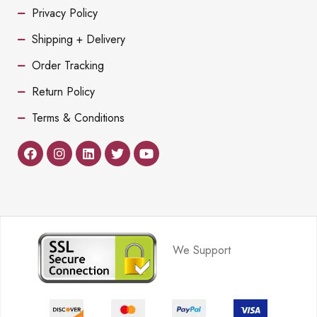
Privacy Policy
Shipping + Delivery
Order Tracking
Return Policy
Terms & Conditions
We Support