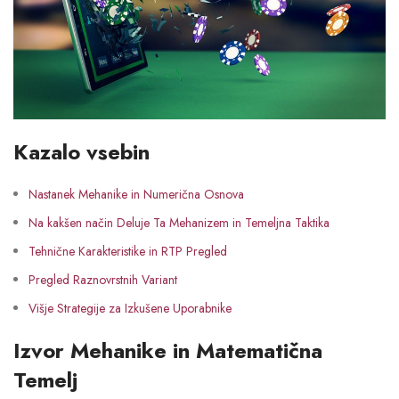
Kazalo vsebin
Nastanek Mehanike in Numerična Osnova
Na kakšen način Deluje Ta Mehanizem in Temeljna Taktika
Tehnične Karakteristike in RTP Pregled
Pregled Raznovrstnih Variant
Višje Strategije za Izkušene Uporabnike
Izvor Mehanike in Matematična
Temelj