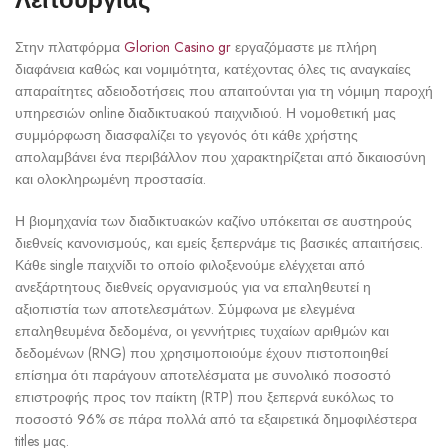
Στην πλατφόρμα
Glorion Casino gr
εργαζόμαστε με πλήρη
διαφάνεια καθώς και νομιμότητα, κατέχοντας όλες τις αναγκαίες
απαραίτητες αδειοδοτήσεις που απαιτούνται για τη νόμιμη παροχή
υπηρεσιών online διαδικτυακού παιχνιδιού. Η νομοθετική μας
συμμόρφωση διασφαλίζει το γεγονός ότι κάθε χρήστης
απολαμβάνει ένα περιβάλλον που χαρακτηρίζεται από δικαιοσύνη
και ολοκληρωμένη προστασία.
Η βιομηχανία των διαδικτυακών καζίνο υπόκειται σε αυστηρούς
διεθνείς κανονισμούς, και εμείς ξεπερνάμε τις βασικές απαιτήσεις.
Κάθε single παιχνίδι το οποίο φιλοξενούμε ελέγχεται από
ανεξάρτητους διεθνείς οργανισμούς για να επαληθευτεί η
αξιοπιστία των αποτελεσμάτων. Σύμφωνα με ελεγμένα
επαληθευμένα δεδομένα, οι γεννήτριες τυχαίων αριθμών και
δεδομένων (RNG) που χρησιμοποιούμε έχουν πιστοποιηθεί
επίσημα ότι παράγουν αποτελέσματα με συνολικό ποσοστό
επιστροφής προς τον παίκτη (RTP) που ξεπερνά ευκόλως το
ποσοστό 96% σε πάρα πολλά από τα εξαιρετικά δημοφιλέστερα
titles μας.