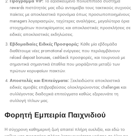
Πρόγραμμα VIP:
Το εξειδικευμένο πολυεπίπεδο σύστημα
rewards πιστότητάς μας εδώ ανταμείβει τους τακτικούς συχνούς
παίκτες με αποκλειστικά προνόμια όπως προσωποποιημένους
managers λογαριασμών, ταχύτερες αναλήψεις, μεγαλύτερα όρια
στοιχημάτων ποντaρίσματος και αποκλειστικές προσκλήσεις σε
ειδικές αποκλειστικές εκδηλώσεις.
Εβδομαδιαίες Ειδικές Προσφορές:
Κάθε μία εβδομάδα
διαθέτουμε νέες promotional ενέργειες που περιλαμβάνουν
reload deposit bonuses, cashback προσφορές, και τουρνουά με
σημαντικά σημαντικά έπαθλα που μοιράζονται μεταξύ των
πρώτων κορυφαίων παικτών.
Αποστολές και Επιτεύγματα:
Ξεκλειδώστε αποκλειστικά
ειδικές αμοιβές επιβραβεύσεις ολοκληρώνοντας challenges και
συλλέγοντας διαδοχικά επιτεύγματα καθώς εξερευνάτε τη
συλλογή τίτλων μας.
Φορητή Εμπειρία Παιχνιδιού
Η σύγχρονη καθημερινή ζωή απαιτεί πλήρη ευελιξία, και εδώ το