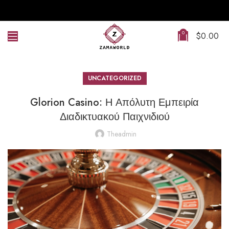
0
$
0.00
UNCATEGORIZED
Glorion Casino: Η Απόλυτη Εμπειρία
Διαδικτυακού Παιχνιδιού
Theadmin