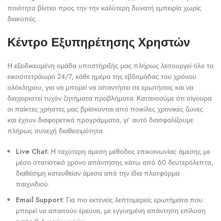
ποιότητα βίντεο προς την την καλύτερη δυνατή εμπειρία χωρίς
διακοπές.
Κέντρο Εξυπηρέτησης Χρηστών
Η εξειδικευμένη ομάδα υποστήριξής μας πλήρως λειτουργεί όλο το
εικοσιτετράωρο 24/7, κάθε ημέρα της εβδομάδας του χρόνου
ολόκληρου, για να μπορεί να απαντήσει σε ερωτήσεις και να
διαχειριστεί τυχόν ζητήματα προβλήματα. Κατανοούμε ότι σίγουρα
οι παίκτες χρήστες μας βρίσκονται από ποικίλες χρονικές ζώνες
και έχουν διαφορετικά προγράμματα, γι’ αυτό διασφαλίζουμε
πλήρως συνεχή διαθεσιμότητα.
Live Chat:
Η ταχύτερη άμεση μέθοδος επικοινωνίας άμεσης με
μέσο στατιστικό χρόνο απάντησης κάτω από 60 δευτερόλεπτα,
διαθέσιμη κατευθείαν άμεσα από την ίδια πλατφόρμα
παιχνιδιού.
Email Support:
Για πιο εκτενείς λεπτομερείς ερωτήματα που
μπορεί να απαιτούν έρευνα, με εγγυημένη απάντηση επίλυση