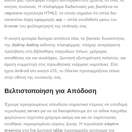
καζίνο μας προσφέρει πλήρη λειτουργικότητα χρήσης σε όλες τις
κινητές συσκευές. Η πλατφόρμα διαδικτυακή μας βασίζεται σε
responsive τεχνολογία HTML5, το οποίο σημαίνει ότι απλά δεν
απαιτείται λήψη εφαρμογής app – απλά συνδεθείτε μέσω του
browser του φυλλομετρητή της επιλογής σας.
Η κινητή εμπειρία διατηρεί απόλυτα όλες τις βασικές δυνατότητες
της desktop desktop έκδοσης πλατφόρμας: πλήρης απεριόριστη
πρόσβαση στη βιβλιοθήκη παιχνιδιών τίτλων, γρήγορες
καταθέσεις και και αναλήψεις, ζωντανή εξυπηρέτηση πελατών, και
άμεση συμμετοχή στις προωθητικές ενέργειες καμπάνιες. Είτε
έχετε Android είτε κινητό iOS, το Glorion προσαρμόζεται τέλεια
στην οθόνη της συσκευής σας.
Βελτιστοποίηση για Απόδοση
Έχουμε προηγουμένως επενδύσει σημαντικά πόρους σε υποδομή
τεχνολογική servers για να να διασφαλίσουμε ότι τα online παιχνίδια
φορτώνουν ταχύτατα γρήγορα ακόμη και και σε περιπτώσεις
συνθήκες περιορισμένου εύρους ζώνης. Η τεχνολογία adaptive
streaming στα live ζωντανά tables προσαρμόζει αυτόνομα την