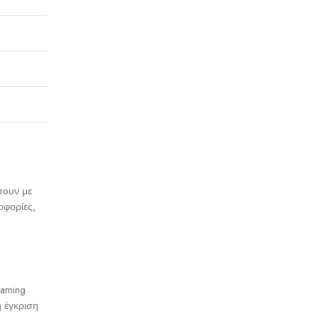
σουν με
οφορίες,
Gaming
η έγκριση