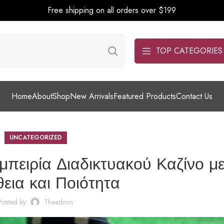
Free shipping on all orders over $199
TOP CATEGORIES
Home
About
Shop
New Arrivals
Featured Products
Contact Us
UNCATEGORIZED
πειρία Διαδικτυακού Καζίνο μ
εια και Ποιότητα
Posted by
Theadmin