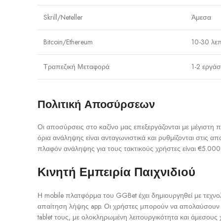
Skrill/Neteller
Άμεσα
Bitcoin/Ethereum
10-30 λε
Τραπεζική Μεταφορά
1-2 εργάσ
Πολιτική Αποσύρσεων
Οι αποσύρσεις στο καζίνο μας επεξεργάζονται με μέγιστη 
όρια ανάληψης είναι ανταγωνιστικά και ρυθμίζονται στις α
πλαφόν ανάληψης για τους τακτικούς χρήστες είναι €5.000,
Κινητή Εμπειρία Παιχνιδιού
Η mobile πλατφόρμα του GGBet έχει δημιουργηθεί με τεχνολ
απαίτηση λήψης app. Οι χρήστες μπορούν να απολαύσουν π
tablet τους, με ολοκληρωμένη λειτουργικότητα και άμεσου