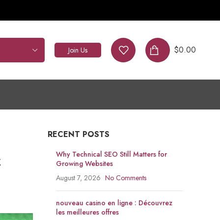
$
0.00
Join Us
RECENT POSTS
Why Technical SEO Still Matters for
ε
Growing Websites
August 7, 2026
No Comments
nouveau casino en ligne : Découvrez
les meilleures offres