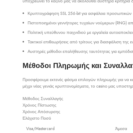
υποχρεώνει το καζίνο μας να ακολουθεί αυστηρά κριτήρια δ
Κρυπτογράφηση SSL 256-bit για ασφάλεια προσωπικών 
Πιστοποιημένοι γεννήτορες τυχαίων νούμερων (RNG) απ
Πολιτική υπεύθυνου παιχνιδιού με εργαλεία αυτοαποκλ
Τακτικοί επιθεωρήσεις από τρίτους για διασφάλιση της ε
Αυστηρές μέθοδοι επαλήθευσης ταυτότητας για εμπόδι
Μέθοδοι Πληρωμής και Συναλλα
Προσφέρουμε εκτενές φάσμα επιλογών πληρωμής για να κα
μέχρι νέας γενιάς κρυπτονομίσματα, το casino μας υποστηρί
Μέθοδος Συναλλαγής
Χρόνος Πίστωσης
Χρόνος Απόσυρσης
Ελάχιστο Ποσό
Visa/Mastercard
Άμεσα