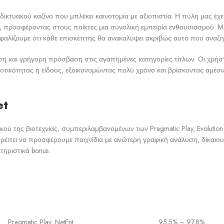
ικτυακού καζίνο που μπλέκει καινοτομία με αξιοπιστία. Η πύλη μας έχε
ας, προσφέροντας στους παίκτες μια συνολική εμπειρία ενθουσιασμού. Μ
φαλίζουμε ότι κάθε επισκέπτης θα ανακαλύψει ακριβώς αυτό που αναζη
η και γρήγορη πρόσβαση στις αγαπημένες κατηγορίες τίτλων. Οι χρήσ
οτικότητας ή είδους, εξοικονομώντας πολύ χρόνο και βρίσκοντας αμέσ
et
ύ της βιοτεχνίας, συμπεριλαμβανομένων των Pragmatic Play, Evolution
ιτρέπει να προσφέρουμε παιχνίδια με ανώτερη γραφική ανάλυση, δίκαιο
ηριστικά bonus.
Pragmatic Play, NetEnt
95.5% – 97.8%