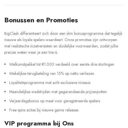
Bonussen en Promoties
BigClash differentieert zich door een slim bonusprogramma dat tegelijk
nieuwe als loyale spelers waardeert. Onze promoties zijn ontworpen
met realistische inzetvereisten en duidelijke voorwaarden, zodat jullie
precies weten waar je aan toe is.
Welkomstpakket tot €1.000 verdeeld over eerste drie stortingen
Wekelijkse terugbetaling van 15% op netto verliezen
Loyaliteitsprogramma met acht exclusieve niveaus
Maandelijkse wedstrijden met gegarandeerde prijzenpotten
Verjaardagsbonus op maat voor geregistreerde spelers
Free spins acties bij nieuwe game releases
VIP programma bij Ons