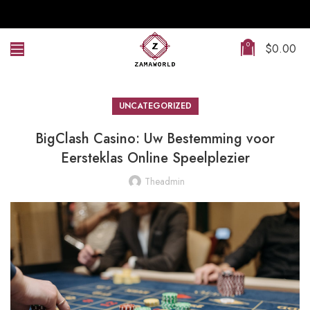
0
$
0.00
UNCATEGORIZED
BigClash Casino: Uw Bestemming voor
Eersteklas Online Speelplezier
Theadmin