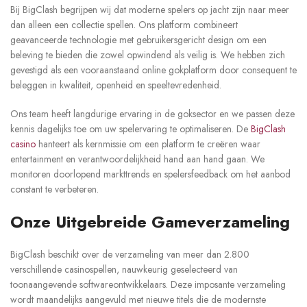
Bij BigClash begrijpen wij dat moderne spelers op jacht zijn naar meer
dan alleen een collectie spellen. Ons platform combineert
geavanceerde technologie met gebruikersgericht design om een
beleving te bieden die zowel opwindend als veilig is. We hebben zich
gevestigd als een vooraanstaand online gokplatform door consequent te
beleggen in kwaliteit, openheid en speeltevredenheid.
Ons team heeft langdurige ervaring in de goksector en we passen deze
kennis dagelijks toe om uw spelervaring te optimaliseren. De
BigClash
casino
hanteert als kernmissie om een platform te creëren waar
entertainment en verantwoordelijkheid hand aan hand gaan. We
monitoren doorlopend markttrends en spelersfeedback om het aanbod
constant te verbeteren.
Onze Uitgebreide Gameverzameling
BigClash beschikt over de verzameling van meer dan 2.800
verschillende casinospellen, nauwkeurig geselecteerd van
toonaangevende softwareontwikkelaars. Deze imposante verzameling
wordt maandelijks aangevuld met nieuwe titels die de modernste