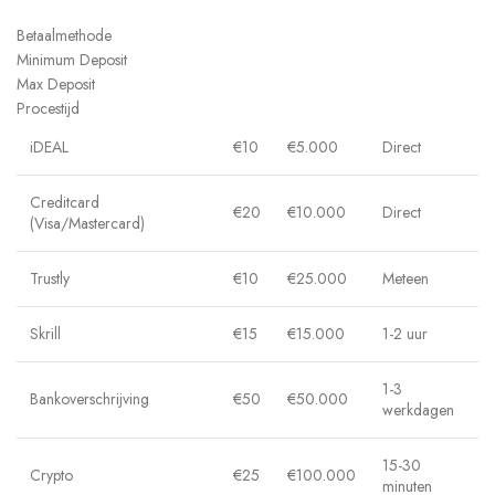
Betaalmethode
Minimum Deposit
Max Deposit
Procestijd
iDEAL
€10
€5.000
Direct
Creditcard
€20
€10.000
Direct
(Visa/Mastercard)
Trustly
€10
€25.000
Meteen
Skrill
€15
€15.000
1-2 uur
1-3
Bankoverschrijving
€50
€50.000
werkdagen
15-30
Crypto
€25
€100.000
minuten