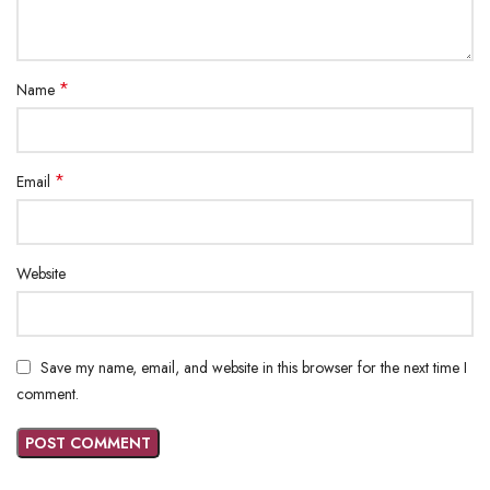
*
Name
*
Email
Website
Save my name, email, and website in this browser for the next time I
comment.