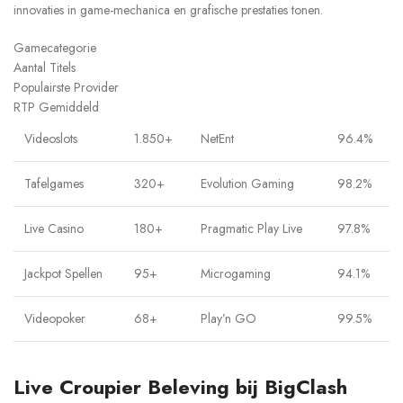
innovaties in game-mechanica en grafische prestaties tonen.
Gamecategorie
Aantal Titels
Populairste Provider
RTP Gemiddeld
Videoslots
1.850+
NetEnt
96.4%
Tafelgames
320+
Evolution Gaming
98.2%
Live Casino
180+
Pragmatic Play Live
97.8%
Jackpot Spellen
95+
Microgaming
94.1%
Videopoker
68+
Play’n GO
99.5%
Live Croupier Beleving bij BigClash