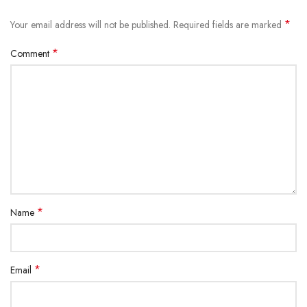
*
Your email address will not be published.
Required fields are marked
*
Comment
*
Name
*
Email