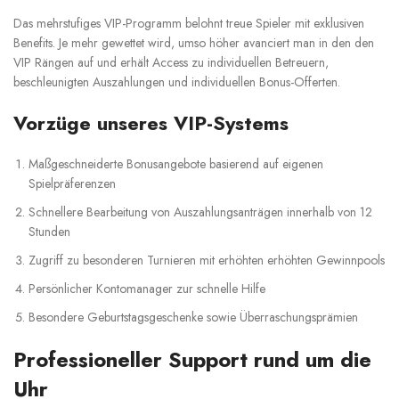
Das mehrstufiges VIP-Programm belohnt treue Spieler mit exklusiven
Benefits. Je mehr gewettet wird, umso höher avanciert man in den den
VIP Rängen auf und erhält Access zu individuellen Betreuern,
beschleunigten Auszahlungen und individuellen Bonus-Offerten.
Vorzüge unseres VIP-Systems
Maßgeschneiderte Bonusangebote basierend auf eigenen
Spielpräferenzen
Schnellere Bearbeitung von Auszahlungsanträgen innerhalb von 12
Stunden
Zugriff zu besonderen Turnieren mit erhöhten erhöhten Gewinnpools
Persönlicher Kontomanager zur schnelle Hilfe
Besondere Geburtstagsgeschenke sowie Überraschungsprämien
Professioneller Support rund um die
Uhr