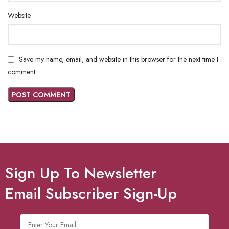
Website
Save my name, email, and website in this browser for the next time I
comment.
Sign Up To Newsletter
Email Subscriber Sign-Up