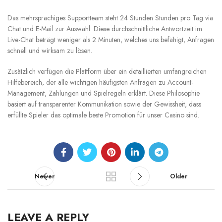
Das mehrsprachiges Supportteam steht 24 Stunden Stunden pro Tag via
Chat und E-Mail zur Auswahl. Diese durchschnittliche Antwortzeit im
Live-Chat beträgt weniger als 2 Minuten, welches uns befähigt, Anfragen
schnell und wirksam zu lösen.
Zusätzlich verfügen die Plattform über ein detaillierten umfangreichen
Hilfebereich, der alle wichtigen häufigsten Anfragen zu Account-
Management, Zahlungen und Spielregeln erklärt. Diese Philosophie
basiert auf transparenter Kommunikation sowie der Gewissheit, dass
erfüllte Spieler das optimale beste Promotion für unser Casino sind.
Newer
Older
LEAVE A REPLY