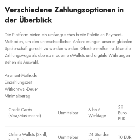
Verschiedene Zahlungsoptionen in
der Überblick
Die Plattform bieten ein umfangreiches breite Palette an Payment-
Methoden, um den unterschiedlichen Anforderungen unserer globalen
Spielerschaft gerecht zu werden werden. Gleichermaßen traditionelle
Zahlungswege als ebenso moderne eWallets und digitale Währungen
stehen als Auswahl.
Payment-Methode
Einzahlungszeit
Withdrawal-Dauer
Minimalbetrag
20
Credit Cards
3 bis 5
Unmittelbar
Euro
(Visa/Mastercard)
Werktage
EUR
Online-Wallets (Skrill,
24 Stunden
Unmittelbar
10 EUR