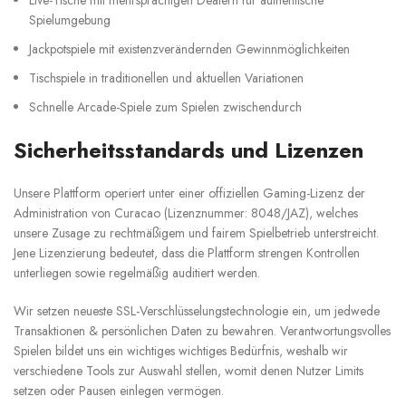
Live-Tische mit mehrsprachigen Dealern für authentische
Spielumgebung
Jackpotspiele mit existenzverändernden Gewinnmöglichkeiten
Tischspiele in traditionellen und aktuellen Variationen
Schnelle Arcade-Spiele zum Spielen zwischendurch
Sicherheitsstandards und Lizenzen
Unsere Plattform operiert unter einer offiziellen Gaming-Lizenz der
Administration von Curacao (Lizenznummer: 8048/JAZ), welches
unsere Zusage zu rechtmäßigem und fairem Spielbetrieb unterstreicht.
Jene Lizenzierung bedeutet, dass die Plattform strengen Kontrollen
unterliegen sowie regelmäßig auditiert werden.
Wir setzen neueste SSL-Verschlüsselungstechnologie ein, um jedwede
Transaktionen & persönlichen Daten zu bewahren. Verantwortungsvolles
Spielen bildet uns ein wichtiges wichtiges Bedürfnis, weshalb wir
verschiedene Tools zur Auswahl stellen, womit denen Nutzer Limits
setzen oder Pausen einlegen vermögen.