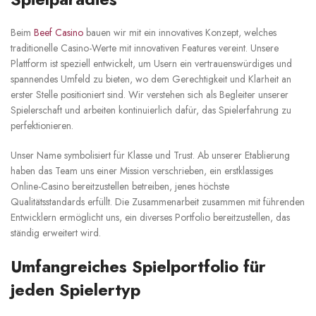
Beim
Beef Casino
bauen wir mit ein innovatives Konzept, welches
traditionelle Casino-Werte mit innovativen Features vereint. Unsere
Plattform ist speziell entwickelt, um Usern ein vertrauenswürdiges und
spannendes Umfeld zu bieten, wo dem Gerechtigkeit und Klarheit an
erster Stelle positioniert sind. Wir verstehen sich als Begleiter unserer
Spielerschaft und arbeiten kontinuierlich dafür, das Spielerfahrung zu
perfektionieren.
Unser Name symbolisiert für Klasse und Trust. Ab unserer Etablierung
haben das Team uns einer Mission verschrieben, ein erstklassiges
Online-Casino bereitzustellen betreiben, jenes höchste
Qualitätsstandards erfüllt. Die Zusammenarbeit zusammen mit führenden
Entwicklern ermöglicht uns, ein diverses Portfolio bereitzustellen, das
ständig erweitert wird.
Umfangreiches Spielportfolio für
jeden Spielertyp