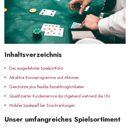
Inhaltsverzeichnis
Das ausgedehntes Spielportfolio
Attraktive Bonusprogramme und Aktionen
Geschützte plus flexible Bezahlmöglichkeiten
Qualifizierter Kundenservice durchgehend während die Uhr
Mobiles Spielspaß bar Einschränkungen
Unser umfangreiches Spielsortiment