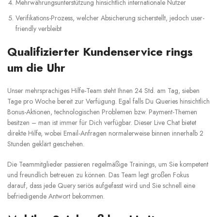
Mehrwährungsunterstützung hinsichtlich internationale Nutzer
Verifikations-Prozess, welcher Absicherung sicherstellt, jedoch user-
friendly verbleibt
Qualifizierter Kundenservice rings
um die Uhr
Unser mehrsprachiges Hilfe-Team steht Ihnen 24 Std. am Tag, sieben
Tage pro Woche bereit zur Verfügung. Egal falls Du Queries hinsichtlich
Bonus-Aktionen, technologischen Problemen bzw. Payment-Themen
besitzen – man ist immer für Dich verfügbar. Dieser Live Chat bietet
direkte Hilfe, wobei Email-Anfragen normalerweise binnen innerhalb 2
Stunden geklärt geschehen.
Die Teammitglieder passieren regelmäßige Trainings, um Sie kompetent
und freundlich betreuen zu können. Das Team legt großen Fokus
darauf, dass jede Query seriös aufgefasst wird und Sie schnell eine
befriedigende Antwort bekommen.