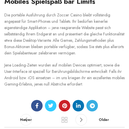
Mobiles Spielspaß bar Limits
Die portable Ausführung durch Zoccer Casino bleibt vollständig
angepasst für Smart-Phones und Tablets. Ihr bedürfen keinerlei
eigenständige Applikation – jene reagierende Website passt sich
selbstständig Ihrem Endgerät an und präsentiert die gleiche Funktionalität
etwa diese Desktop-Variante. Alle Games, Zahlungsmethoden plus
Bonus-Aktionen bleiben portable verfügbar, sodass Sie stets plus allerorts
dein Spielabenteuer zelebrieren vermögen.
Jene Loading-Zeiten wurden auf mobilen Devices optimiert, sowie die
User-Interface ist speziell für Berührungsbildschirme entwickelt. Falls ihr
Android bzw. iOS einsetzen – im uns kriegen ihr ein exzellentes mobiles
Gaming-Erlebnis, jenes null Abstriche erfordert.
Newer
Older