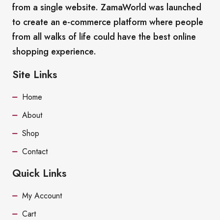
from a single website. ZamaWorld was launched
to create an e-commerce platform where people
from all walks of life could have the best online
shopping experience.
Site Links
Home
About
Shop
Contact
Quick Links
My Account
Cart