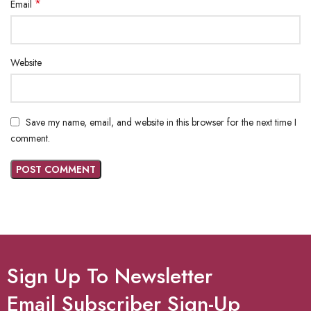
*
Email
Website
Save my name, email, and website in this browser for the next time I
comment.
Sign Up To Newsletter
Email Subscriber Sign-Up