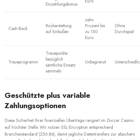
Euro
Einzahlungsbonus
zehn
Rückerstattung
Prozent bis
Ohne
Cash-Back
auf Einbußen
zu 150
Durchspiel
Euro
Treuepunkte
bezüglich
Treueprogramm
Unbegrenzt
Unterschiedli
sämtliche Einsatz
sammeln
Geschützte plus variable
Zahlungsoptionen
Diese Sicherheit Ihrer finanziellen Überträge rangiert im Zoccer Casino
auf höchster Stelle. Wir nutzen SSL-Encryption entsprechend
Branchenstandard (256-Bit), damit jegliche Datentransfers zur absichern