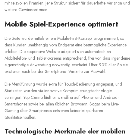
mit reizvollen Prämien. Jene Struktur sichert für dauerhafte Variation und
weitere Gewinnoptionen.
Mobile Spiel-Experience optimiert
Die Seite wurde mittels einem Mobile-First-Konzept programmiert, so
dass Kunden unabhängig vom Endgerät eine bestmögliche Experience
erleben. Die responsive Website adaptiert sich automatisch an
Mobiltelefon- und Tablet-Screens entsprechend, frei von dass irgendeine
eigenständige Anwendung notwendig erscheint. Über 90% aller Spiele
existieren auch bei der Smartphone- Variante zur Auswahl.
Die Menüführung wurde extra für Touch-Bedienung angepasst, und
Startzeiten wurden via innovative Komprimierungstechnologie
verringert. Yep Casino läuft einwandfrei auf iPhone- und Android-
Smartphones sowie bei allen üblichen Browsern. Sogar beim Live-
Gaming über Smartphones entstehen keinerlei spürbaren
Qualitätseinbußen.
Technologische Merkmale der mobilen