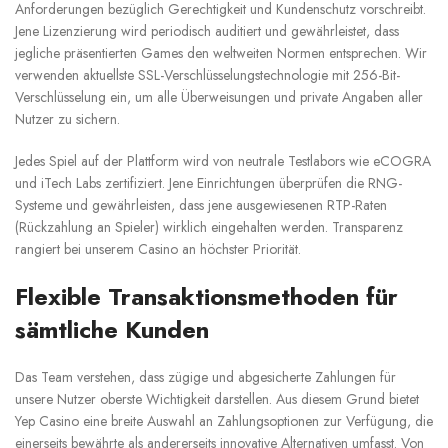
Anforderungen bezüglich Gerechtigkeit und Kundenschutz vorschreibt.
Jene Lizenzierung wird periodisch auditiert und gewährleistet, dass
jegliche präsentierten Games den weltweiten Normen entsprechen. Wir
verwenden aktuellste SSL-Verschlüsselungstechnologie mit 256-Bit-
Verschlüsselung ein, um alle Überweisungen und private Angaben aller
Nutzer zu sichern.
Jedes Spiel auf der Plattform wird von neutrale Testlabors wie eCOGRA
und iTech Labs zertifiziert. Jene Einrichtungen überprüfen die RNG-
Systeme und gewährleisten, dass jene ausgewiesenen RTP-Raten
(Rückzahlung an Spieler) wirklich eingehalten werden. Transparenz
rangiert bei unserem Casino an höchster Priorität.
Flexible Transaktionsmethoden für
sämtliche Kunden
Das Team verstehen, dass zügige und abgesicherte Zahlungen für
unsere Nutzer oberste Wichtigkeit darstellen. Aus diesem Grund bietet
Yep Casino eine breite Auswahl an Zahlungsoptionen zur Verfügung, die
einerseits bewährte als andererseits innovative Alternativen umfasst. Von