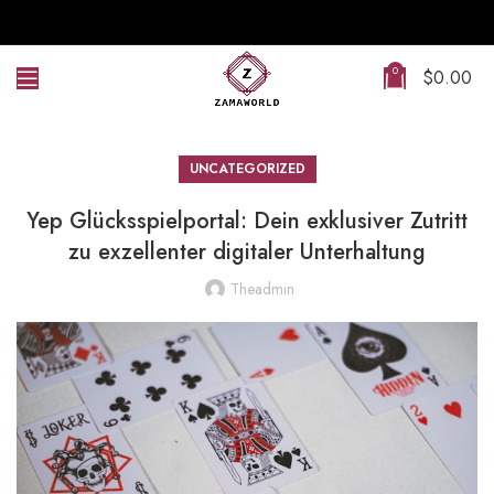
0
$
0.00
UNCATEGORIZED
Yep Glücksspielportal: Dein exklusiver Zutritt
zu exzellenter digitaler Unterhaltung
Theadmin