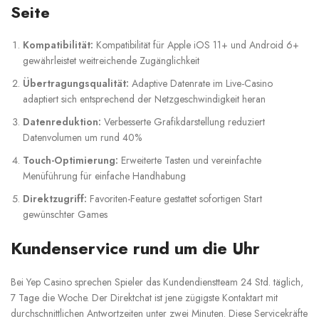
Seite
Kompatibilität:
Kompatibilität für Apple iOS 11+ und Android 6+
gewährleistet weitreichende Zugänglichkeit
Übertragungsqualität:
Adaptive Datenrate im Live-Casino
adaptiert sich entsprechend der Netzgeschwindigkeit heran
Datenreduktion:
Verbesserte Grafikdarstellung reduziert
Datenvolumen um rund 40%
Touch-Optimierung:
Erweiterte Tasten und vereinfachte
Menüführung für einfache Handhabung
Direktzugriff:
Favoriten-Feature gestattet sofortigen Start
gewünschter Games
Kundenservice rund um die Uhr
Bei Yep Casino sprechen Spieler das Kundendienstteam 24 Std. täglich,
7 Tage die Woche. Der Direktchat ist jene zügigste Kontaktart mit
durchschnittlichen Antwortzeiten unter zwei Minuten. Diese Servicekräfte