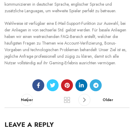
kommunizieren in deutscher Sprache, englischer Sprache und
zusätzliche Languages, um weltweite Spieler perfekt zu betreuen.
Wahlweise ist verfügbar eine E-Mail-Support-Funktion zur Auswahl, bei
der Anliegen in von sechserlei Std. gelöst werden. Für basale Anliegen
haben wir einen weitreichenden FAQ-Bereich erstellt, welcher die
häufigsten Fragen zu Themen wie Account-Verifizierung, Bonus-
Vorgaben und technologischen Problemen behandelt. Unser Ziel ist es,
jegliche Anfrage professionell und zügig zu klären, damit sich alle
Nutzer vollständig auf ihr Gaming-Erlebnis ausrichten vermögen.
Newer
Older
LEAVE A REPLY