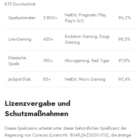
RTP-Durchschnitt
NetEnt, Pragmatic Play,
Spielautomaten
2.800+
96,2%
Play’n GO
Evolution Gaming, Ezugi
Live-Gaming
450+
98,5%
Gaming
Klassische
180+
Microgaming, Red Tiger
97,8%
Spiele
Jackpot-Slots
85+
NetEnt, Micro Gaming
95,4%
Lizenzvergabe und
Schutzmaßnahmen
Dieses Spielcasino arbeitet unter dieser behördlichen Spiellizenz der
Regierung von Curacao (Lizenz-Nr. 8048/JAZ2020-013), die strenge