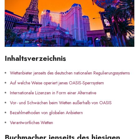
Inhaltsverzeichnis
Wettanbieter jenseits des deutschen nationalen Regulierungssystems
Auf welche Weise operiert jenes OASIS-Sperrsystem
Internationale Lizenzen in Form einer Alternative
Vor- und Schwächen beim Wetten außerhalb von OASIS
Bezahlmethoden von globalen Anbietern
Verantwortliches Wetten
Buchmacher jenseits des hiesigen