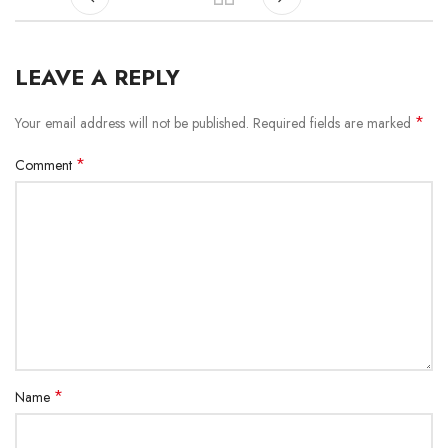
LEAVE A REPLY
*
Your email address will not be published.
Required fields are marked
*
Comment
*
Name