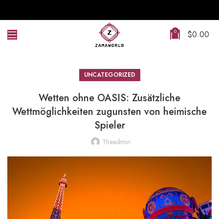
0
$
0.00
UNCATEGORIZED
Wetten ohne OASIS: Zusätzliche
Wettmöglichkeiten zugunsten von heimische
Spieler
Theadmin