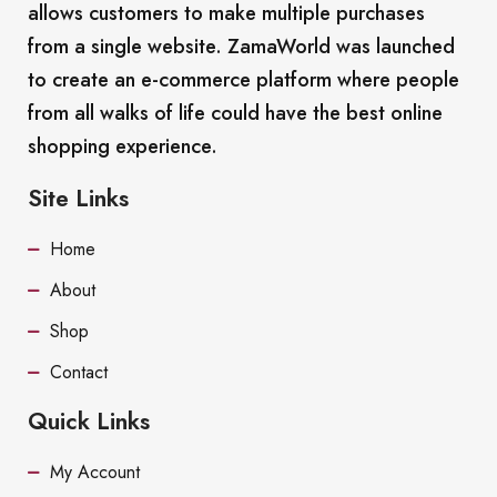
allows customers to make multiple purchases
from a single website. ZamaWorld was launched
to create an e-commerce platform where people
from all walks of life could have the best online
shopping experience.
Site Links
Home
About
Shop
Contact
Quick Links
My Account