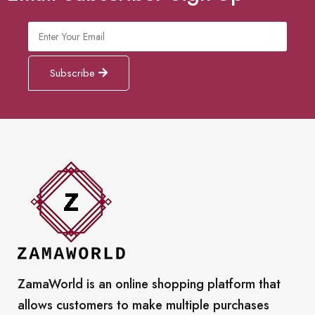
Subscribe
ZamaWorld is an online shopping platform that
allows customers to make multiple purchases