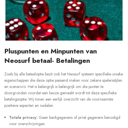
Pluspunten en Minpunten van
Neosurf betaal- Betalingen
Zoals bij alle betaaloptie bezit ook het Neosurf systeem specifieke unieke
eigenschappen die deze optie passend maken voor zekere spelersstijlen
en scenario’s. Het is belangrijk is belangrijk om die punten te
doorgronden voordat een keuze gemaakt wordt tot deze specifieke
betalingsoptie. Wij tonen een eerlijk overzicht van de voornaamste
positieve aspecten en nadelen.
Totale privacy:
Geen bankgegevens of privé gegevens benodigd
voor overschrijvingen