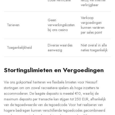
verkrijgbaar
Verkoop
Geen
vergoedingen
Tarieven
verwerkingskosten
kunnen variëren
bij ons casino
per sales point
Diverse waardes
Niet overal in alle
Toegankelijkheid
aanwezig
naties toegankelijk
Stortingslimieten en Vergoedingen
Via ons gokportaal hanteren we flexibele limieten voor Neosurf
stortingen om om zowel recreatieve spelers als hoge inzetters te
accommoderen. De laagste deposito is meestal €10, waarbij de
maximum deposito per transactie kan stijgen tot 250 EUR, afhankelijk
van de tegoedwaarde van de tegoedcode. Voor het realiseren van
hogere bedragen kunnen verschillende tegoedcodes gecombineerd