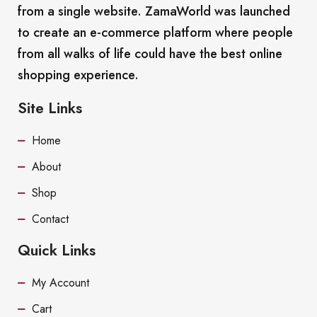
from a single website. ZamaWorld was launched
to create an e-commerce platform where people
from all walks of life could have the best online
shopping experience.
Site Links
Home
About
Shop
Contact
Quick Links
My Account
Cart