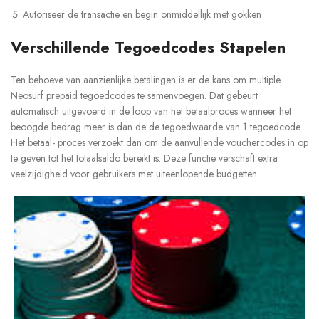
Autoriseer de transactie en begin onmiddellijk met gokken
Verschillende Tegoedcodes Stapelen
Ten behoeve van aanzienlijke betalingen is er de kans om multiple
Neosurf prepaid tegoedcodes te samenvoegen. Dat gebeurt
automatisch uitgevoerd in de loop van het betaalproces wanneer het
beoogde bedrag meer is dan de de tegoedwaarde van 1 tegoedcode.
Het betaal- proces verzoekt dan om de aanvullende vouchercodes in op
te geven tot het totaalsaldo bereikt is. Deze functie verschaft extra
veelzijdigheid voor gebruikers met uiteenlopende budgetten.