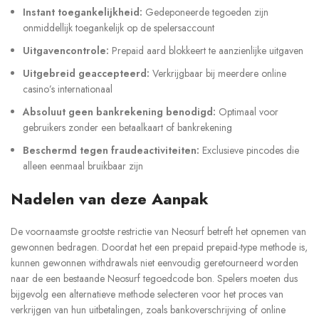
Instant toegankelijkheid:
Gedeponeerde tegoeden zijn
onmiddellijk toegankelijk op de spelersaccount
Uitgavencontrole:
Prepaid aard blokkeert te aanzienlijke uitgaven
Uitgebreid geaccepteerd:
Verkrijgbaar bij meerdere online
casino’s internationaal
Absoluut geen bankrekening benodigd:
Optimaal voor
gebruikers zonder een betaalkaart of bankrekening
Beschermd tegen fraudeactiviteiten:
Exclusieve pincodes die
alleen eenmaal bruikbaar zijn
Nadelen van deze Aanpak
De voornaamste grootste restrictie van Neosurf betreft het opnemen van
gewonnen bedragen. Doordat het een prepaid prepaid-type methode is,
kunnen gewonnen withdrawals niet eenvoudig geretourneerd worden
naar de een bestaande Neosurf tegoedcode bon. Spelers moeten dus
bijgevolg een alternatieve methode selecteren voor het proces van
verkrijgen van hun uitbetalingen, zoals bankoverschrijving of online