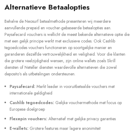
Alternatieve Betaalopties
Behalve de Neosurf betaalmethode presenteren wij meerdere
aanvullende prepaid en voucher-gebaseerde betaalopties aan.
Paysafecard vouchers is wellicht de meest bekende alternatieve optie die
met een gelijk principe werkt met exclusieve codes. Ook Cashlib
tegoedcodes vouchers functioneren op soortgelijke manier en
garanderen dezelfde vertrouwelijkheid en veiligheid. Voor die klanten
die grotere veelzijdigheid wensen, zijn online wallets zoals Skrill
diensten of Neteller diensten waardevolle alternatieven die zowel
deposito’s als uitbetalingen ondersteunen.
Paysafecard:
Markt leader in vooruitbetaalde vouchers met
internationale geldigheid
Cashlib tegoedcodes:
Gelijke vouchermethode met focus op
Europese doelgroep
Flexepin vouchers:
Alternatief met gelijke privacy garanties
E-wallets:
Grotere features maar lagere anonimiteit