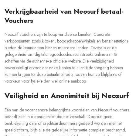
Verkrijgbaarheid van Neosurf betaal-
Vouchers
Neosurf vouchers zijn te koop via diverse kanalen. Concrete
verkooppunten zoals kiosken, boodschappenwinkels en benzinestations
bieden de bonnen aan binnen meerdere landen. Tevens is er de
gelegenheid om digitale tegoedcodes rechtstreeks online aan te
schaffen via de authentieke officiële website. Die veelzijdigheid
bewerkstelligt ervoor dat onze klanten te allen tijde toegang hebben
kunnen krijgen tot deze betaalmethode, los van hun verblijfplaats of
voorkeur voor fysieke dan wel online aankoop.
Veiligheid en Anonimiteit bij Neosurf
Eén van de voornaamste belangrijkste voordelen van Neosurf vouchers
bevindt zich in de anonimiteit die het verschaft. Doordat geen
bankrekening data of creditcardnummers gedeeld worden met het
speelplatform, blijft alle de geldelijke informatie compleet beschermd.