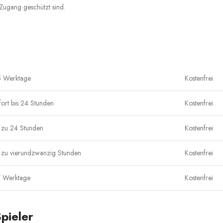
Zugang geschützt sind.
5 Werktage
Kostenfrei
ort bis 24 Stunden
Kostenfrei
s zu 24 Stunden
Kostenfrei
s zu vierundzwanzig Stunden
Kostenfrei
7 Werktage
Kostenfrei
pieler