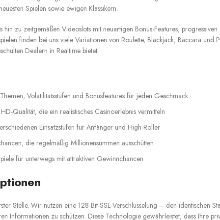
 neuesten Spielen sowie ewigen Klassikern.
 hin zu zeitgemäßen Videoslots mit neuartigen Bonus-Features, progressiven
elen finden bei uns viele Variationen von Roulette, Blackjack, Baccara und P
chulten Dealern in Realtime bietet.
hemen, Volatilitätsstufen und Bonusfeatures für jeden Geschmack
n HD-Qualität, die ein realistisches Casinoerlebnis vermitteln
erschiedenen Einsatzstufen für Anfänger und High-Roller
chancen, die regelmäßig Millionensummen ausschütten
Spiele für unterwegs mit attraktiven Gewinnchancen
optionen
rster Stelle. Wir nutzen eine 128-Bit-SSL-Verschlüsselung – den identischen S
en Informationen zu schützen. Diese Technologie gewährleistet, dass Ihre pri