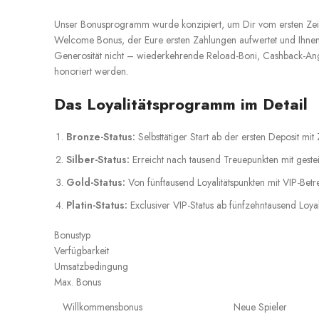
Unser Bonusprogramm wurde konzipiert, um Dir vom ersten Zeit
Welcome Bonus, der Eure ersten Zahlungen aufwertet und Ihnen z
Generosität nicht – wiederkehrende Reload-Boni, Cashback-Ang
honoriert werden.
Das Loyalitätsprogramm im Detail
Bronze-Status:
Selbsttätiger Start ab der ersten Deposit mi
Silber-Status:
Erreicht nach tausend Treuepunkten mit geste
Gold-Status:
Von fünftausend Loyalitätspunkten mit VIP-Bet
Platin-Status:
Exclusiver VIP-Status ab fünfzehntausend Loya
Bonustyp
Verfügbarkeit
Umsatzbedingung
Max. Bonus
Willkommensbonus
Neue Spieler