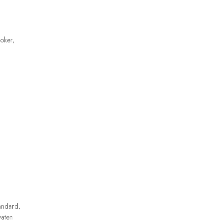
oker,
tandard,
vaten