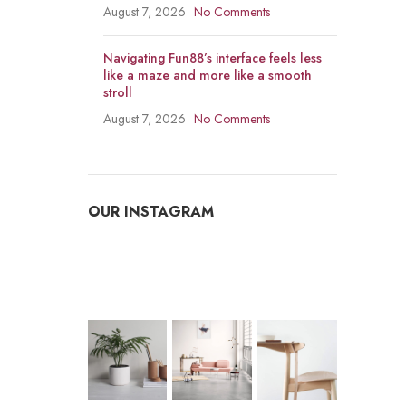
August 7, 2026
No Comments
Navigating Fun88’s interface feels less
like a maze and more like a smooth
stroll
August 7, 2026
No Comments
OUR INSTAGRAM