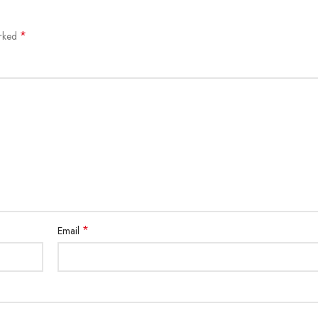
*
arked
*
Email