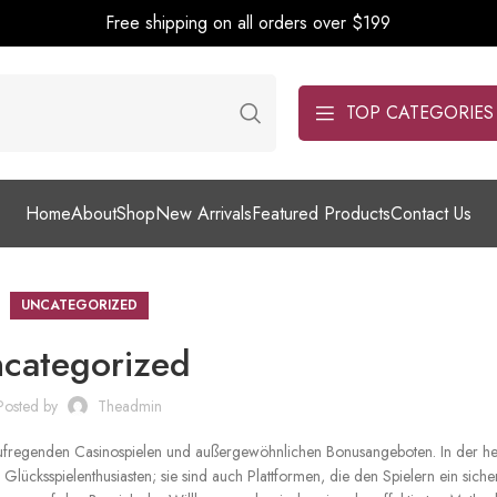
Free shipping on all orders over $199
TOP CATEGORIES
Home
About
Shop
New Arrivals
Featured Products
Contact Us
UNCATEGORIZED
ncategorized
Posted by
Theadmin
n aufregenden Casinospielen und außergewöhnlichen Bonusangeboten. In der he
 Glücksspielenthusiasten; sie sind auch Plattformen, die den Spielern ein sich