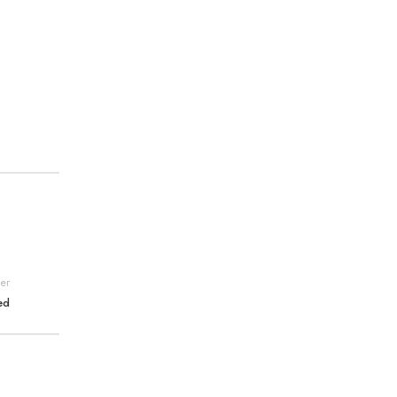
er
ed