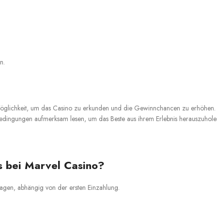
n.
öglichkeit, um das Casino zu erkunden und die Gewinnchancen zu erhöhen. 
edingungen aufmerksam lesen, um das Beste aus ihrem Erlebnis herauszuhole
s bei Marvel Casino?
gen, abhängig von der ersten Einzahlung.