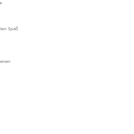
e
sten Spaß
 einem