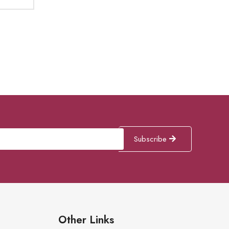
Subscribe
Other Links