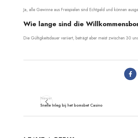
Ja, alle Gewinne aus Freispielen sind Echtgeld und können ausg
Wie lange sind die Willkommensbon
Die Gültigkeitsdauer variiert, beträgt aber meist zwischen 30 u
Newer
Snelle Inleg bij het bomsbet Casino