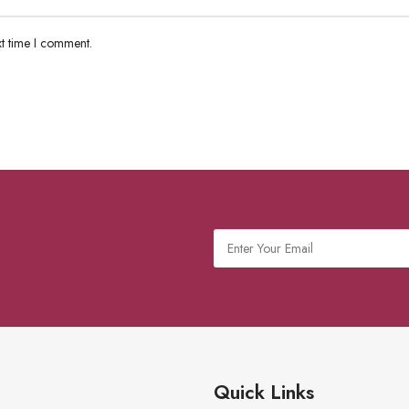
xt time I comment.
Quick Links