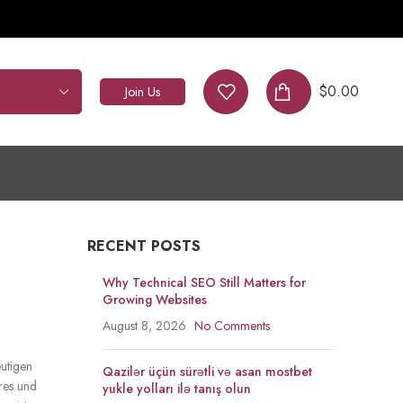
$
0.00
Join Us
RECENT POSTS
Why Technical SEO Still Matters for
Growing Websites
August 8, 2026
No Comments
utigen
Qazilər üçün sürətli və asan mostbet
eres und
yukle yolları ilə tanış olun