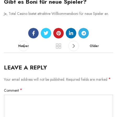
Gibt es Boni für neue Spieler?
Ja, Total Casino bietet attraktive Willkommensboni für neue Spieler an.
Newer
Older
LEAVE A REPLY
*
Your email address will not be published.
Required fields are marked
*
Comment