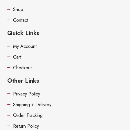
Shop
Contact
Quick Links
My Account
Cart
Checkout
Other Links
Privacy Policy
Shipping + Delivery
Order Tracking
Return Policy