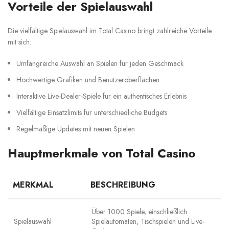
Vorteile der Spielauswahl
Die vielfältige Spielauswahl im Total Casino bringt zahlreiche Vorteile
mit sich:
Umfangreiche Auswahl an Spielen für jeden Geschmack
Hochwertige Grafiken und Benutzeroberflächen
Interaktive Live-Dealer-Spiele für ein authentisches Erlebnis
Vielfältige Einsatzlimits für unterschiedliche Budgets
Regelmäßige Updates mit neuen Spielen
Hauptmerkmale von Total Casino
MERKMAL
BESCHREIBUNG
Über 1000 Spiele, einschließlich
Spielauswahl
Spielautomaten, Tischspielen und Live-