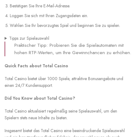
Bestätigen Sie Ihre E-Mail-Adresse.
Loggen Sie sich mit Ihren Zugangsdaten ein.
Wählen Sie Ihr bevorzugtes Spiel und beginnen Sie zu spielen.
Tipps zur Spielauswahl
Praktischer Tipp: Probieren Sie die Spielautomaten mit
hohen RTP-Werten, um Ihre Gewinnchancen zu erhöhen.
Quick Facts about Total Casino
Total Casino bietet über 1000 Spiele, attraktive Bonusangebote und
einen 24/7 Kundensupport.
Did You Know about Total Casino?
Total Casino aktualisiert regelmäßig seine Spielauswahl, um den
Spielern stets neue Inhalte zu bieten.
Insgesamt bietet das Total Casino eine beeindruckende Spielauswahl