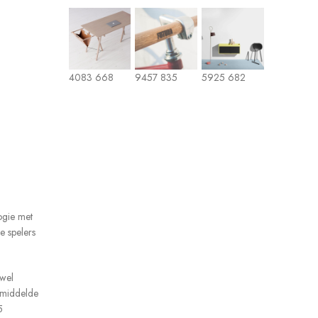
4083
668
9457
835
5925
682
ogie met
e spelers
owel
gemiddelde
5