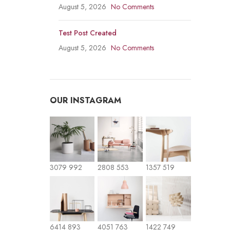
August 5, 2026
No Comments
Test Post Created
August 5, 2026
No Comments
OUR INSTAGRAM
3079
992
2808
553
1357
519
6414
893
4051
763
1422
749