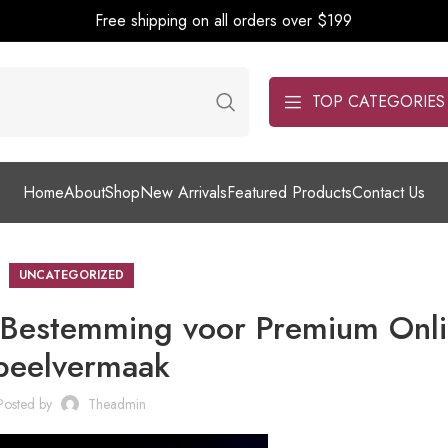
Free shipping on all orders over $199
TOP CATEGORIES
Home
About
Shop
New Arrivals
Featured Products
Contact Us
UNCATEGORIZED
e Bestemming voor Premium Onl
peelvermaak
Posted by
Theadmin