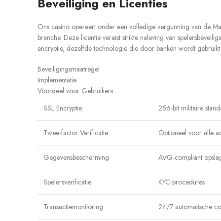
Beveiliging en Licenties
Ons casino opereert onder een volledige vergunning van de M
branche. Deze licentie vereist strikte naleving van spelersbeveil
encryptie, dezelfde technologie die door banken wordt gebruikt 
Beveiligingsmaatregel
Implementatie
Voordeel voor Gebruikers
SSL Encryptie
256-bit militaire stan
Twee-factor Verificatie
Optioneel voor alle a
Gegevensbescherming
AVG-compliant opsla
Spelersverificatie
KYC-procedures
Transactiemonitoring
24/7 automatische co