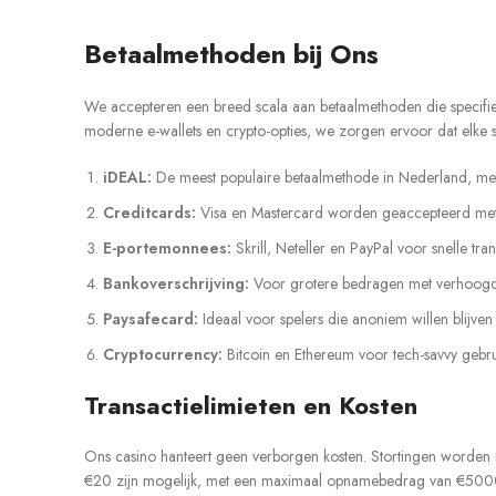
Betaalmethoden bij Ons
We accepteren een breed scala aan betaalmethoden die specifiek
moderne e-wallets en crypto-opties, we zorgen ervoor dat elke 
iDEAL:
De meest populaire betaalmethode in Nederland, met 
Creditcards:
Visa en Mastercard worden geaccepteerd met i
E-portemonnees:
Skrill, Neteller en PayPal voor snelle tran
Bankoverschrijving:
Voor grotere bedragen met verhoogd
Paysafecard:
Ideaal voor spelers die anoniem willen blijven
Cryptocurrency:
Bitcoin en Ethereum voor tech-savvy gebru
Transactielimieten en Kosten
Ons casino hanteert geen verborgen kosten. Stortingen worden n
€20 zijn mogelijk, met een maximaal opnamebedrag van €5000 p