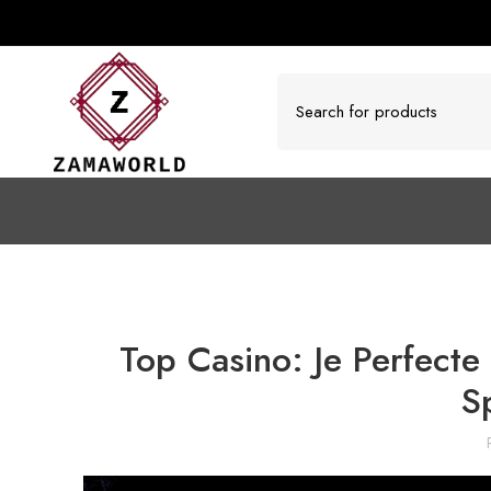
Top Casino: Je Perfect
S