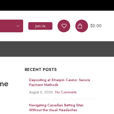
$
0.00
Join Us
RECENT POSTS
Depositing at Xtraspin Casino: Secure
ine
Payment Methods
August 6, 2026
No Comments
Navigating Canadian Betting Sites
Without the Usual Headaches