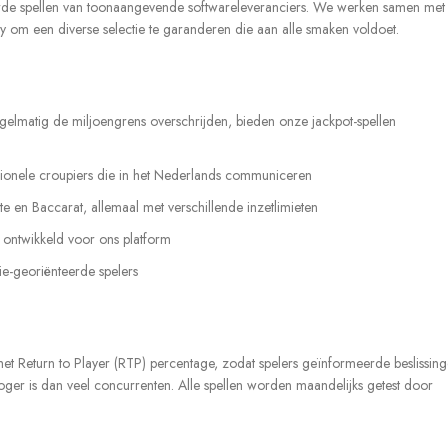
rde spellen van toonaangevende softwareleveranciers. We werken samen met 
 om een diverse selectie te garanderen die aan alle smaken voldoet.
gelmatig de miljoengrens overschrijden, bieden onze jackpot-spellen
sionele croupiers die in het Nederlands communiceren
te en Baccarat, allemaal met verschillende inzetlimieten
 ontwikkeld voor ons platform
ie-georiënteerde spelers
r het Return to Player (RTP) percentage, zodat spelers geïnformeerde beslissi
r is dan veel concurrenten. Alle spellen worden maandelijks getest door