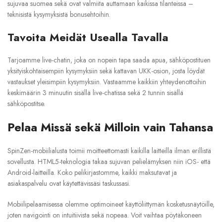
sujuvaa suomea sekä ovat valmiita auttamaan kaikissa tilanteissa –
teknisistä kysymyksistä bonusehtoihin.
Tavoita Meidät Usealla Tavalla
Tarjoamme live-chatin, joka on nopein tapa saada apua, sähköpostituen
yksityiskohtaisempiin kysymyksiin sekä kattavan UKK-osion, josta löydät
vastaukset yleisimpiin kysymyksiin. Vastaamme kaikkiin yhteydenottoihin
keskimäärin 3 minuutin sisällä live-chatissa sekä 2 tunnin sisällä
sähköpostitse.
Pelaa Missä sekä Milloin vain Tahansa
SpinZen-mobiilialusta toimii moitteettomasti kaikilla laitteilla ilman erillistä
sovellusta. HTML5-teknologia takaa sujuvan pelielämyksen niin iOS- että
Android-laitteilla. Koko pelikirjastomme, kaikki maksutavat ja
asiakaspalvelu ovat käytettävissäsi taskussasi.
Mobiilipelaamisessa olemme optimoineet käyttöliittymän kosketusnäytöille,
joten navigointi on intuitiivista sekä nopeaa. Voit vaihtaa pöytäkoneen