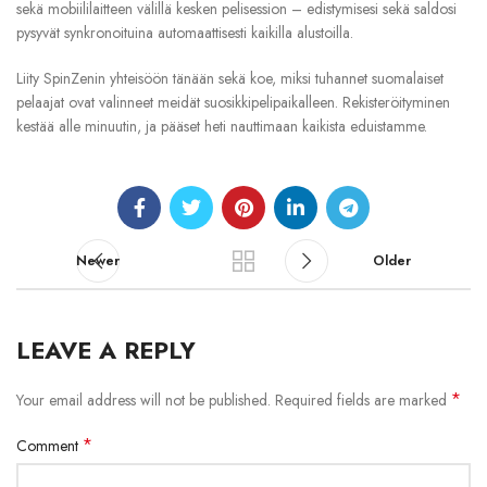
sekä mobiililaitteen välillä kesken pelisession – edistymisesi sekä saldosi
pysyvät synkronoituina automaattisesti kaikilla alustoilla.
Liity SpinZenin yhteisöön tänään sekä koe, miksi tuhannet suomalaiset
pelaajat ovat valinneet meidät suosikkipelipaikalleen. Rekisteröityminen
kestää alle minuutin, ja pääset heti nauttimaan kaikista eduistamme.
Newer
Older
LEAVE A REPLY
*
Your email address will not be published.
Required fields are marked
*
Comment