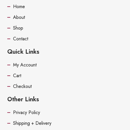
Home
About
Shop
Contact
Quick Links
My Account
Cart
Checkout
Other Links
Privacy Policy
Shipping + Delivery