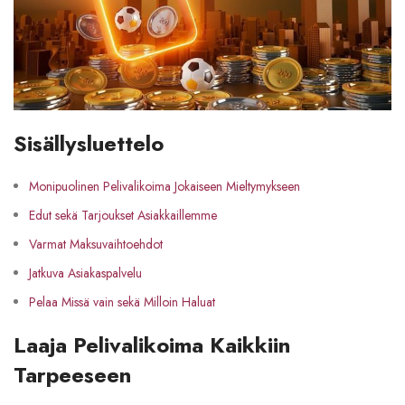
Sisällysluettelo
Monipuolinen Pelivalikoima Jokaiseen Mieltymykseen
Edut sekä Tarjoukset Asiakkaillemme
Varmat Maksuvaihtoehdot
Jatkuva Asiakaspalvelu
Pelaa Missä vain sekä Milloin Haluat
Laaja Pelivalikoima Kaikkiin
Tarpeeseen