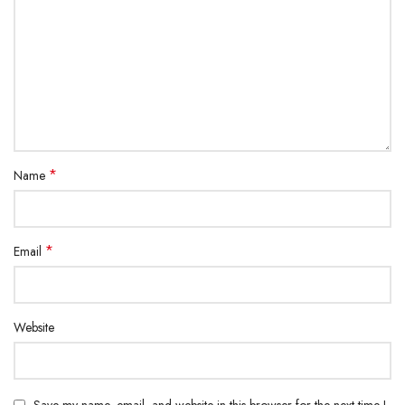
*
Name
*
Email
Website