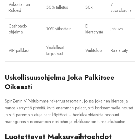
Viikoittainen
7
50% talletus
30x
Reload
vuorokautta
Cashback-
Ei
10% viikoittain
Jatkuva
ohjelma
kierrätystä
Yksilölliset
VIP-palkkiot
Vaihtelee
Räätälöity
tarjoukset
Uskollisuusohjelma Joka Palkitsee
Oikeasti
SpinZenin VIP-klubimme rakentuu tasoittain, joissa jokainen kierros ja
panos kerryttää pisteitä. Mitä enemmän pelaat, sitä korkeammalle nouset
ja sitä parempia etuja saat käyttöösi – henkilökohtaisista account
managereista nopeampiin nostoihin ja eksklusiivisiin turnauskutsuihin.
Luotettavat Maksuvaihtoehdot