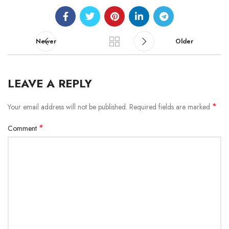
Newer
Older
LEAVE A REPLY
*
Your email address will not be published.
Required fields are marked
*
Comment