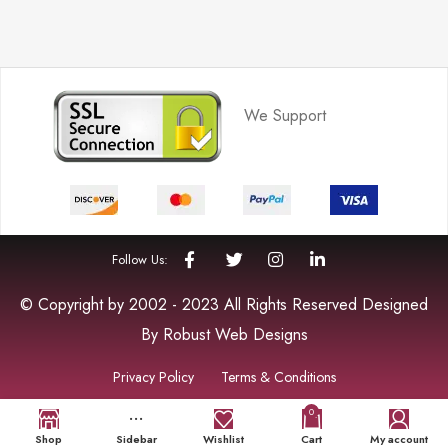
We Support
Follow Us:
© Copyright by 2002 - 2023 All Rights Reserved Designed
By Robust Web Designs
Privacy Policy
Terms & Conditions
0
Shop
Sidebar
Wishlist
Cart
My account