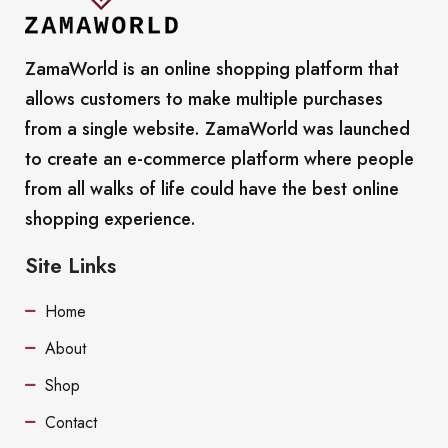
ZamaWorld is an online shopping platform that
allows customers to make multiple purchases
from a single website. ZamaWorld was launched
to create an e-commerce platform where people
from all walks of life could have the best online
shopping experience.
Site Links
Home
About
Shop
Contact