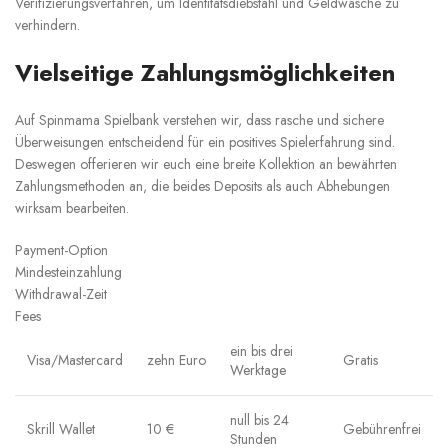
Verifizierungsverfahren, um Identitätsdiebstahl und Geldwäsche zu
verhindern.
Vielseitige Zahlungsmöglichkeiten
Auf Spinmama Spielbank verstehen wir, dass rasche und sichere
Überweisungen entscheidend für ein positives Spielerfahrung sind.
Deswegen offerieren wir euch eine breite Kollektion an bewährten
Zahlungsmethoden an, die beides Deposits als auch Abhebungen
wirksam bearbeiten.
Payment-Option
Mindesteinzahlung
Withdrawal-Zeit
Fees
ein bis drei
Visa/Mastercard
zehn Euro
Gratis
Werktage
null bis 24
Skrill Wallet
10 €
Gebührenfrei
Stunden