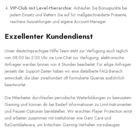
VIP-Club mit Level-Hierarchie:
Anhäufen Sie Bonuspunkte bei
jedem Einsatz und klettern Sie auf für maßgeschneiderte Präsente,
raschere Auszahlungen und eigene Account-Manager
Exzellenter Kundendienst
Unser deutschsprachiges Hilfe-Team steht zur Verfügung euch täglich
von 08:00 bis 2:00 Uhr via Live-Chat zur Verfügung. elektronische
Anfragen werden binnen von 4 Stunden bearbeitet. Für eilige Anfragen
jenseits der Support-Zeiten haben wir eine detaillierte FAQ-Bereich
entwickelt, die über zweihundert oft formulierte Queries ausführlich
beantwortet.
Die Mitarbeiter durchlaufen periodische Weiterbildungen zu bewusstem
Gaming und können dir bei Bedarf Informationen zu Limit-Instrumenten
und Pausen-Optionen bereitstellen. Wir erachten Player Protection ernst
und arbeiten zusammen mit Institutionen wie Gam Care und
BeGambleAware, um kritischem Gaming-Verhalten vorzubeugen.