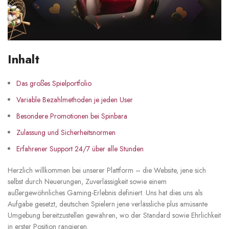
Inhalt
Das großes Spielportfolio
Variable Bezahlmethoden je jeden User
Besondere Promotionen bei Spinbara
Zulassung und Sicherheitsnormen
Erfahrener Support 24/7 über alle Stunden
Herzlich willkommen bei unserer Plattform – die Website, jene sich
selbst durch Neuerungen, Zuverlässigkeit sowie einem
außergewöhnliches Gaming-Erlebnis definiert. Uns hat dies uns als
Aufgabe gesetzt, deutschen Spielern jene verlässliche plus amüsante
Umgebung bereitzustellen gewähren, wo der Standard sowie Ehrlichkeit
in erster Position rangieren.