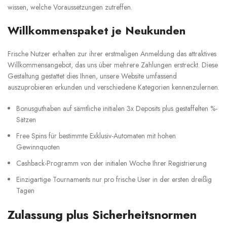
wissen, welche Voraussetzungen zutreffen.
Willkommenspaket je Neukunden
Frische Nutzer erhalten zur ihrer erstmaligen Anmeldung das attraktives
Willkommensangebot, das uns über mehrere Zahlungen erstreckt. Diese
Gestaltung gestattet dies Ihnen, unsere Website umfassend
auszuprobieren erkunden und verschiedene Kategorien kennenzulernen.
Bonusguthaben auf sämtliche initialen 3x Deposits plus gestaffelten %-
Sätzen
Free Spins für bestimmte Exklusiv-Automaten mit hohen
Gewinnquoten
Cashback-Programm von der initialen Woche Ihrer Registrierung
Einzigartige Tournaments nur pro frische User in der ersten dreißig
Tagen
Zulassung plus Sicherheitsnormen