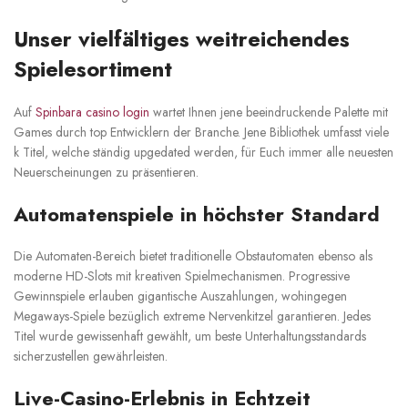
Unser vielfältiges weitreichendes
Spielesortiment
Auf
Spinbara casino login
wartet Ihnen jene beeindruckende Palette mit
Games durch top Entwicklern der Branche. Jene Bibliothek umfasst viele
k Titel, welche ständig upgedated werden, für Euch immer alle neuesten
Neuerscheinungen zu präsentieren.
Automatenspiele in höchster Standard
Die Automaten-Bereich bietet traditionelle Obstautomaten ebenso als
moderne HD-Slots mit kreativen Spielmechanismen. Progressive
Gewinnspiele erlauben gigantische Auszahlungen, wohingegen
Megaways-Spiele bezüglich extreme Nervenkitzel garantieren. Jedes
Titel wurde gewissenhaft gewählt, um beste Unterhaltungsstandards
sicherzustellen gewährleisten.
Live-Casino-Erlebnis in Echtzeit