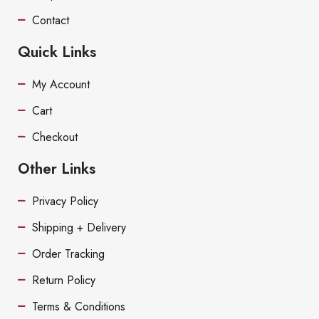
Contact
Quick Links
My Account
Cart
Checkout
Other Links
Privacy Policy
Shipping + Delivery
Order Tracking
Return Policy
Terms & Conditions