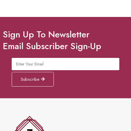
Sign Up To Newsletter
Email Subscriber Sign-Up
Subscribe