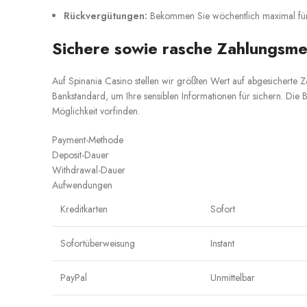
Rückvergütungen:
Bekommen Sie wöchentlich maximal fünfz
Sichere sowie rasche Zahlungsm
Auf Spinania Casino stellen wir größten Wert auf abgesicherte 
Bankstandard, um Ihre sensiblen Informationen für sichern. Die 
Möglichkeit vorfinden.
Payment-Methode
Deposit-Dauer
Withdrawal-Dauer
Aufwendungen
Kreditkarten
Sofort
Sofortüberweisung
Instant
PayPal
Unmittelbar