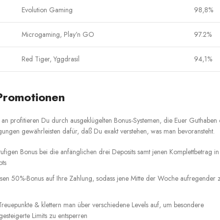
Evolution Gaming
98,8%
Microgaming, Play’n GO
97.2%
Red Tiger, Yggdrasil
94,1%
Promotionen
kt an profitieren Du durch ausgeklügelten Bonus-Systemen, die Euer Guthaben
ungen gewährleisten dafür, daß Du exakt verstehen, was man bevoransteht.
tufigen Bonus bei die anfänglichen drei Deposits samt jenen Komplettbetrag i
ots
diesen 50%-Bonus auf Ihre Zahlung, sodass jene Mitte der Woche aufregender
reuepunkte & klettern man über verschiedene Levels auf, um besondere
steigerte Limits zu entsperren