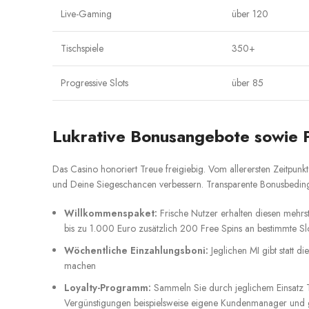
Live-Gaming
über 120
Tischspiele
350+
Progressive Slots
über 85
Lukrative Bonusangebote sowie 
Das Casino honoriert Treue freigiebig. Vom allerersten Zeitpun
und Deine Siegeschancen verbessern. Transparente Bonusbeding
Willkommenspaket:
Frische Nutzer erhalten diesen mehrs
bis zu 1.000 Euro zusätzlich 200 Free Spins an bestimmte Sl
Wöchentliche Einzahlungsboni:
Jeglichen MI gibt statt 
machen
Loyalty-Programm:
Sammeln Sie durch jeglichem Einsatz T
Vergünstigungen beispielsweise eigene Kundenmanager und ge