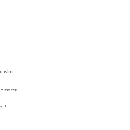
 erhöhen
n Höhe von
 zum