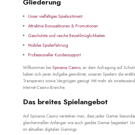
Gliederung
Unser vielfältiges Spielsortiment
Attraktive Bonusaktionen & Promotionen
Geschützte und rasche Bezahlmöglichkeiten
Mobiles Spielerfahrung
Professioneller Kundensupport
Willkommen bei
Spinania Casino
, an dem Aufregung auf Schutz 
haben sich jener Aufgabe gewidmet, unseren Spielern die erstkla
Transparenz sowie Vergnügen genügt. Mit mehr als zweitausendfün
Internet-Casino-Branche.
Das breites Spielangebot
Auf Spinania Casino verstehen man, dass jeder Gamer besondere
gleichermaßen Anfänger wie auch geübte Gamer begeistert. Unser
im aktuellen digitalen Gamings.