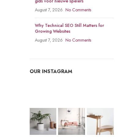
gids voor nieuwe spelers
August 7, 2026
No Comments
Why Technical SEO Still Matters for
Growing Websites
August 7, 2026
No Comments
OUR INSTAGRAM