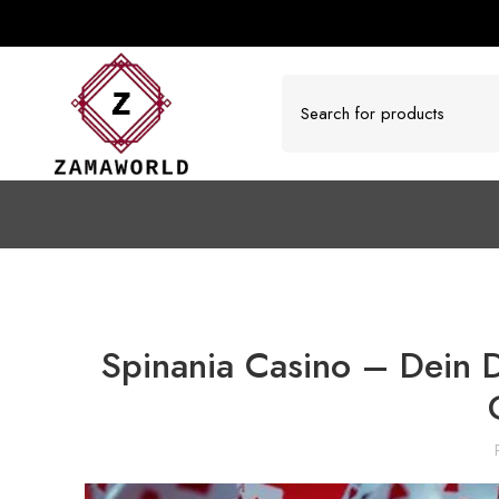
Spinania Casino – Dein D