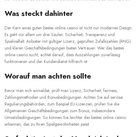
Was steckt dahinter
Der Kern eines guten bestes online casino ist nicht nur modernes Design.
Es geht vor allem um drei Säulen: Sicherheit, Transparenz und
Spielvielfalt. Anbieter mit gültiger Lizenz, geprüften Zufallszahlen (RNG)
und klaren Geschäftsbedingungen bieten Vertrauen. Wer das bestes
online casino sucht, achtet darauf, dass Auszahlungen zuverlässig
funktionieren und der Kundendienst hilfreich ist.
Worauf man achten sollte
Bevor man sich anmeldet, prüft man Lizenz, Sicherheit, fairness,
Zahlungsmethoden und Bonusbedingungen. Achten Sie auf seriöse
Regulierungsbehörden, zum Beispiel EU-Lizenzen; prüfen Sie die
Allgemeinen Geschäftsbedingungen zum Bonus, insbesondere
Umsatzbedingungen. So können Sie leichter das bestes online casino
erkennen, das zu Ihren Spielgewohnheiten passt.