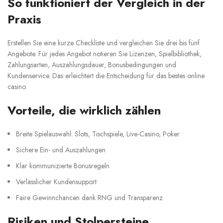
So funktioniert der Vergleich in der
Praxis
Erstellen Sie eine kurze Checkliste und vergleichen Sie drei bis fünf
Angebote. Für jedes Angebot notieren Sie Lizenzen, Spielbibliothek,
Zahlungsarten, Auszahlungsdauer, Bonusbedingungen und
Kundenservice. Das erleichtert die Entscheidung für das bestes online
casino.
Vorteile, die wirklich zählen
Breite Spielauswahl: Slots, Tischspiele, Live-Casino, Poker
Sichere Ein- und Auszahlungen
Klar kommunizierte Bonusregeln
Verlässlicher Kundensupport
Faire Gewinnchancen dank RNG und Transparenz
Risiken und Stolpersteine