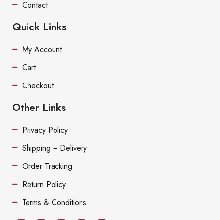
Contact
Quick Links
My Account
Cart
Checkout
Other Links
Privacy Policy
Shipping + Delivery
Order Tracking
Return Policy
Terms & Conditions