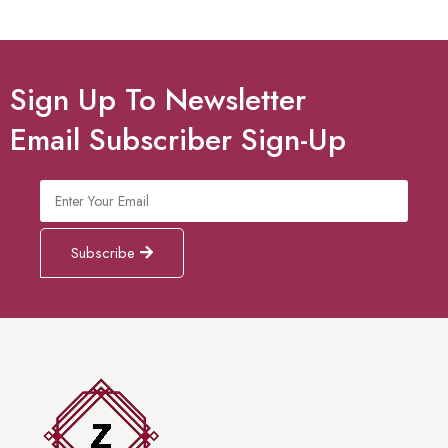
Sign Up To Newsletter
Email Subscriber Sign-Up
Subscribe