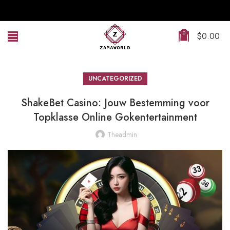
0
$
0.00
UNCATEGORIZED
ShakeBet Casino: Jouw Bestemming voor
Topklasse Online Gokentertainment
Theadmin