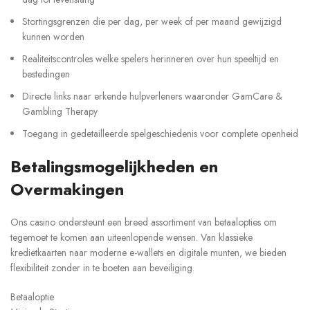
Stortingsgrenzen die per dag, per week of per maand gewijzigd
kunnen worden
Realiteitscontroles welke spelers herinneren over hun speeltijd en
bestedingen
Directe links naar erkende hulpverleners waaronder GamCare &
Gambling Therapy
Toegang in gedetailleerde spelgeschiedenis voor complete openheid
Betalingsmogelijkheden en
Overmakingen
Ons casino ondersteunt een breed assortiment van betaalopties om
tegemoet te komen aan uiteenlopende wensen. Van klassieke
kredietkaarten naar moderne e-wallets en digitale munten, we bieden
flexibiliteit zonder in te boeten aan beveiliging.
Betaaloptie