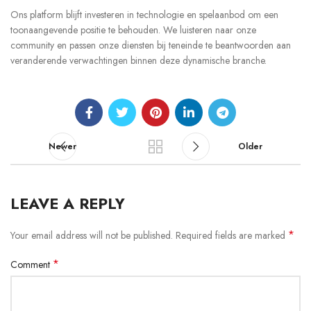
Ons platform blijft investeren in technologie en spelaanbod om een
toonaangevende positie te behouden. We luisteren naar onze
community en passen onze diensten bij teneinde te beantwoorden aan
veranderende verwachtingen binnen deze dynamische branche.
Newer
Older
LEAVE A REPLY
*
Your email address will not be published.
Required fields are marked
*
Comment