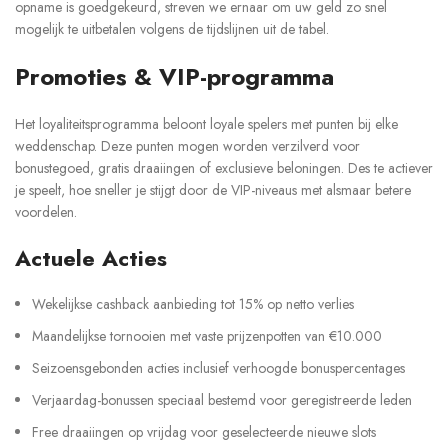
opname is goedgekeurd, streven we ernaar om uw geld zo snel
mogelijk te uitbetalen volgens de tijdslijnen uit de tabel.
Promoties & VIP-programma
Het loyaliteitsprogramma beloont loyale spelers met punten bij elke
weddenschap. Deze punten mogen worden verzilverd voor
bonustegoed, gratis draaiingen of exclusieve beloningen. Des te actiever
je speelt, hoe sneller je stijgt door de VIP-niveaus met alsmaar betere
voordelen.
Actuele Acties
Wekelijkse cashback aanbieding tot 15% op netto verlies
Maandelijkse tornooien met vaste prijzenpotten van €10.000
Seizoensgebonden acties inclusief verhoogde bonuspercentages
Verjaardag-bonussen speciaal bestemd voor geregistreerde leden
Free draaiingen op vrijdag voor geselecteerde nieuwe slots