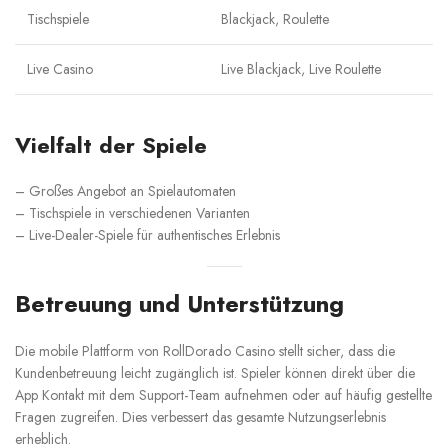
Tischspiele
Blackjack, Roulette
Live Casino
Live Blackjack, Live Roulette
Vielfalt der Spiele
– Großes Angebot an Spielautomaten
– Tischspiele in verschiedenen Varianten
– Live-Dealer-Spiele für authentisches Erlebnis
Betreuung und Unterstützung
Die mobile Plattform von RollDorado Casino stellt sicher, dass die
Kundenbetreuung leicht zugänglich ist. Spieler können direkt über die
App Kontakt mit dem Support-Team aufnehmen oder auf häufig gestellte
Fragen zugreifen. Dies verbessert das gesamte Nutzungserlebnis
erheblich.