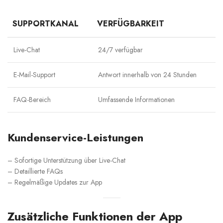
SUPPORTKANAL
VERFÜGBARKEIT
Live-Chat
24/7 verfügbar
E-Mail-Support
Antwort innerhalb von 24 Stunden
FAQ-Bereich
Umfassende Informationen
Kundenservice-Leistungen
– Sofortige Unterstützung über Live-Chat
– Detaillierte FAQs
– Regelmäßige Updates zur App
Zusätzliche Funktionen der App