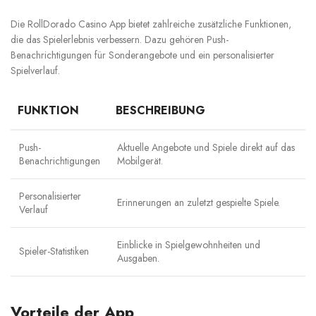
Die RollDorado Casino App bietet zahlreiche zusätzliche Funktionen,
die das Spielerlebnis verbessern. Dazu gehören Push-
Benachrichtigungen für Sonderangebote und ein personalisierter
Spielverlauf.
FUNKTION
BESCHREIBUNG
Push-
Aktuelle Angebote und Spiele direkt auf das
Benachrichtigungen
Mobilgerät.
Personalisierter
Erinnerungen an zuletzt gespielte Spiele.
Verlauf
Einblicke in Spielgewohnheiten und
Spieler-Statistiken
Ausgaben.
Vorteile der App