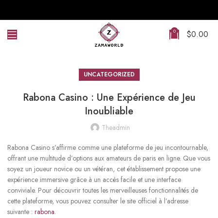
0
$
0.00
UNCATEGORIZED
Rabona Casino : Une Expérience de Jeu
Inoubliable
Theadmin
Rabona Casino s’affirme comme une plateforme de jeu incontournable,
offrant une multitude d’options aux amateurs de paris en ligne. Que vous
soyez un joueur novice ou un vétéran, cet établissement propose une
expérience immersive grâce à un accès facile et une interface
conviviale. Pour découvrir toutes les merveilleuses fonctionnalités de
cette plateforme, vous pouvez consulter le site officiel à l’adresse
suivante :
rabona
.