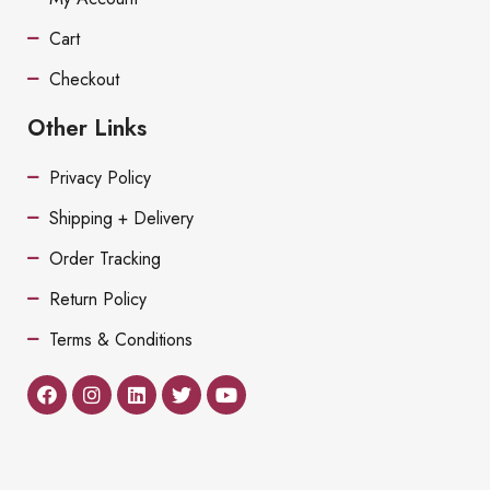
Cart
Checkout
Other Links
Privacy Policy
Shipping + Delivery
Order Tracking
Return Policy
Terms & Conditions