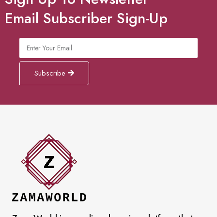
Email Subscriber Sign-Up
Subscribe