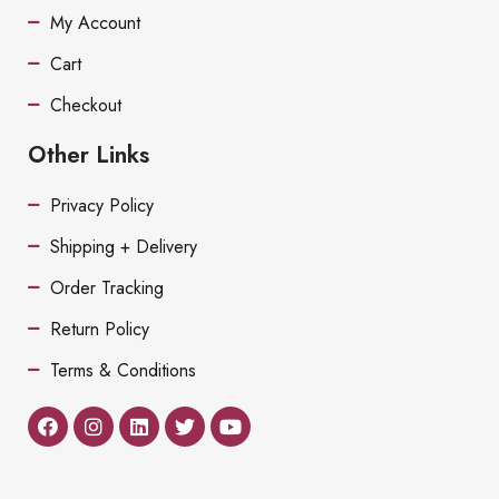
My Account
Cart
Checkout
Other Links
Privacy Policy
Shipping + Delivery
Order Tracking
Return Policy
Terms & Conditions