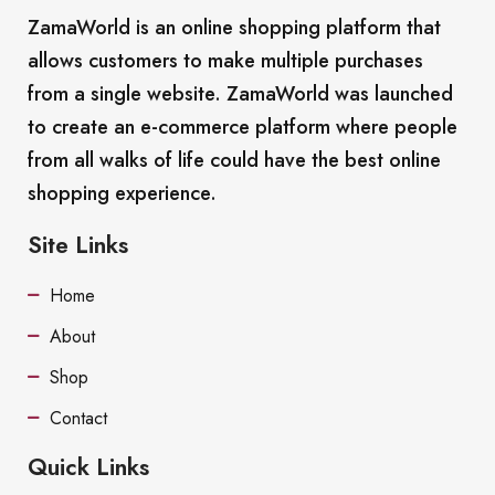
ZamaWorld is an online shopping platform that
allows customers to make multiple purchases
from a single website. ZamaWorld was launched
to create an e-commerce platform where people
from all walks of life could have the best online
shopping experience.
Site Links
Home
About
Shop
Contact
Quick Links