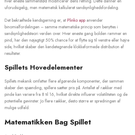
hver eneste sammenstød modificerer dens retning. Dette danner en
uforudsigelig, men matematisk kalkuleret sandsynlighedsfordeling.
Det bekræftede kendsgerning er, at
Plinko app
anvender
binomialfordelingen – samme matematiske princip som benyttes i
sandsynlighedsteori verden over. Hver eneste gang bolden rammer en
pind, har den nøjagtigt 50% chance for at flytte sig til venstre eller højre
side, hvilket skaber den kendetegnende klokkeformede distribution af
resultater.
Spillets Hovedelementer
Spillets mekanik omfatter flere afgørende komponenter, der sammen
skaber den spænding, spillere sætter pris på. Antallet af rækker med
pinde kan variere fra 8 til 16, hvilket direkte influerer volatiliteten og de
potentielle gevinster. Jo flere rækker, desto større er spredningen af
mulige udfald.
Matematikken Bag Spillet