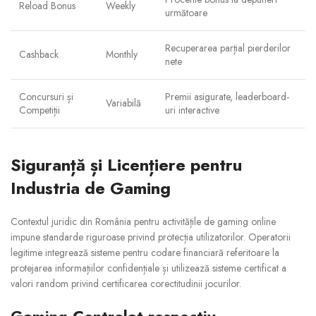
Reload Bonus
Weekly
următoare
Recuperarea parțial pierderilor
Cashback
Monthly
nete
Concursuri și
Premii asigurate, leaderboard-
Variabilă
Competiții
uri interactive
Siguranță și Licențiere pentru
Industria de Gaming
Contextul juridic din România pentru activitățile de gaming online
impune standarde riguroase privind protecția utilizatorilor. Operatorii
legitime integrează sisteme pentru codare financiară referitoare la
protejarea informațiilor confidențiale și utilizează sisteme certificat a
valori random privind certificarea corectitudinii jocurilor.