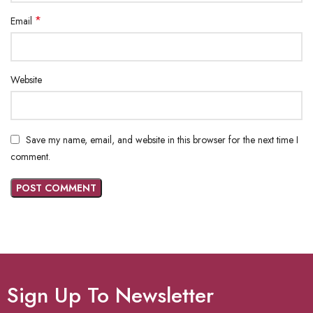
*
Email
Website
Save my name, email, and website in this browser for the next time I
comment.
Sign Up To Newsletter