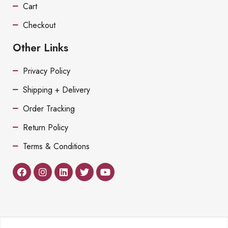
Cart
Checkout
Other Links
Privacy Policy
Shipping + Delivery
Order Tracking
Return Policy
Terms & Conditions