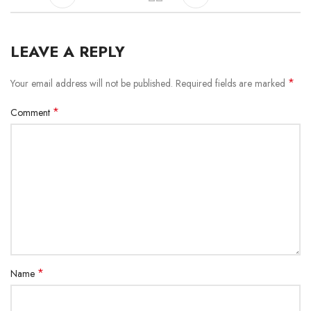
LEAVE A REPLY
*
Your email address will not be published.
Required fields are marked
*
Comment
*
Name