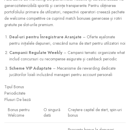
generozitatevizibilă sporită și cerințe transparente. Pentru obținerea
portofoliului primare de utilizatori, respectivii operatori creează pachete
de welcome competitive ce cuprind match bonuses generoase și rotiri
gratuite pe slot-urile premium.
Deal-uri pentru Înregistrare Aranjate
– Oferte eșalonate
pentru inițialele depuneri, crescând suma de start pentru utilizatori noi
Campanii Regulate Weekly
– Campanii tematic organizate what
includ concursuri cu recompense asigurate și cashback periodic
Scheme VIP Adaptate
– Mecanisme de rewarding dedicate
jucătorilor loiali incluzând manageri pentru account personali
Tipul Bonus
Periodicitate
Plusuri De bază
Bonus pentru
O singură
Creștere capital de start, spin-uri
Welcome
dată
bonus
Procente bonus la depuneri