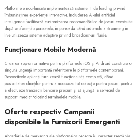
Platformele nou-lansate implementează sisteme IT de leading privind
îmbunătățirea experienței interactive. Includerea AI-ului artificial
intelligence facilitează customizarea recomandărilor de jocuri construite
după preferințele personale, în perioada când sistemele a streaming în
live utilizează sisteme adaptive privind broadcast-uri fluide.
Funcționare Mobile Modernă
Crearea app-urilor native pentru platformele iOS și Android constituie o
singură urgență importantă referitoare la platformele contemporani.
Respectivele aplicații furnizează funcționalități completă, dând
posibilitatea clienților pentru a acceseze tot colecție pentru jocuri, pentru
a efectueze tranzacții bancare precum și să ajungă la serviciul de
support imediat folosind terminalele mobile.
Oferte respectiv Campanii
disponibile la Furnizorii Emergenti
Abordările de marketing ale platformelor recente își caracterizează via