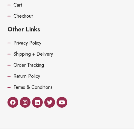
Cart
Checkout
Other Links
Privacy Policy
Shipping + Delivery
Order Tracking
Return Policy
Terms & Conditions