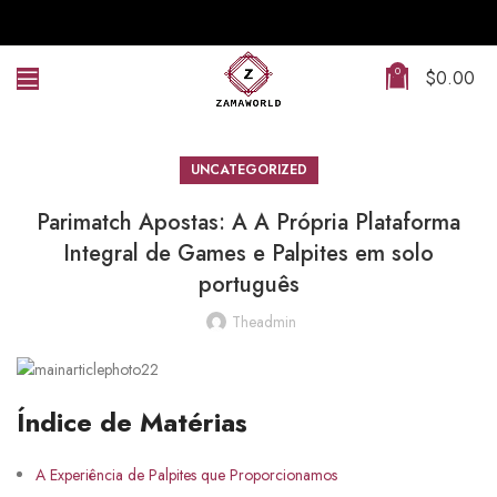
0
$
0.00
UNCATEGORIZED
Parimatch Apostas: A A Própria Plataforma
Integral de Games e Palpites em solo
português
Theadmin
Índice de Matérias
A Experiência de Palpites que Proporcionamos