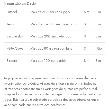
Transmissão em Direto
Futebol
Mais de 300 em cada jogo
Sim
Sim
Ténis
Mais do que 150 em cada jogo
Sim
Sim
Basquetebol
Mais que 200 em cada jogo
Sim
Sim
MMA/Boxe
Mais que 80 a cada combate
Sim
Não
E-sports
Mais que 100 por partida
Sim
Sim
As palpites ao vivo representam uma das as nossas áreas de maior
investimento tecnológico. Através da a nossa plataforma, todos os
utilizadores acompanham as variações de quotas em período real,
adaptando as respectivas estratégias segundo o desenvolvimento dos
jogos. Esta feature é sobretudo apreciada dos apostadores os quais
valorizam cada análise ativa dos confrontos.