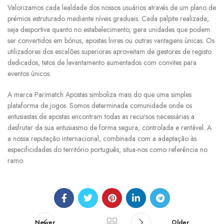
Valorizamos cada lealdade dos nossos usuários através de um plano de
prémios estruturado mediante níveis graduais. Cada palpite realizada,
seja desportiva quanto no estabelecimento, gera unidades que podem
ser convertidos em bónus, apostas livres ou outras vantagens únicas. Os
utilizadores dos escalões superiores aproveitam de gestores de registo
dedicados, tetos de levantamento aumentados com convites para
eventos únicos.
A marca Parimatch Apostas simboliza mais do que uma simples
plataforma de jogos. Somos determinada comunidade onde os
entusiastas de apostas encontram todas as recursos necessárias a
desfrutar da sua entusiasmo de forma segura, controlada e rentável. A
a nossa reputação internacional, combinada com a adaptação às
especificidades do território português, situa-nos como referência no
ramo.
Newer
Older