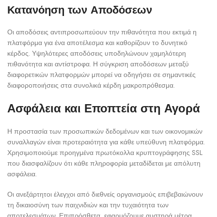
Κατανόηση των Αποδόσεων
Οι αποδόσεις αντιπροσωπεύουν την πιθανότητα που εκτιμά η
πλατφόρμα για ένα αποτέλεσμα και καθορίζουν το δυνητικό
κέρδος. Υψηλότερες αποδόσεις υποδηλώνουν χαμηλότερη
πιθανότητα και αντίστροφα. Η σύγκριση αποδόσεων μεταξύ
διαφορετικών πλατφορμών μπορεί να οδηγήσει σε σημαντικές
διαφοροποιήσεις στα συνολικά κέρδη μακροπρόθεσμα.
Ασφάλεια και Εποπτεία στη Αγορά
Η προστασία των προσωπικών δεδομένων και των οικονομικών
συναλλαγών είναι προτεραιότητα για κάθε υπεύθυνη πλατφόρμα.
Χρησιμοποιούμε προηγμένα πρωτόκολλα κρυπτογράφησης SSL
που διασφαλίζουν ότι κάθε πληροφορία μεταδίδεται με απόλυτη
ασφάλεια.
Οι ανεξάρτητοι έλεγχοι από διεθνείς οργανισμούς επιβεβαιώνουν
τη δικαιοσύνη των παιχνιδιών και την τυχαιότητα των
αποτελεσμάτων. Επιπρόσθετα, εφαρμόζουμε αυστηρά μέτρα