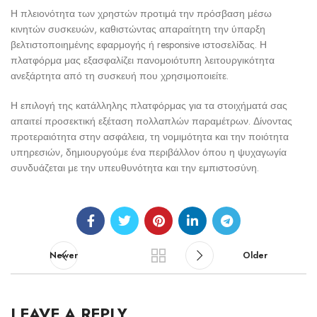
Η πλειονότητα των χρηστών προτιμά την πρόσβαση μέσω
κινητών συσκευών, καθιστώντας απαραίτητη την ύπαρξη
βελτιστοποιημένης εφαρμογής ή responsive ιστοσελίδας. Η
πλατφόρμα μας εξασφαλίζει πανομοιότυπη λειτουργικότητα
ανεξάρτητα από τη συσκευή που χρησιμοποιείτε.
Η επιλογή της κατάλληλης πλατφόρμας για τα στοιχήματά σας
απαιτεί προσεκτική εξέταση πολλαπλών παραμέτρων. Δίνοντας
προτεραιότητα στην ασφάλεια, τη νομιμότητα και την ποιότητα
υπηρεσιών, δημιουργούμε ένα περιβάλλον όπου η ψυχαγωγία
συνδυάζεται με την υπευθυνότητα και την εμπιστοσύνη.
Newer
Older
LEAVE A REPLY