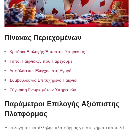
Πίνακας Περιεχομένων
Κριτήρια Επιλογής Έμπιστης Υπηρεσίας
Τύποι Παιχνιδιών που Παρέχουμε
Ασφάλεια και Έλεγχος στη Αγορά
Συμβουλές για Επιτυχημένο Παιχνίδι
Σύγκριση Γνωρισμάτων Υπηρεσιών
Παράμετροι Επιλογής Αξιόπιστης
Πλατφόρμας
Η επιλογή της κατάλληλης πλατφόρμας για στοιχήματα αποτελεί