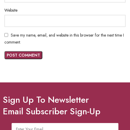
Website
Save my name, email, and website in this browser for the next time I
comment.
Sign Up To Newsletter
Email Subscriber Sign-Up