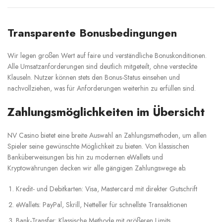
Transparente Bonusbedingungen
Wir legen großen Wert auf faire und verständliche Bonuskonditionen.
Alle Umsatzanforderungen sind deutlich mitgeteilt, ohne versteckte
Klauseln. Nutzer können stets den Bonus-Status einsehen und
nachvollziehen, was für Anforderungen weiterhin zu erfüllen sind.
Zahlungsmöglichkeiten im Übersicht
NV Casino bietet eine breite Auswahl an Zahlungsmethoden, um allen
Spieler seine gewünschte Möglichkeit zu bieten. Von klassischen
Banküberweisungen bis hin zu modernen eWallets und
Kryptowährungen decken wir alle gängigen Zahlungswege ab.
Kredit- und Debitkarten: Visa, Mastercard mit direkter Gutschrift
eWallets: PayPal, Skrill, Netteller für schnellste Transaktionen
Bank-Transfer: Klassische Methode mit größeren Limits