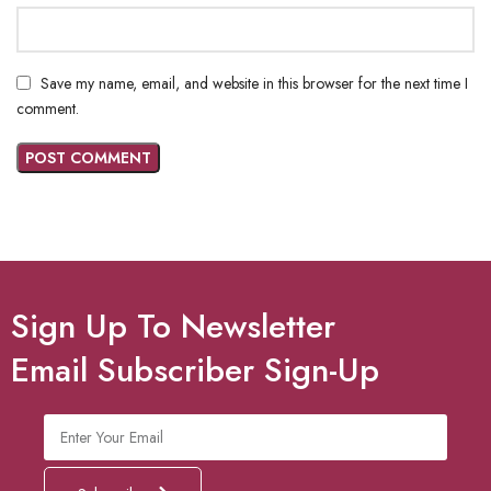
Save my name, email, and website in this browser for the next time I
comment.
Sign Up To Newsletter
Email Subscriber Sign-Up