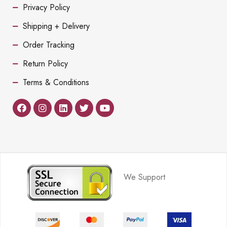
Privacy Policy
Shipping + Delivery
Order Tracking
Return Policy
Terms & Conditions
We Support