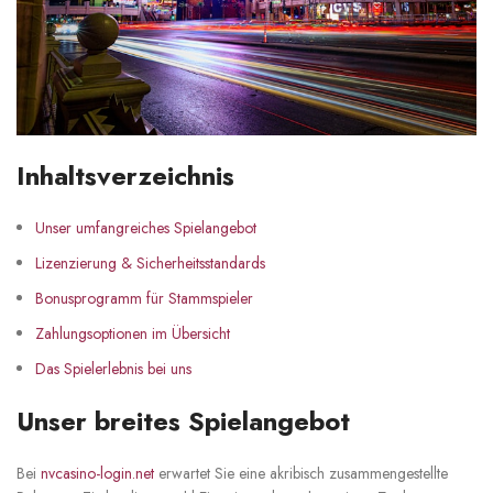
Inhaltsverzeichnis
Unser umfangreiches Spielangebot
Lizenzierung & Sicherheitsstandards
Bonusprogramm für Stammspieler
Zahlungsoptionen im Übersicht
Das Spielerlebnis bei uns
Unser breites Spielangebot
Bei
nvcasino-login.net
erwartet Sie eine akribisch zusammengestellte