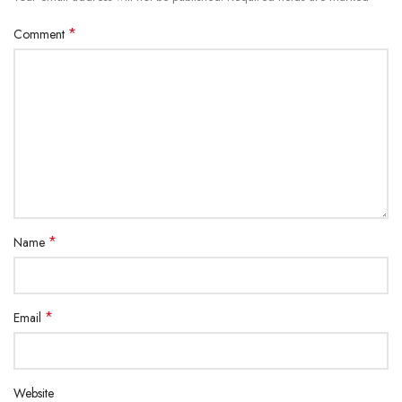
*
Comment
*
Name
*
Email
Website