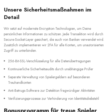
Unsere Sicherheitsmaßnahmen im
Detail
Wir setzt auf modernste Encryption-Technologien, um Deine
persönlichen Informationen zu schützen. Jede Transaktion wird durch
Secure-Socket-Layer gesichert, die auch von Banken verwendet wird.
Zusätzlich implementieren wir 2FA für alle Konten, um unautorisierten
Zugriff zu unterbinden.
256-Bit-SSL-Verschlüsselung für alle Datenübertragungen
Kontinuierliche Sicherheitsaudits durch unabhängige Prüfer
Separate Verwaltung von Spielergeldern auf besonderen
Treuhandkonten
Anti-Betrugs-Software zur Detektion fragwürdiger Aktivitäten
Verifizierungsprozesse zur Verhinderung von Identitätsdiebstahl
Bonusprogramm für treue Spieler