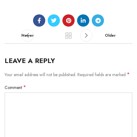
Newer
Older
LEAVE A REPLY
*
Your email address will not be published.
Required fields are marked
*
Comment