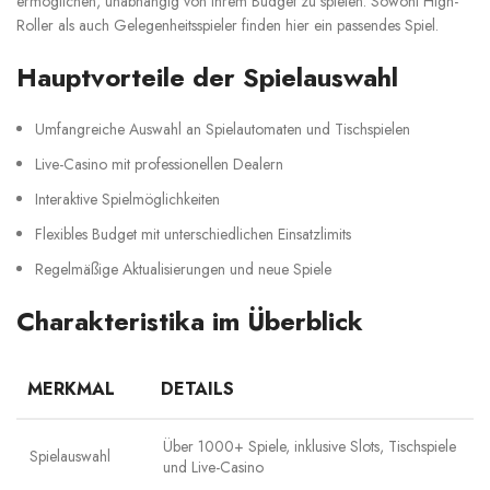
ermöglichen, unabhängig von ihrem Budget zu spielen. Sowohl High-
Roller als auch Gelegenheitsspieler finden hier ein passendes Spiel.
Hauptvorteile der Spielauswahl
Umfangreiche Auswahl an Spielautomaten und Tischspielen
Live-Casino mit professionellen Dealern
Interaktive Spielmöglichkeiten
Flexibles Budget mit unterschiedlichen Einsatzlimits
Regelmäßige Aktualisierungen und neue Spiele
Charakteristika im Überblick
MERKMAL
DETAILS
Über 1000+ Spiele, inklusive Slots, Tischspiele
Spielauswahl
und Live-Casino