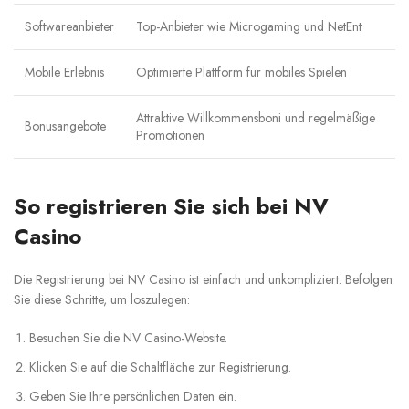
Softwareanbieter
Top-Anbieter wie Microgaming und NetEnt
Mobile Erlebnis
Optimierte Plattform für mobiles Spielen
Attraktive Willkommensboni und regelmäßige
Bonusangebote
Promotionen
So registrieren Sie sich bei NV
Casino
Die Registrierung bei NV Casino ist einfach und unkompliziert. Befolgen
Sie diese Schritte, um loszulegen:
Besuchen Sie die NV Casino-Website.
Klicken Sie auf die Schaltfläche zur Registrierung.
Geben Sie Ihre persönlichen Daten ein.