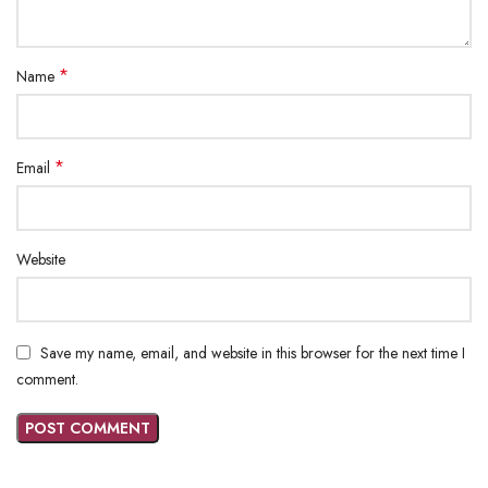
*
Name
*
Email
Website
Save my name, email, and website in this browser for the next time I
comment.