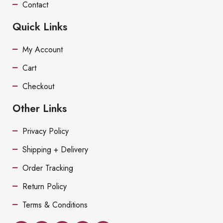
Contact
Quick Links
My Account
Cart
Checkout
Other Links
Privacy Policy
Shipping + Delivery
Order Tracking
Return Policy
Terms & Conditions