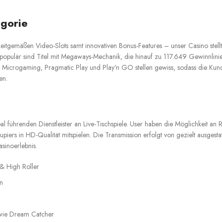
gorie
zeitgemäßen Video-Slots samt innovativen Bonus-Features – unser Casino stellt
 populär sind Titel mit Megaways-Mechanik, die hinauf zu 117.649 Gewinnlini
t, Microgaming, Pragmatic Play und Play’n GO stellen gewiss, sodass die Kun
en.
l führenden Dienstleister an Live-Tischspiele. User haben die Möglichkeit an R
piers in HD-Qualität mitspielen. Die Transmission erfolgt von gezielt ausgesta
sinoerlebnis.
 & High Roller
n
owie Dream Catcher