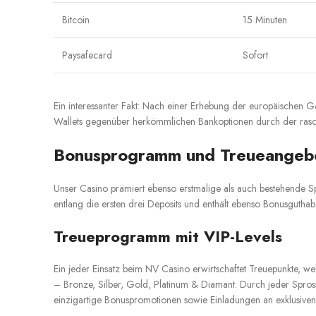
Bitcoin
15 Minuten
Paysafecard
Sofort
Ein interessanter Fakt: Nach einer Erhebung der europäischen 
Wallets gegenüber herkömmlichen Bankoptionen durch der rasch
Bonusprogramm und Treueangeb
Unser Casino prämiert ebenso erstmalige als auch bestehende Sp
entlang die ersten drei Deposits und enthält ebenso Bonusgutha
Treueprogramm mit VIP-Levels
Ein jeder Einsatz beim NV Casino erwirtschaftet Treuepunkte, we
– Bronze, Silber, Gold, Platinum & Diamant. Durch jeder Spros
einzigartige Bonuspromotionen sowie Einladungen an exklusiven 