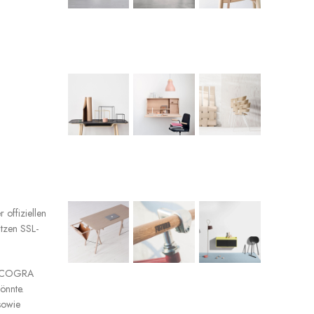
 offiziellen
utzen SSL-
e eCOGRA
könnte.
sowie