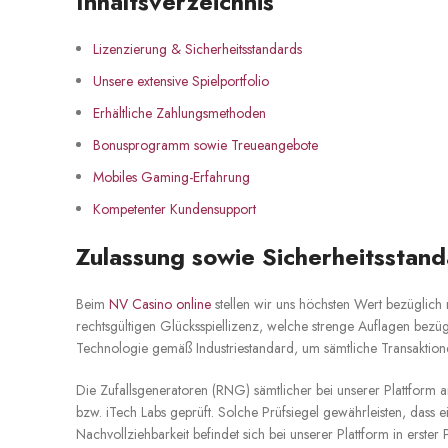
Inhaltsverzeichnis
Lizenzierung & Sicherheitsstandards
Unsere extensive Spielportfolio
Erhältliche Zahlungsmethoden
Bonusprogramm sowie Treueangebote
Mobiles Gaming-Erfahrung
Kompetenter Kundensupport
Zulassung sowie Sicherheitsstan
Beim
NV Casino online
stellen wir uns höchsten Wert bezüglich r
rechtsgültigen Glücksspiellizenz, welche strenge Auflagen bezüg
Technologie gemäß Industriestandard, um sämtliche Transaktio
Die Zufallsgeneratoren (RNG) sämtlicher bei unserer Plattfor
bzw. iTech Labs geprüft. Solche Prüfsiegel gewährleisten, dass ei
Nachvollziehbarkeit befindet sich bei unserer Plattform in erst