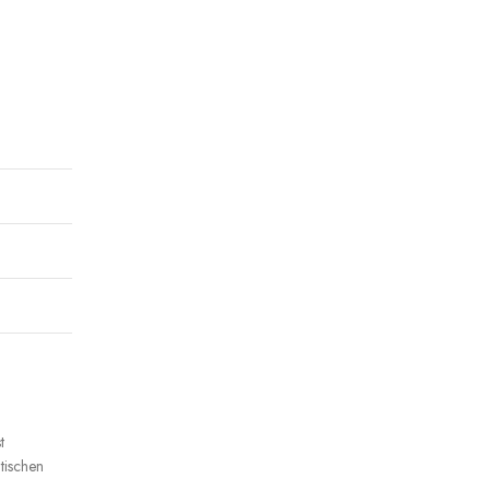
t
ntischen