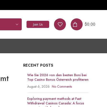
$
0.00
Join Us
RECENT POSTS
Wie Sie 2026 von den besten Boni bei
amt
Top Casino Bonus Österreich profitieren
August 6, 2026
No Comments
Exploring payment methods at Fast
Withdrawal Casinos Canada: A focus