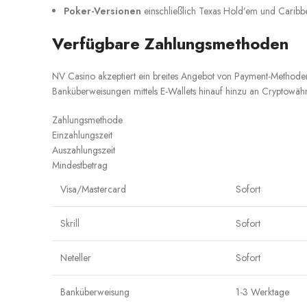
Poker-Versionen
einschließlich Texas Hold’em und Caribb
Verfügbare Zahlungsmethoden
NV Casino akzeptiert ein breites Angebot von Payment-Methoden, 
Banküberweisungen mittels E-Wallets hinauf hinzu an Cryptowähr
Zahlungsmethode
Einzahlungszeit
Auszahlungszeit
Mindestbetrag
Visa/Mastercard
Sofort
Skrill
Sofort
Neteller
Sofort
Banküberweisung
1-3 Werktage