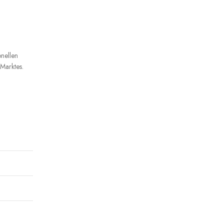
onellen
Marktes.