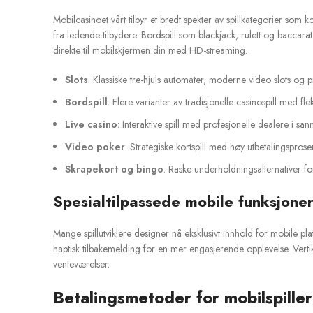
Mobilcasinoet vårt tilbyr et bredt spekter av spillkategorier som
fra ledende tilbydere. Bordspill som blackjack, rulett og baccarat 
direkte til mobilskjermen din med HD-streaming.
Slots
: Klassiske tre-hjuls automater, moderne video slots og 
Bordspill
: Flere varianter av tradisjonelle casinospill med fle
Live casino
: Interaktive spill med profesjonelle dealere i sann
Video poker
: Strategiske kortspill med høy utbetalingsprose
Skrapekort og bingo
: Raske underholdningsalternativer for
Spesialtilpassede mobile funksjone
Mange spillutviklere designer nå eksklusivt innhold for mobile pla
haptisk tilbakemelding for en mer engasjerende opplevelse. Vertika
venteværelser.
Betalingsmetoder for mobilspille