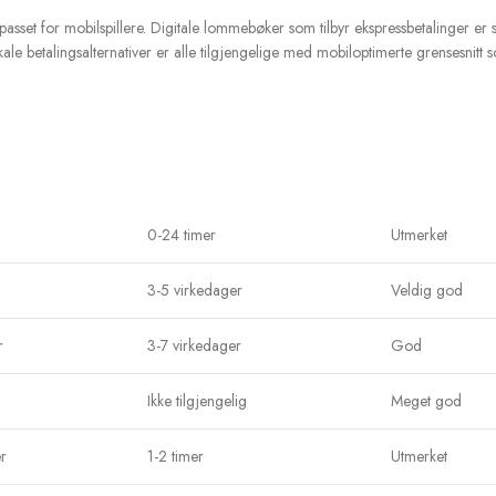
passet for mobilspillere. Digitale lommebøker som tilbyr ekspressbetalinger er 
ale betalingsalternativer er alle tilgjengelige med mobiloptimerte grensesnitt 
0-24 timer
Utmerket
3-5 virkedager
Veldig god
r
3-7 virkedager
God
Ikke tilgjengelig
Meget god
r
1-2 timer
Utmerket