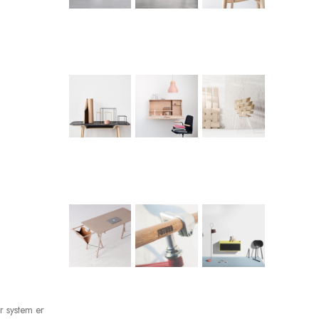
år system er