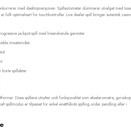
 konkurrerer med desktopversjonen. Spillautomater dominerer utvalget med tusenv
er fullt optimalisert for touchkontroller. Live dealer-spill bringer autentisk cas
progressive jackpot-spill med livsendrende gevinster
ksible innsatsnivåer
tid
nt
 korte spilløkter
r
ttformer. Disse spillene utnytter unik funksjonalitet som akselerometre, gyrosko
lt spillmodus er tilpasset for enkel enetthånds spilling under pendling eller i
re