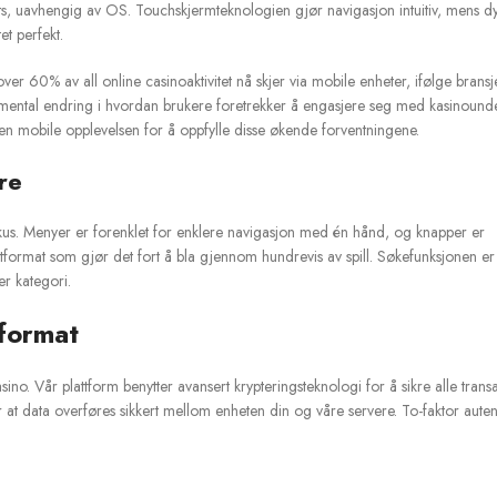
lets, uavhengig av OS. Touchskjermteknologien gjør navigasjon intuitiv, mens 
et perfekt.
er 60% av all online casinoaktivitet nå skjer via mobile enheter, ifølge bransj
ndamental endring i hvordan brukere foretrekker å engasjere seg med kasinound
den mobile opplevelsen for å oppfylle disse økende forventningene.
re
okus. Menyer er forenklet for enklere navigasjon med én hånd, og knapper er
ortformat som gjør det fort å bla gjennom hundrevis av spill. Søkefunksjonen er
er kategori.
eformat
asino. Vår plattform benytter avansert krypteringsteknologi for å sikre alle tran
r at data overføres sikkert mellom enheten din og våre servere. To-faktor auten