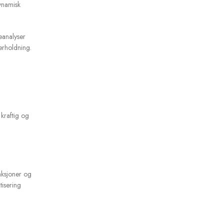
dynamisk
eanalyser
erholdning.
 kraftig og
saksjoner og
tisering