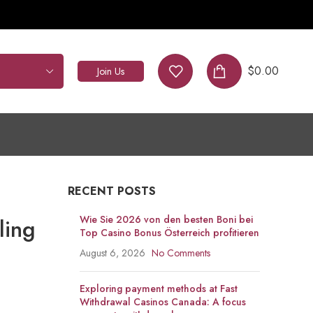
$
0.00
Join Us
RECENT POSTS
Wie Sie 2026 von den besten Boni bei
ling
Top Casino Bonus Österreich profitieren
August 6, 2026
No Comments
Exploring payment methods at Fast
Withdrawal Casinos Canada: A focus