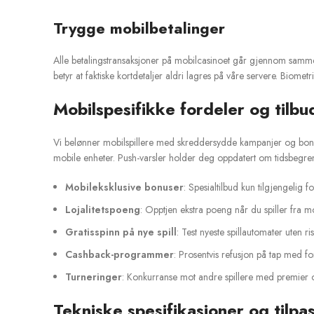
Trygge mobilbetalinger
Alle betalingstransaksjoner på mobilcasinoet går gjennom samme
betyr at faktiske kortdetaljer aldri lagres på våre servere. Biomet
Mobilspesifikke fordeler og tilbu
Vi belønner mobilspillere med skreddersydde kampanjer og bonust
mobile enheter. Push-varsler holder deg oppdatert om tidsbegren
Mobileksklusive bonuser
: Spesialtilbud kun tilgjengelig f
Lojalitetspoeng
: Opptjen ekstra poeng når du spiller fra m
Gratisspinn på nye spill
: Test nyeste spillautomater uten r
Cashback-programmer
: Prosentvis refusjon på tap med fo
Turneringer
: Konkurranse mot andre spillere med premier og
Tekniske spesifikasjoner og tilpa