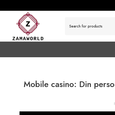
Mobile casino: Din perso