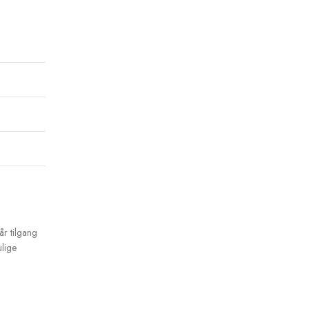
år tilgang
ulige