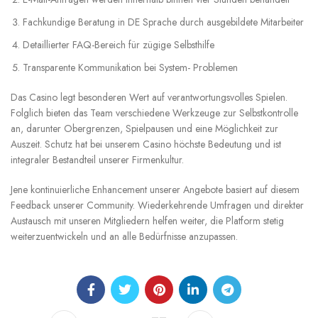
Fachkundige Beratung in DE Sprache durch ausgebildete Mitarbeiter
Detaillierter FAQ-Bereich für zügige Selbsthilfe
Transparente Kommunikation bei System- Problemen
Das Casino legt besonderen Wert auf verantwortungsvolles Spielen.
Folglich bieten das Team verschiedene Werkzeuge zur Selbstkontrolle
an, darunter Obergrenzen, Spielpausen und eine Möglichkeit zur
Auszeit. Schutz hat bei unserem Casino höchste Bedeutung und ist
integraler Bestandteil unserer Firmenkultur.
Jene kontinuierliche Enhancement unserer Angebote basiert auf diesem
Feedback unserer Community. Wiederkehrende Umfragen und direkter
Austausch mit unseren Mitgliedern helfen weiter, die Platform stetig
weiterzuentwickeln und an alle Bedürfnisse anzupassen.