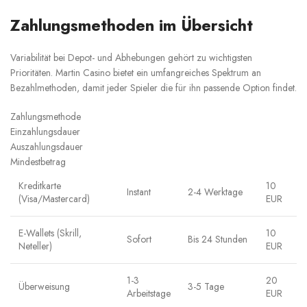
Zahlungsmethoden im Übersicht
Variabilität bei Depot- und Abhebungen gehört zu wichtigsten
Prioritäten. Martin Casino bietet ein umfangreiches Spektrum an
Bezahlmethoden, damit jeder Spieler die für ihn passende Option findet.
Zahlungsmethode
Einzahlungsdauer
Auszahlungsdauer
Mindestbetrag
Kreditkarte
10
Instant
2-4 Werktage
(Visa/Mastercard)
EUR
E-Wallets (Skrill,
10
Sofort
Bis 24 Stunden
Neteller)
EUR
1-3
20
Überweisung
3-5 Tage
Arbeitstage
EUR