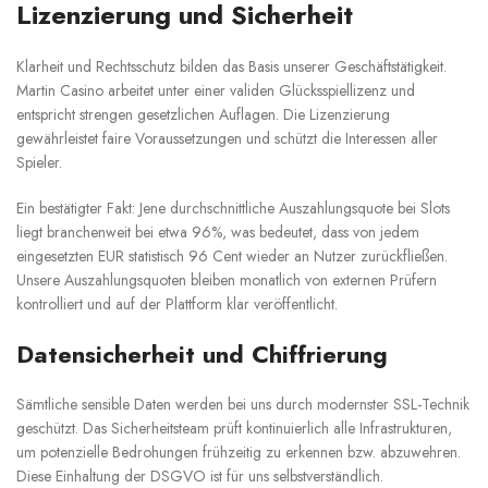
Lizenzierung und Sicherheit
Klarheit und Rechtsschutz bilden das Basis unserer Geschäftstätigkeit.
Martin Casino arbeitet unter einer validen Glücksspiellizenz und
entspricht strengen gesetzlichen Auflagen. Die Lizenzierung
gewährleistet faire Voraussetzungen und schützt die Interessen aller
Spieler.
Ein bestätigter Fakt: Jene durchschnittliche Auszahlungsquote bei Slots
liegt branchenweit bei etwa 96%, was bedeutet, dass von jedem
eingesetzten EUR statistisch 96 Cent wieder an Nutzer zurückfließen.
Unsere Auszahlungsquoten bleiben monatlich von externen Prüfern
kontrolliert und auf der Plattform klar veröffentlicht.
Datensicherheit und Chiffrierung
Sämtliche sensible Daten werden bei uns durch modernster SSL-Technik
geschützt. Das Sicherheitsteam prüft kontinuierlich alle Infrastrukturen,
um potenzielle Bedrohungen frühzeitig zu erkennen bzw. abzuwehren.
Diese Einhaltung der DSGVO ist für uns selbstverständlich.