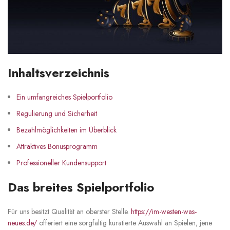
Inhaltsverzeichnis
Ein umfangreiches Spielportfolio
Regulierung und Sicherheit
Bezahlmöglichkeiten im Überblick
Attraktives Bonusprogramm
Professioneller Kundensupport
Das breites Spielportfolio
Für uns besitzt Qualität an oberster Stelle.
https://im-westen-was-
neues.de/
offeriert eine sorgfältig kuratierte Auswahl an Spielen, jene