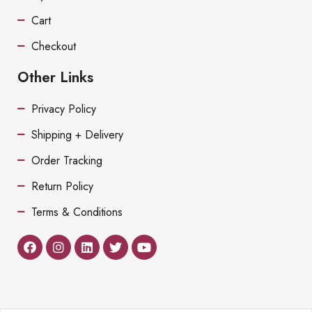
Cart
Checkout
Other Links
Privacy Policy
Shipping + Delivery
Order Tracking
Return Policy
Terms & Conditions