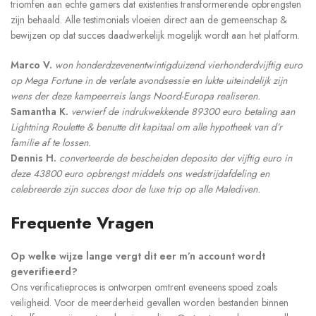
triomfen aan echte gamers dat existenties transformerende opbrengsten
zijn behaald. Alle testimonials vloeien direct aan de gemeenschap &
bewijzen op dat succes daadwerkelijk mogelijk wordt aan het platform.
Marco V.
won honderdzevenentwintigduizend vierhonderdvijftig euro
op Mega Fortune in de verlate avondsessie en lukte uiteindelijk zijn
wens der deze kampeerreis langs Noord-Europa realiseren.
Samantha K.
verwierf de indrukwekkende 89300 euro betaling aan
Lightning Roulette & benutte dit kapitaal om alle hypotheek van d’r
familie af te lossen.
Dennis H.
converteerde de bescheiden deposito der vijftig euro in
deze 43800 euro opbrengst middels ons wedstrijdafdeling en
celebreerde zijn succes door de luxe trip op alle Malediven.
Frequente Vragen
Op welke wijze lange vergt dit eer m’n account wordt
geverifieerd?
Ons verificatieproces is ontworpen omtrent eveneens spoed zoals
veiligheid. Voor de meerderheid gevallen worden bestanden binnen