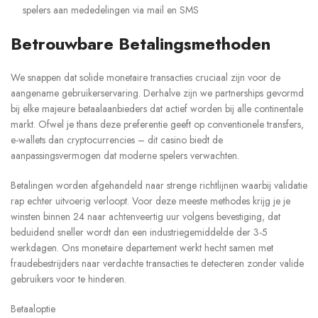
spelers aan mededelingen via mail en SMS
Betrouwbare Betalingsmethoden
We snappen dat solide monetaire transacties cruciaal zijn voor de
aangename gebruikerservaring. Derhalve zijn we partnerships gevormd
bij elke majeure betaalaanbieders dat actief worden bij alle continentale
markt. Ofwel je thans deze preferentie geeft op conventionele transfers,
e-wallets dan cryptocurrencies – dit casino biedt de
aanpassingsvermogen dat moderne spelers verwachten.
Betalingen worden afgehandeld naar strenge richtlijnen waarbij validatie
rap echter uitvoerig verloopt. Voor deze meeste methodes krijg je je
winsten binnen 24 naar achtenveertig uur volgens bevestiging, dat
beduidend sneller wordt dan een industriegemiddelde der 3-5
werkdagen. Ons monetaire departement werkt hecht samen met
fraudebestrijders naar verdachte transacties te detecteren zonder valide
gebruikers voor te hinderen.
Betaaloptie