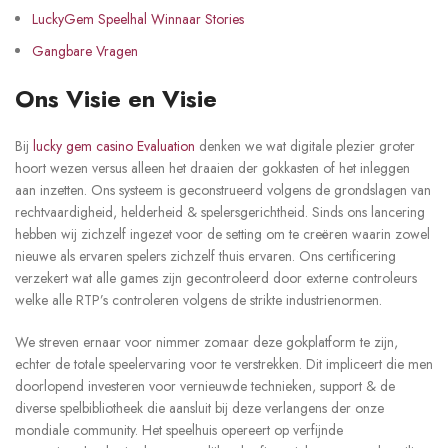
LuckyGem Speelhal Winnaar Stories
Gangbare Vragen
Ons Visie en Visie
Bij
lucky gem casino Evaluation
denken we wat digitale plezier groter
hoort wezen versus alleen het draaien der gokkasten of het inleggen
aan inzetten. Ons systeem is geconstrueerd volgens de grondslagen van
rechtvaardigheid, helderheid & spelersgerichtheid. Sinds ons lancering
hebben wij zichzelf ingezet voor de setting om te creëren waarin zowel
nieuwe als ervaren spelers zichzelf thuis ervaren. Ons certificering
verzekert wat alle games zijn gecontroleerd door externe controleurs
welke alle RTP’s controleren volgens de strikte industrienormen.
We streven ernaar voor nimmer zomaar deze gokplatform te zijn,
echter de totale speelervaring voor te verstrekken. Dit impliceert die men
doorlopend investeren voor vernieuwde technieken, support & de
diverse spelbibliotheek die aansluit bij deze verlangens der onze
mondiale community. Het speelhuis opereert op verfijnde