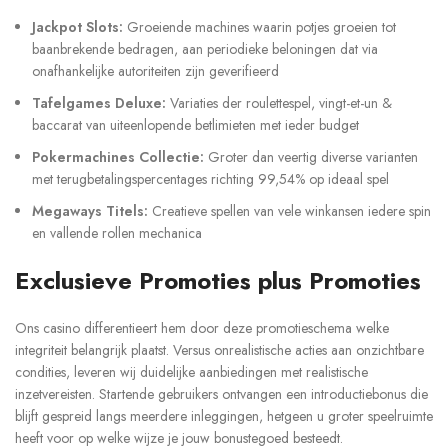
Jackpot Slots:
Groeiende machines waarin potjes groeien tot
baanbrekende bedragen, aan periodieke beloningen dat via
onafhankelijke autoriteiten zijn geverifieerd
Tafelgames Deluxe:
Variaties der roulettespel, vingt-et-un &
baccarat van uiteenlopende betlimieten met ieder budget
Pokermachines Collectie:
Groter dan veertig diverse varianten
met terugbetalingspercentages richting 99,54% op ideaal spel
Megaways Titels:
Creatieve spellen van vele winkansen iedere spin
en vallende rollen mechanica
Exclusieve Promoties plus Promoties
Ons casino differentieert hem door deze promotieschema welke
integriteit belangrijk plaatst. Versus onrealistische acties aan onzichtbare
condities, leveren wij duidelijke aanbiedingen met realistische
inzetvereisten. Startende gebruikers ontvangen een introductiebonus die
blijft gespreid langs meerdere inleggingen, hetgeen u groter speelruimte
heeft voor op welke wijze je jouw bonustegoed besteedt.