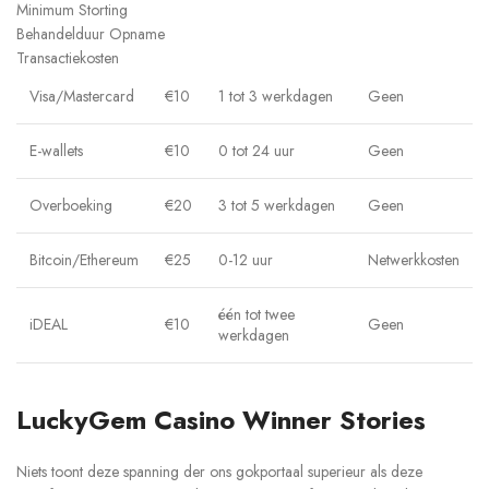
Minimum Storting
Behandelduur Opname
Transactiekosten
Visa/Mastercard
€10
1 tot 3 werkdagen
Geen
E-wallets
€10
0 tot 24 uur
Geen
Overboeking
€20
3 tot 5 werkdagen
Geen
Bitcoin/Ethereum
€25
0-12 uur
Netwerkkosten
één tot twee
iDEAL
€10
Geen
werkdagen
LuckyGem Casino Winner Stories
Niets toont deze spanning der ons gokportaal superieur als deze