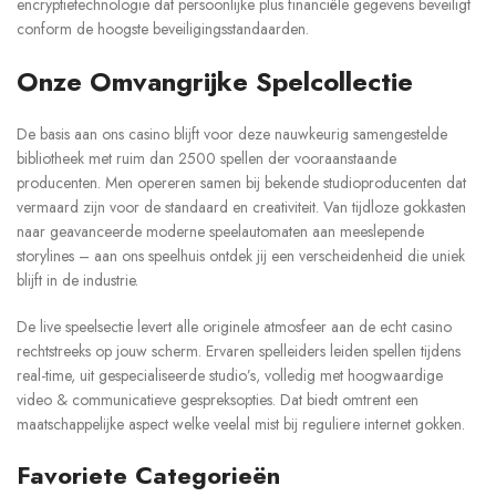
encryptietechnologie dat persoonlijke plus financiële gegevens beveiligt
conform de hoogste beveiligingsstandaarden.
Onze Omvangrijke Spelcollectie
De basis aan ons casino blijft voor deze nauwkeurig samengestelde
bibliotheek met ruim dan 2500 spellen der vooraanstaande
producenten. Men opereren samen bij bekende studioproducenten dat
vermaard zijn voor de standaard en creativiteit. Van tijdloze gokkasten
naar geavanceerde moderne speelautomaten aan meeslepende
storylines – aan ons speelhuis ontdek jij een verscheidenheid die uniek
blijft in de industrie.
De live speelsectie levert alle originele atmosfeer aan de echt casino
rechtstreeks op jouw scherm. Ervaren spelleiders leiden spellen tijdens
real-time, uit gespecialiseerde studio’s, volledig met hoogwaardige
video & communicatieve gespreksopties. Dat biedt omtrent een
maatschappelijke aspect welke veelal mist bij reguliere internet gokken.
Favoriete Categorieën