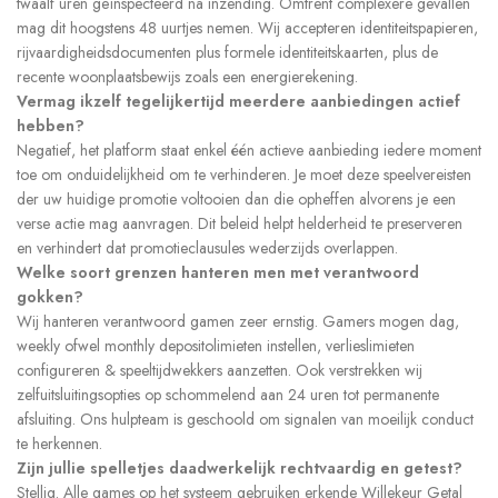
twaalf uren geïnspecteerd na inzending. Omtrent complexere gevallen
mag dit hoogstens 48 uurtjes nemen. Wij accepteren identiteitspapieren,
rijvaardigheidsdocumenten plus formele identiteitskaarten, plus de
recente woonplaatsbewijs zoals een energierekening.
Vermag ikzelf tegelijkertijd meerdere aanbiedingen actief
hebben?
Negatief, het platform staat enkel één actieve aanbieding iedere moment
toe om onduidelijkheid om te verhinderen. Je moet deze speelvereisten
der uw huidige promotie voltooien dan die opheffen alvorens je een
verse actie mag aanvragen. Dit beleid helpt helderheid te preserveren
en verhindert dat promotieclausules wederzijds overlappen.
Welke soort grenzen hanteren men met verantwoord
gokken?
Wij hanteren verantwoord gamen zeer ernstig. Gamers mogen dag,
weekly ofwel monthly depositolimieten instellen, verlieslimieten
configureren & speeltijdwekkers aanzetten. Ook verstrekken wij
zelfuitsluitingsopties op schommelend aan 24 uren tot permanente
afsluiting. Ons hulpteam is geschoold om signalen van moeilijk conduct
te herkennen.
Zijn jullie spelletjes daadwerkelijk rechtvaardig en getest?
Stellig. Alle games op het systeem gebruiken erkende Willekeur Getal