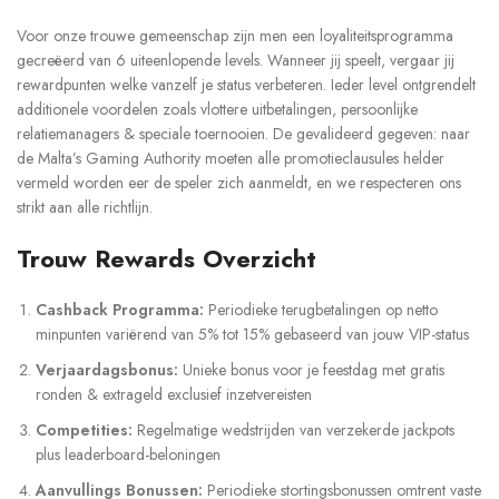
Voor onze trouwe gemeenschap zijn men een loyaliteitsprogramma
gecreëerd van 6 uiteenlopende levels. Wanneer jij speelt, vergaar jij
rewardpunten welke vanzelf je status verbeteren. Ieder level ontgrendelt
additionele voordelen zoals vlottere uitbetalingen, persoonlijke
relatiemanagers & speciale toernooien. De gevalideerd gegeven: naar
de Malta’s Gaming Authority moeten alle promotieclausules helder
vermeld worden eer de speler zich aanmeldt, en we respecteren ons
strikt aan alle richtlijn.
Trouw Rewards Overzicht
Cashback Programma:
Periodieke terugbetalingen op netto
minpunten variërend van 5% tot 15% gebaseerd van jouw VIP-status
Verjaardagsbonus:
Unieke bonus voor je feestdag met gratis
ronden & extrageld exclusief inzetvereisten
Competities:
Regelmatige wedstrijden van verzekerde jackpots
plus leaderboard-beloningen
Aanvullings Bonussen:
Periodieke stortingsbonussen omtrent vaste