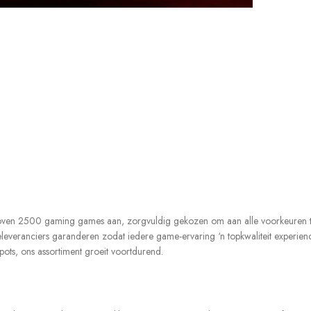
boven 2500 gaming games aan, zorgvuldig gekozen om aan alle voorkeuren 
everanciers garanderen zodat iedere game-ervaring ‘n topkwaliteit experien
kpots, ons assortiment groeit voortdurend.