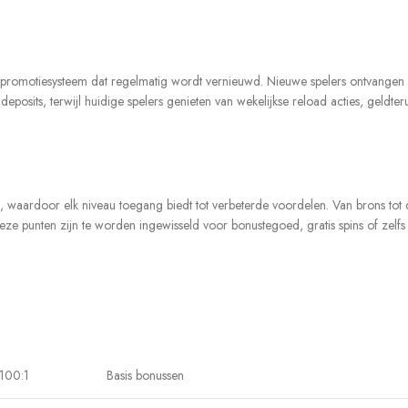
im promotiesysteem dat regelmatig wordt vernieuwd. Nieuwe spelers ontvangen
eposits, terwijl huidige spelers genieten van wekelijkse reload acties, geldter
s, waardoor elk niveau toegang biedt tot verbeterde voordelen. Van brons tot
 Deze punten zijn te worden ingewisseld voor bonustegoed, gratis spins of zelfs
100:1
Basis bonussen