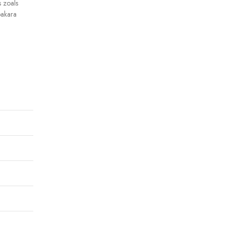
s zoals
bakara