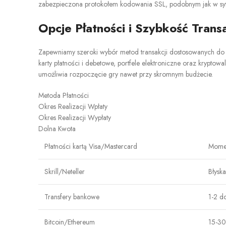
zabezpieczona protokołem kodowania SSL, podobnym jak w sytua
Opcje Płatności i Szybkość Transa
Zapewniamy szeroki wybór metod transakcji dostosowanych do 
karty płatności i debetowe, portfele elektroniczne oraz krypto
umożliwia rozpoczęcie gry nawet przy skromnym budżecie.
Metoda Płatności
Okres Realizacji Wpłaty
Okres Realizacji Wypłaty
Dolna Kwota
Płatności kartą Visa/Mastercard
Mome
Skrill/Neteller
Błysk
Transfery bankowe
1-2 d
Bitcoin/Ethereum
15-30