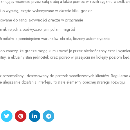
ntujący wsparcie przez całą dobę a także pomoc w rozstrzyganiu wszelkich 
i o wypłatę, często wykonywane w okresie kilku godzin
sowane do rangi aktywności gracza w programie
amkniętych z podwyższonymi pulami nagród
 środków z pominięciem warunków obrotu, liczony automatycznie
 co znaczy, że gracze mogą kumulować je przez nieskończony czas i wymie
ntny, a aktualny stan jednostek oraz postęp w przejściu na kolejny poziom b
st przemyślany i dostosowany do potrzeb współczesnych klientów. Regularne a
lepszanie działania interfejsu to stałe elementy obecnej strategii rozwoju.