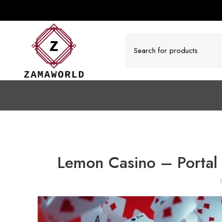
Lemon Casino – Portal