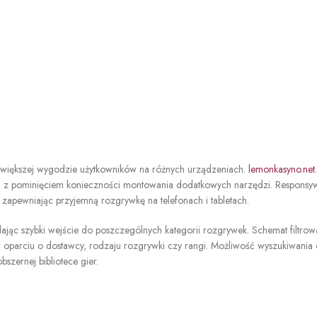
ajwiększej wygodzie użytkowników na różnych urządzeniach.
lemonkasyno.net.
, z pominięciem konieczności montowania dodatkowych narzędzi. Responsywn
zapewniając przyjemną rozgrywkę na telefonach i tabletach.
jąc szybki wejście do poszczególnych kategorii rozgrywek. Schemat filtrow
w oparciu o dostawcy, rodzaju rozgrywki czy rangi. Możliwość wyszukiwania
szernej bibliotece gier.