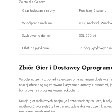
Zaleta dla Gracza
Czas ładowania strony
Poniższej 2 sekund
Współpraca mobilna
iOS, Android, Windo
Szyfrowanie danych
SSL 256-bit
Obsługa językowe
15 opcji językowych int
Zbiór Gier i Dostawcy Oprogram
Współpracujemy z ponad czterdziestoma uznanymi dostawcami so
naszej ofercie są się zarówno klasyczne automaty z owocami, ja
bonusowymi i progresywnymi jackpotami.
Sekcja gier stolikowych obejmuje liczne warianty roulette, bla
możliwość skorzystać z live casino, gdzie doświadczeni krupier
przygotowanych studiów.