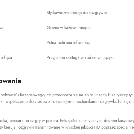
Błyskawiczny dostęp do rozgrywek
ws
Granie w każdym miejscu
Pełna ochrona informacji
erfejsu
Przyjemna obsługa w rodzimym języku
owania
ftware’u hazardowego, co przeobraża się na zbiór liczącą kilka tysięcy ty
k i współczesne sloty video z rozwiniętymi mechanikami rozgrywki, funkcjam
ckjacka, baccarat oraz gry w pokera. Entuzjaści autentycznych doznań kasyno
zy kierują rozgrywki transmitowane w wysokiej jakości HD poprzez specjalnie