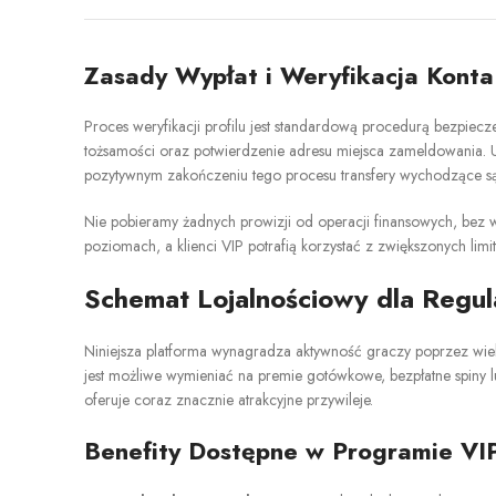
Zasady Wypłat i Weryfikacja Konta
Proces weryfikacji profilu jest standardową procedurą bezpie
tożsamości oraz potwierdzenie adresu miejsca zameldowania. 
pozytywnym zakończeniu tego procesu transfery wychodzące są
Nie pobieramy żadnych prowizji od operacji finansowych, bez w
poziomach, a klienci VIP potrafią korzystać z zwiększonych limi
Schemat Lojalnościowy dla Regu
Niniejsza platforma wynagradza aktywność graczy poprzez wie
jest możliwe wymieniać na premie gotówkowe, bezpłatne spiny 
oferuje coraz znacznie atrakcyjne przywileje.
Benefity Dostępne w Programie VI