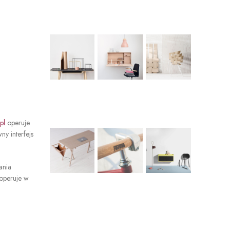
pl
operuje
y interfejs
ania
 operuje w