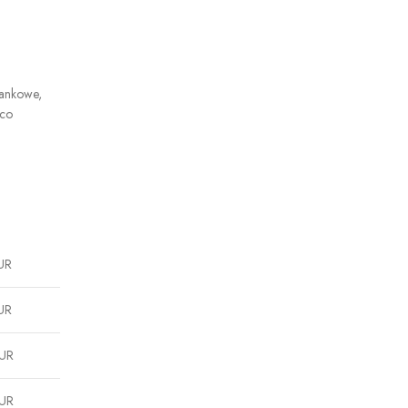
bankowe,
 co
UR
UR
UR
UR