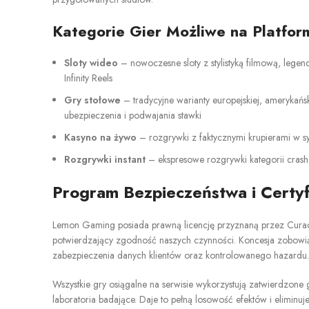
Kategorie Gier Możliwe na Platfor
Sloty wideo
– nowoczesne sloty z stylistyką filmową, leg
Infinity Reels
Gry stołowe
– tradycyjne warianty europejskiej, amerykańsk
ubezpieczenia i podwajania stawki
Kasyno na żywo
– rozgrywki z faktycznymi krupierami w s
Rozgrywki instant
– ekspresowe rozgrywki kategorii crash
Program Bezpieczeństwa i Certyf
Lemon Gaming posiada prawną licencję przyznaną przez Curaça
potwierdzający zgodność naszych czynności. Koncesja zobowią
zabezpieczenia danych klientów oraz kontrolowanego hazardu.
Wszystkie gry osiągalne na serwisie wykorzystują zatwierdzone
laboratoria badające. Daje to pełną losowość efektów i eliminuj