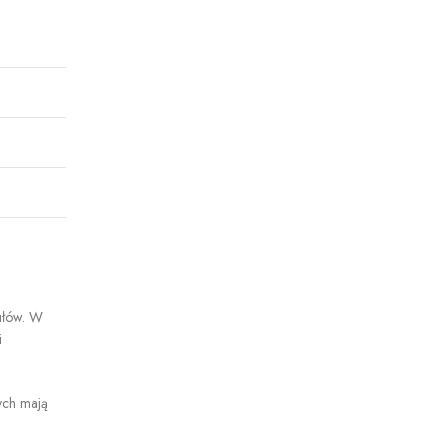
tułów. W
i
wych mają