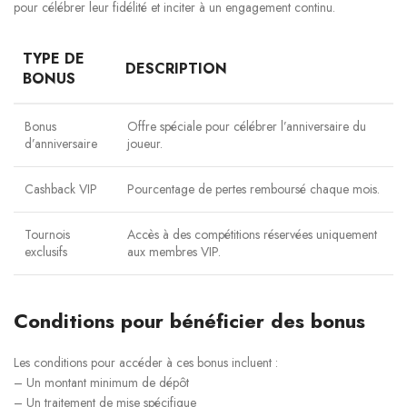
pour célébrer leur fidélité et inciter à un engagement continu.
TYPE DE
DESCRIPTION
BONUS
Bonus
Offre spéciale pour célébrer l’anniversaire du
d’anniversaire
joueur.
Cashback VIP
Pourcentage de pertes remboursé chaque mois.
Tournois
Accès à des compétitions réservées uniquement
exclusifs
aux membres VIP.
Conditions pour bénéficier des bonus
Les conditions pour accéder à ces bonus incluent :
– Un montant minimum de dépôt
– Un traitement de mise spécifique