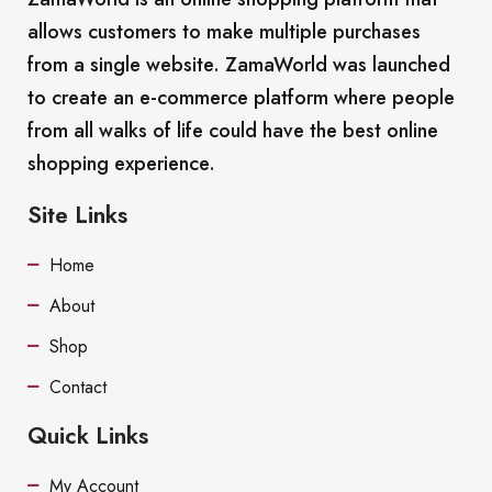
allows customers to make multiple purchases
from a single website. ZamaWorld was launched
to create an e-commerce platform where people
from all walks of life could have the best online
shopping experience.
Site Links
Home
About
Shop
Contact
Quick Links
My Account