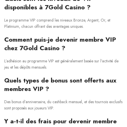
disponibles à 7Gold Casino ?
Le programme VIP comprend les niveaux Bronze, Argent, Or, et
Platinium, chacun offrant des avantages uniques.
Comment puis-je devenir membre VIP
chez 7Gold Casino ?
L’adhésion au programme VIP est généralement basée sur l’activité de
jeu et les dépôts mensuels.
Quels types de bonus sont offerts aux
membres VIP ?
Des bonus d’anniversaire, du cashback mensuel, et des tournois exclusifs
sont proposés aux joueurs VIP.
Y a-t-il des frais pour devenir membre