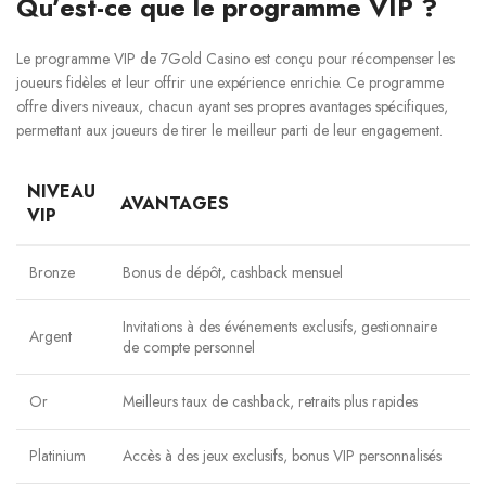
Qu’est-ce que le programme VIP ?
Le programme VIP de 7Gold Casino est conçu pour récompenser les
joueurs fidèles et leur offrir une expérience enrichie. Ce programme
offre divers niveaux, chacun ayant ses propres avantages spécifiques,
permettant aux joueurs de tirer le meilleur parti de leur engagement.
NIVEAU
AVANTAGES
VIP
Bronze
Bonus de dépôt, cashback mensuel
Invitations à des événements exclusifs, gestionnaire
Argent
de compte personnel
Or
Meilleurs taux de cashback, retraits plus rapides
Platinium
Accès à des jeux exclusifs, bonus VIP personnalisés