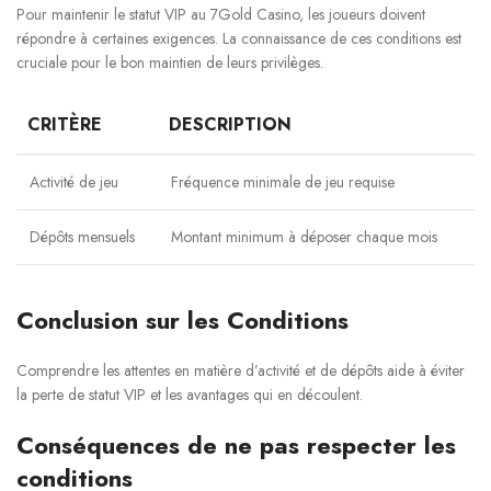
Pour maintenir le statut VIP au 7Gold Casino, les joueurs doivent
répondre à certaines exigences. La connaissance de ces conditions est
cruciale pour le bon maintien de leurs privilèges.
CRITÈRE
DESCRIPTION
Activité de jeu
Fréquence minimale de jeu requise
Dépôts mensuels
Montant minimum à déposer chaque mois
Conclusion sur les Conditions
Comprendre les attentes en matière d’activité et de dépôts aide à éviter
la perte de statut VIP et les avantages qui en découlent.
Conséquences de ne pas respecter les
conditions