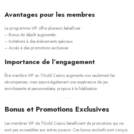
Avantages pour les membres
Le programme VIP offre plusieurs bénéfices :
– Bonus de dépôt augmentés
– Invitations à des événements spéciaux
– Accès à des promotions exclusives
Importance de l’engagement
Être membre VIP au 7Gold Casino augmente non seulement les
récompenses, mais assure également une expérience de jeu
enrichissante et personnalisée, propice à la fidélisation.
Bonus et Promotions Exclusives
Les membres VIP de 7Gold Casino bénéficient de promotions qui ne
sont pas accessibles aux autres joueurs. Ces bonus exclusifs sont conçus