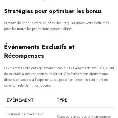
Stratégies pour optimiser les bonus
Profitez de chaque offre en consultant régulièrement votre boîte mail
pour les nouvelles promotions personnalisées.
Événements Exclusifs et
Récompenses
Les membres VIP ont également accès à des événements exclusifs, allant
de tournois à des rencontres en direct. Ces événements ajoutent une
dimension sociale à l’expérience de jeu et renforcent le sentiment de
communauté parmi les joueurs.
ÉVÉNEMENT
TYPE
Tournois de machines à
Concours avec des prix en espèces