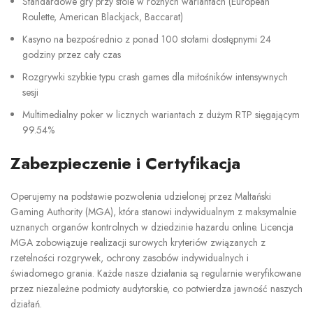
Standardowe gry przy stole w różnych wariantach (European
Roulette, American Blackjack, Baccarat)
Kasyno na bezpośrednio z ponad 100 stołami dostępnymi 24
godziny przez cały czas
Rozgrywki szybkie typu crash games dla miłośników intensywnych
sesji
Multimedialny poker w licznych wariantach z dużym RTP sięgającym
99.54%
Zabezpieczenie i Certyfikacja
Operujemy na podstawie pozwolenia udzielonej przez Maltański
Gaming Authority (MGA), która stanowi indywidualnym z maksymalnie
uznanych organów kontrolnych w dziedzinie hazardu online. Licencja
MGA zobowiązuje realizacji surowych kryteriów związanych z
rzetelności rozgrywek, ochrony zasobów indywidualnych i
świadomego grania. Każde nasze działania są regularnie weryfikowane
przez niezależne podmioty audytorskie, co potwierdza jawność naszych
działań.