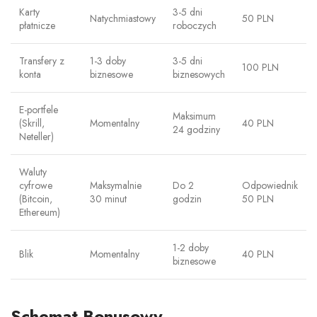
Karty
3-5 dni
Natychmiastowy
50 PLN
płatnicze
roboczych
Transfery z
1-3 doby
3-5 dni
100 PLN
konta
biznesowe
biznesowych
E-portfele
Maksimum
(Skrill,
Momentalny
40 PLN
24 godziny
Neteller)
Waluty
cyfrowe
Maksymalnie
Do 2
Odpowiednik
(Bitcoin,
30 minut
godzin
50 PLN
Ethereum)
1-2 doby
Blik
Momentalny
40 PLN
biznesowe
Schemat Bonusowy