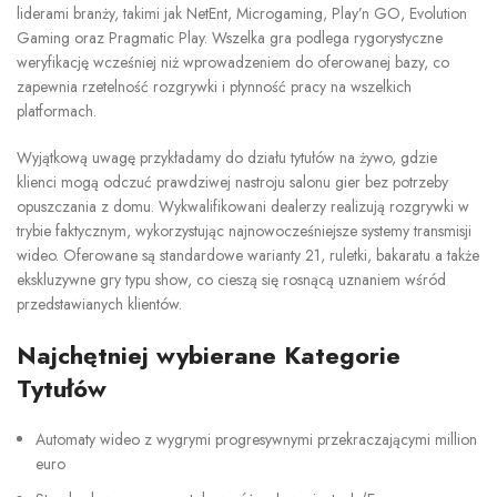
liderami branży, takimi jak NetEnt, Microgaming, Play’n GO, Evolution
Gaming oraz Pragmatic Play. Wszelka gra podlega rygorystyczne
weryfikację wcześniej niż wprowadzeniem do oferowanej bazy, co
zapewnia rzetelność rozgrywki i płynność pracy na wszelkich
platformach.
Wyjątkową uwagę przykładamy do działu tytułów na żywo, gdzie
klienci mogą odczuć prawdziwej nastroju salonu gier bez potrzeby
opuszczania z domu. Wykwalifikowani dealerzy realizują rozgrywki w
trybie faktycznym, wykorzystując najnowocześniejsze systemy transmisji
wideo. Oferowane są standardowe warianty 21, ruletki, bakaratu a także
ekskluzywne gry typu show, co cieszą się rosnącą uznaniem wśród
przedstawianych klientów.
Najchętniej wybierane Kategorie
Tytułów
Automaty wideo z wygrymi progresywnymi przekraczającymi million
euro