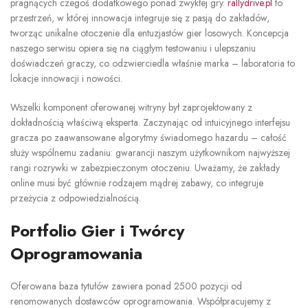
pragnących czegoś dodatkowego ponad zwykłej gry.
rallydrive.pl
to
przestrzeń, w której innowacja integruje się z pasją do zakładów,
tworząc unikalne otoczenie dla entuzjastów gier losowych. Koncepcja
naszego serwisu opiera się na ciągłym testowaniu i ulepszaniu
doświadczeń graczy, co odzwierciedla właśnie marka – laboratoria to
lokacje innowacji i nowości.
Wszelki komponent oferowanej witryny był zaprojektowany z
dokładnością właściwą eksperta. Zaczynając od intuicyjnego interfejsu
gracza po zaawansowane algorytmy świadomego hazardu – całość
służy wspólnemu zadaniu: gwarancji naszym użytkownikom najwyższej
rangi rozrywki w zabezpieczonym otoczeniu. Uważamy, że zakłady
online musi być głównie rodzajem mądrej zabawy, co integruje
przeżycia z odpowiedzialnością.
Portfolio Gier i Twórcy
Oprogramowania
Oferowana baza tytułów zawiera ponad 2500 pozycji od
renomowanych dostawców oprogramowania. Współpracujemy z