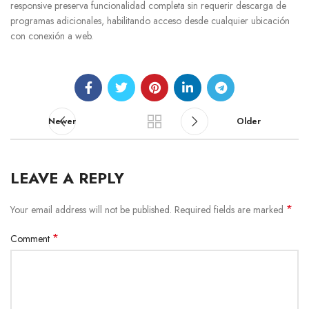
responsive preserva funcionalidad completa sin requerir descarga de
programas adicionales, habilitando acceso desde cualquier ubicación
con conexión a web.
Newer
Older
LEAVE A REPLY
*
Your email address will not be published.
Required fields are marked
*
Comment