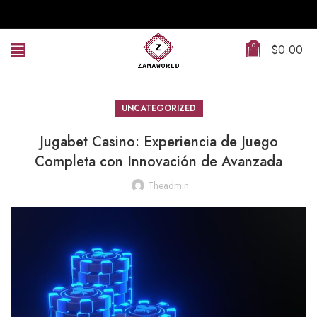
0
$
0.00
UNCATEGORIZED
Jugabet Casino: Experiencia de Juego
Completa con Innovación de Avanzada
Theadmin