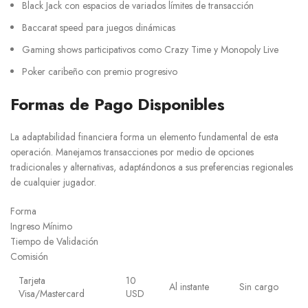
Black Jack con espacios de variados límites de transacción
Baccarat speed para juegos dinámicas
Gaming shows participativos como Crazy Time y Monopoly Live
Poker caribeño con premio progresivo
Formas de Pago Disponibles
La adaptabilidad financiera forma un elemento fundamental de esta
operación. Manejamos transacciones por medio de opciones
tradicionales y alternativas, adaptándonos a sus preferencias regionales
de cualquier jugador.
Forma
Ingreso Mínimo
Tiempo de Validación
Comisión
Tarjeta
10
Al instante
Sin cargo
Visa/Mastercard
USD