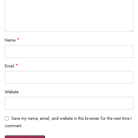
*
Name
*
Email
Website
Save my name, email, and website in this browser for the next time I
comment.