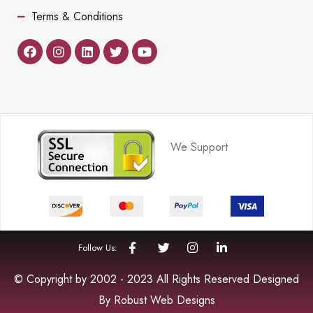
Terms & Conditions
We Support
Follow Us:
© Copyright by 2002 - 2023 All Rights Reserved Designed
By Robust Web Designs