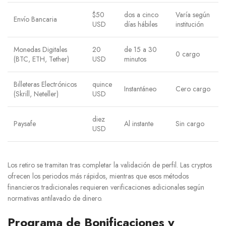
$50
dos a cinco
Varía según
Envío Bancaria
USD
días hábiles
institución
Monedas Digitales
20
de 15 a 30
0 cargo
(BTC, ETH, Tether)
USD
minutos
Billeteras Electrónicos
quince
Instantáneo
Cero cargo
(Skrill, Neteller)
USD
diez
Paysafe
Al instante
Sin cargo
USD
Los retiro se tramitan tras completar la validación de perfil. Las cryptos
ofrecen los periodos más rápidos, mientras que esos métodos
financieros tradicionales requieren verificaciones adicionales según
normativas antilavado de dinero.
Programa de Bonificaciones y