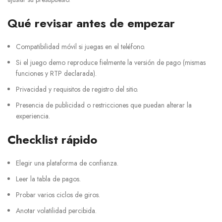
Qué revisar antes de empezar
Compatibilidad móvil si juegas en el teléfono.
Si el juego demo reproduce fielmente la versión de pago (mismas
funciones y RTP declarada).
Privacidad y requisitos de registro del sitio.
Presencia de publicidad o restricciones que puedan alterar la
experiencia.
Checklist rápido
Elegir una plataforma de confianza.
Leer la tabla de pagos.
Probar varios ciclos de giros.
Anotar volatilidad percibida.