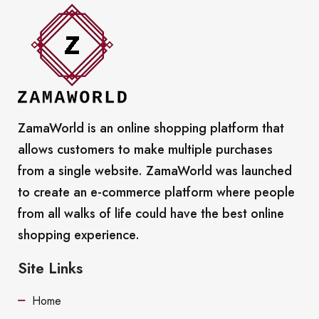
ZamaWorld is an online shopping platform that
allows customers to make multiple purchases
from a single website. ZamaWorld was launched
to create an e-commerce platform where people
from all walks of life could have the best online
shopping experience.
Site Links
Home