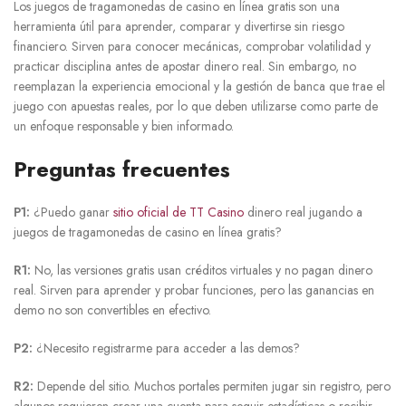
Los juegos de tragamonedas de casino en línea gratis son una
herramienta útil para aprender, comparar y divertirse sin riesgo
financiero. Sirven para conocer mecánicas, comprobar volatilidad y
practicar disciplina antes de apostar dinero real. Sin embargo, no
reemplazan la experiencia emocional y la gestión de banca que trae el
juego con apuestas reales, por lo que deben utilizarse como parte de
un enfoque responsable y bien informado.
Preguntas frecuentes
P1:
¿Puedo ganar
sitio oficial de TT Casino
dinero real jugando a
juegos de tragamonedas de casino en línea gratis?
R1:
No, las versiones gratis usan créditos virtuales y no pagan dinero
real. Sirven para aprender y probar funciones, pero las ganancias en
demo no son convertibles en efectivo.
P2:
¿Necesito registrarme para acceder a las demos?
R2:
Depende del sitio. Muchos portales permiten jugar sin registro, pero