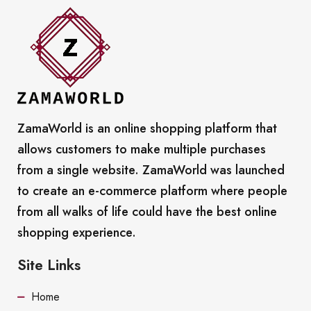
ZamaWorld is an online shopping platform that
allows customers to make multiple purchases
from a single website. ZamaWorld was launched
to create an e-commerce platform where people
from all walks of life could have the best online
shopping experience.
Site Links
Home