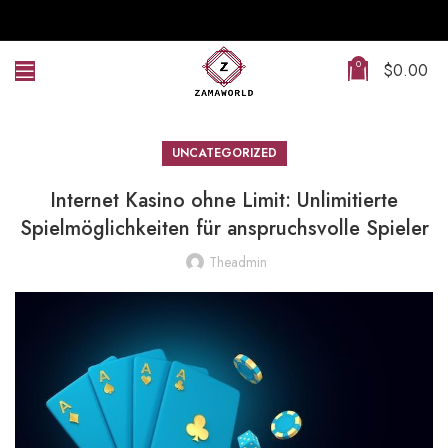
0
$
0.00
UNCATEGORIZED
Internet Kasino ohne Limit: Unlimitierte
Spielmöglichkeiten für anspruchsvolle Spieler
Theadmin