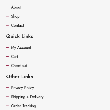
About
Shop
Contact
Quick Links
My Account
Cart
Checkout
Other Links
Privacy Policy
Shipping + Delivery
Order Tracking