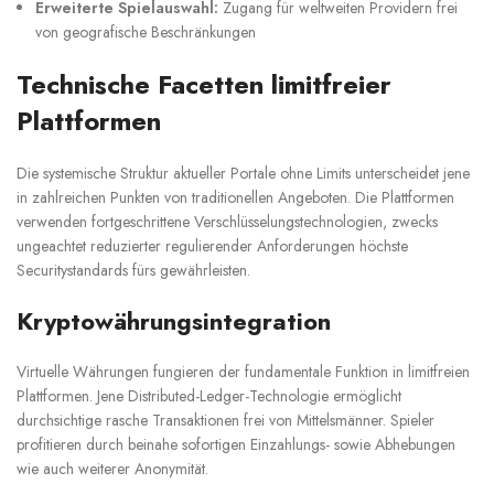
Erweiterte Spielauswahl:
Zugang für weltweiten Providern frei
von geografische Beschränkungen
Technische Facetten limitfreier
Plattformen
Die systemische Struktur aktueller Portale ohne Limits unterscheidet jene
in zahlreichen Punkten von traditionellen Angeboten. Die Plattformen
verwenden fortgeschrittene Verschlüsselungstechnologien, zwecks
ungeachtet reduzierter regulierender Anforderungen höchste
Securitystandards fürs gewährleisten.
Kryptowährungsintegration
Virtuelle Währungen fungieren der fundamentale Funktion in limitfreien
Plattformen. Jene Distributed-Ledger-Technologie ermöglicht
durchsichtige rasche Transaktionen frei von Mittelsmänner. Spieler
profitieren durch beinahe sofortigen Einzahlungs- sowie Abhebungen
wie auch weiterer Anonymität.