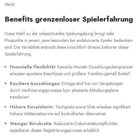
Markt.
Benefits grenzenloser Spielerfahrung
Diese Wahl zu der unbeschränkte Spielumgebung bringt viele
Pluspunkte in jenem, jene besonders bei ambitionierte Spieler bedeutsam
sind. Die Variabilität erstreckt diese hinsichtlich diverse Sektoren dieser
Spielerfahrung.
Finanzielle Flexibilität:
Keinerlei Monats- Einzahlungsobergrenzen
erlauben spontane Beschlüsse und größere Transfers gemäß Bedarf
Raschere Auszahlungen:
Erträge sind frei von Verspätungen
durch Verifizierungsprozesse bzw. phasierte Abhebungspläne
transferiert
Höhere Einsatzlimits:
Tischspiele sowie Slots erlauben signifikant
höhere Wetteinsätze wie auf kontrollierten Alternativen
Weniger Bürokratie:
Reduzierte Dokumentationspflichten
expedieren diesen Registrierungsprozess erheblich