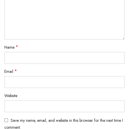
*
Name
*
Email
Website
Save my name, email, and website in this browser for the next time I
comment.