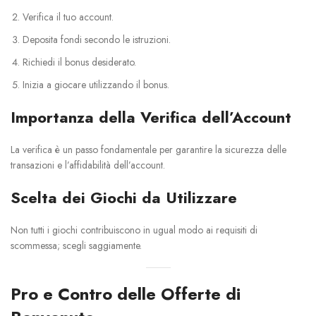
Verifica il tuo account.
Deposita fondi secondo le istruzioni.
Richiedi il bonus desiderato.
Inizia a giocare utilizzando il bonus.
Importanza della Verifica dell’Account
La verifica è un passo fondamentale per garantire la sicurezza delle
transazioni e l’affidabilità dell’account.
Scelta dei Giochi da Utilizzare
Non tutti i giochi contribuiscono in ugual modo ai requisiti di
scommessa; scegli saggiamente.
Pro e Contro delle Offerte di