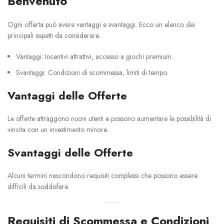
Benvenuto
Ogni offerta può avere vantaggi e svantaggi. Ecco un elenco dei
principali aspetti da considerare.
Vantaggi: Incentivi attrattivi, accesso a giochi premium.
Svantaggi: Condizioni di scommessa, limiti di tempo.
Vantaggi delle Offerte
Le offerte attraggono nuovi utenti e possono aumentare le possibilità di
vincita con un investimento minore.
Svantaggi delle Offerte
Alcuni termini nascondono requisiti complessi che possono essere
difficili da soddisfare.
Requisiti di Scommessa e Condizioni