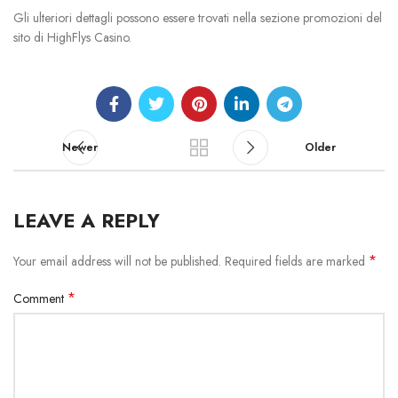
Gli ulteriori dettagli possono essere trovati nella sezione promozioni del
sito di HighFlys Casino.
Newer
Older
LEAVE A REPLY
*
Your email address will not be published.
Required fields are marked
*
Comment