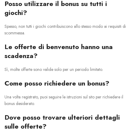
Posso utilizzare il bonus su tutti i
giochi?
Spesso, non tutti i giochi contribuiscono allo stesso modo ai requisiti di
scommessa.
Le offerte di benvenuto hanno una
scadenza?
Sì, molte offerte sono valide solo per un periodo limitato.
Come posso richiedere un bonus?
Una volta registrato, puoi seguire le istruzioni sul sito per richiedere il
bonus desiderato.
Dove posso trovare ulteriori dettagli
sulle offerte?