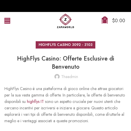
0
$
0.00
HIGHFLYS CASINO 3092 - 3103
HighFlys Casino: Offerte Esclusive di
Benvenuto
Theadmin
HighFlys Casino è una piattaforma di gioco online che attrae giocatori
per la sua vasta gamma di offerte. In particolare, le offerte di benvenuto
disponibili su
highflys IT
sono un aspetto cruciale per nuovi utenti che
cercano incentivi per iscriversi e iniziare a giocare. Questo articolo
esplorerà i vari tipi di offerte di benvenuto disponibili, come sfruttarle al
meglio e i vantaggi associati a queste promozioni.