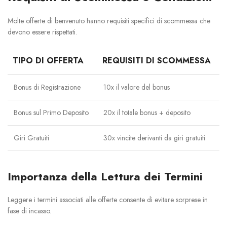
Molte offerte di benvenuto hanno requisiti specifici di scommessa che
devono essere rispettati.
TIPO DI OFFERTA
REQUISITI DI SCOMMESSA
Bonus di Registrazione
10x il valore del bonus
Bonus sul Primo Deposito
20x il totale bonus + deposito
Giri Gratuiti
30x vincite derivanti da giri gratuiti
Importanza della Lettura dei Termini
Leggere i termini associati alle offerte consente di evitare sorprese in
fase di incasso.