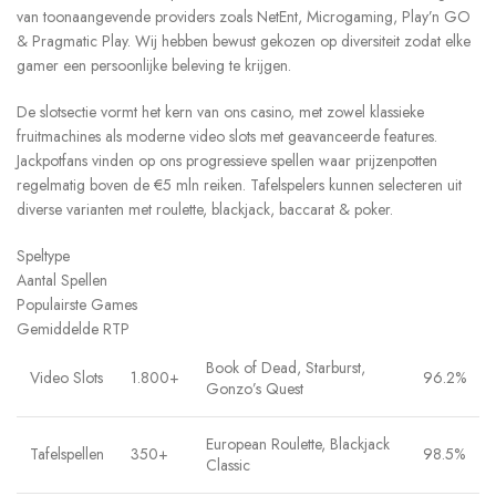
van toonaangevende providers zoals NetEnt, Microgaming, Play’n GO
& Pragmatic Play. Wij hebben bewust gekozen op diversiteit zodat elke
gamer een persoonlijke beleving te krijgen.
De slotsectie vormt het kern van ons casino, met zowel klassieke
fruitmachines als moderne video slots met geavanceerde features.
Jackpotfans vinden op ons progressieve spellen waar prijzenpotten
regelmatig boven de €5 mln reiken. Tafelspelers kunnen selecteren uit
diverse varianten met roulette, blackjack, baccarat & poker.
Speltype
Aantal Spellen
Populairste Games
Gemiddelde RTP
Book of Dead, Starburst,
Video Slots
1.800+
96.2%
Gonzo’s Quest
European Roulette, Blackjack
Tafelspellen
350+
98.5%
Classic