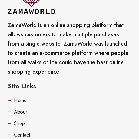
ZamaWorld is an online shopping platform that
allows customers to make multiple purchases
from a single website. ZamaWorld was launched
to create an e-commerce platform where people
from all walks of life could have the best online
shopping experience.
Site Links
Home
About
Shop
Contact