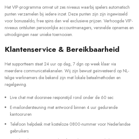
Het VIP-programma omvat uit zes niveaus waarbij spelers automatisch
punten verzamelen bij iedere inzet. Deze punten zijn zijn ingewisseld
voor bonussaldo, free spins dan wel exclusieve prijzen. Verhoogde VIP-
niveaus ontsluiten persoonlijke accountmanagers, versnelde opnames en
uitnodigingen naar unieke toernooien.
Klantenservice & Bereikbaarheid
Het supportteam staat 24 uur op dag, 7 dgn op week klaar via
meerdere communicatiekanalen. Wij zijn bewust geïnvesteerd op NL-
talige werknemers die bekend zijn met lokale betaalmethoden en
regelgeving.
Live chat met doorsnee responstijd rond onder de 60 sec
E-mailondersteuning met antwoord binnen 4 uur gedurende
kantooruren
Telefoon helpdesk met kosteloze 0800-nummer voor Nederlandse
gebruikers