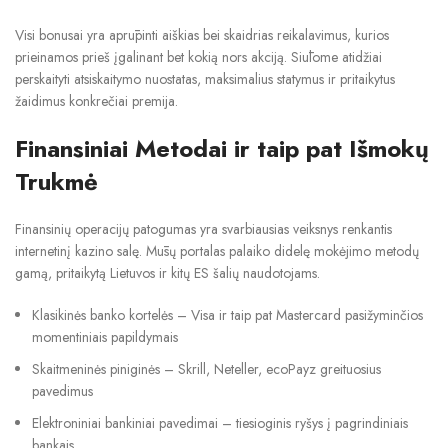
Visi bonusai yra aprūpinti aiškias bei skaidrias reikalavimus, kurios
prieinamos prieš įgalinant bet kokią nors akciją. Siūlome atidžiai
perskaityti atsiskaitymo nuostatas, maksimalius statymus ir pritaikytus
žaidimus konkrečiai premija.
Finansiniai Metodai ir taip pat Išmokų
Trukmė
Finansinių operacijų patogumas yra svarbiausias veiksnys renkantis
internetinį kazino salę. Mūsų portalas palaiko didelę mokėjimo metodų
gamą, pritaikytą Lietuvos ir kitų ES šalių naudotojams.
Klasikinės banko kortelės – Visa ir taip pat Mastercard pasižyminčios
momentiniais papildymais
Skaitmeninės piniginės – Skrill, Neteller, ecoPayz greituosius
pavedimus
Elektroniniai bankiniai pavedimai – tiesioginis ryšys į pagrindiniais
bankais