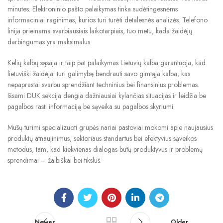
minutes. Elektroninio pašto palaikymas tinka sudėtingesnėms
informaciniai raginimas, kurios turi turėti detalesnės analizės. Telefono
linija prieinama svarbiausiais laikotarpiais, tuo metu, kada žaidėjų
darbingumas yra maksimalus.
Kelių kalbų sąsaja ir taip pat palaikymas Lietuvių kalba garantuoja, kad
lietuviški žaidėjai turi galimybę bendrauti savo gimtąja kalba, kas
nepaprastai svarbu sprendžiant techninius bei finansinius problemas.
Išsami DUK sekcija dengia dažniausiai kylančias situacijas ir leidžia be
pagalbos rasti informaciją be sąveika su pagalbos skyriumi.
Mūsų turimi specializuoti grupės nariai pastoviai mokomi apie naujausius
produktų atnaujinimus, sektoriaus standartus bei efektyvius sąveikos
metodus, tam, kad kiekvienas dialogas būtų produktyvus ir problemų
sprendimai – žaibiškai bei tikslūs.
Newer
Older