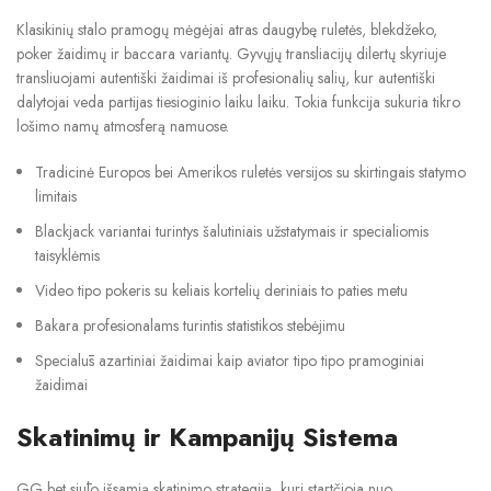
Klasikinių stalo pramogų mėgėjai atras daugybę ruletės, blekdžeko,
poker žaidimų ir baccara variantų. Gyvųjų transliacijų dilertų skyriuje
transliuojami autentiški žaidimai iš profesionalių salių, kur autentiški
dalytojai veda partijas tiesioginio laiku laiku. Tokia funkcija sukuria tikro
lošimo namų atmosferą namuose.
Tradicinė Europos bei Amerikos ruletės versijos su skirtingais statymo
limitais
Blackjack variantai turintys šalutiniais užstatymais ir specialiomis
taisyklėmis
Video tipo pokeris su keliais kortelių deriniais to paties metu
Bakara profesionalams turintis statistikos stebėjimu
Specialūs azartiniai žaidimai kaip aviator tipo tipo pramoginiai
žaidimai
Skatinimų ir Kampanijų Sistema
GG bet siūlo išsamią skatinimo strategiją, kuri startčioja nuo