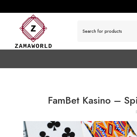
FamBet Kasino – Spil