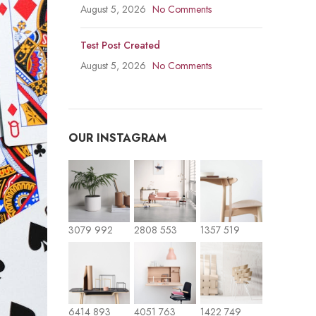
August 5, 2026
No Comments
Test Post Created
August 5, 2026
No Comments
OUR INSTAGRAM
3079
992
2808
553
1357
519
6414
893
4051
763
1422
749