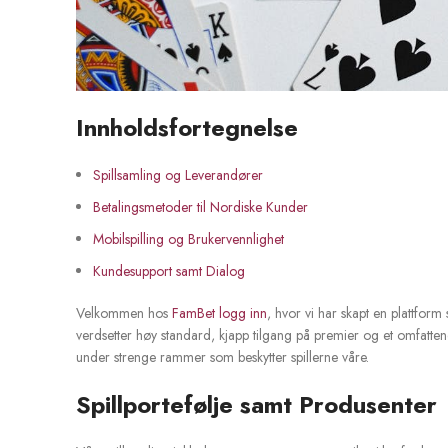
Innholdsfortegnelse
Spillsamling og Leverandører
Betalingsmetoder til Nordiske Kunder
Mobilspilling og Brukervennlighet
Kundesupport samt Dialog
Velkommen hos
FamBet logg inn
, hvor vi har skapt en plattfo
verdsetter høy standard, kjapp tilgang på premier og et omfatte
under strenge rammer som beskytter spillerne våre.
Spillportefølje samt Produsenter