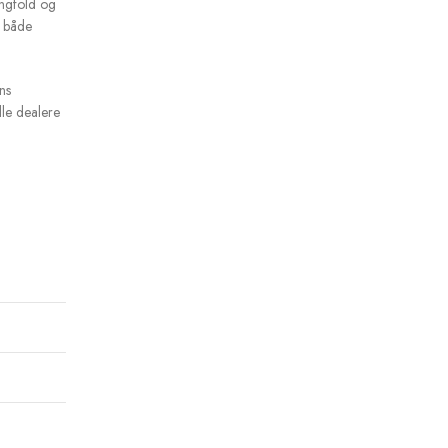
angfold og
r både
ens
lle dealere