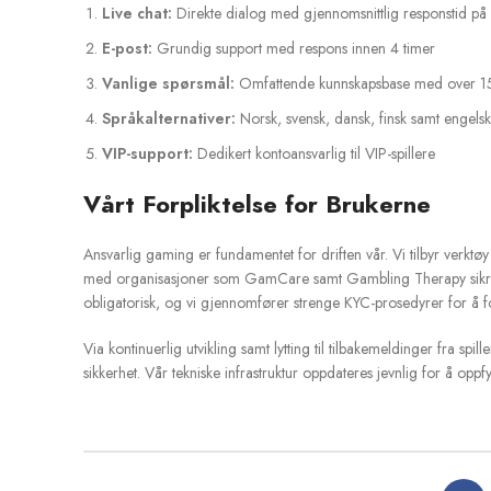
Live chat:
Direkte dialog med gjennomsnittlig responstid på 
E-post:
Grundig support med respons innen 4 timer
Vanlige spørsmål:
Omfattende kunnskapsbase med over 150
Språkalternativer:
Norsk, svensk, dansk, finsk samt engelsk
VIP-support:
Dedikert kontoansvarlig til VIP-spillere
Vårt Forpliktelse for Brukerne
Ansvarlig gaming er fundamentet for driften vår. Vi tilbyr verkt
med organisasjoner som GamCare samt Gambling Therapy sikrer at s
obligatorisk, og vi gjennomfører strenge KYC-prosedyrer for å 
Via kontinuerlig utvikling samt lytting til tilbakemeldinger fra s
sikkerhet. Vår tekniske infrastruktur oppdateres jevnlig for å oppf