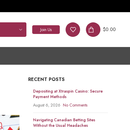
$
0.00
Join Us
RECENT POSTS
Depositing at Xtraspin Casino: Secure
Payment Methods
August 6, 2026
No Comments
Navigating Canadian Betting Sites
Without the Usual Headaches