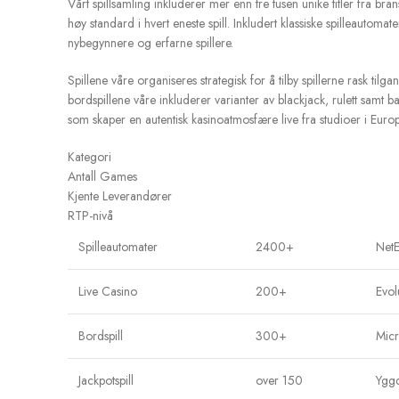
Vårt spillsamling inkluderer mer enn tre tusen unike titler fra 
høy standard i hvert eneste spill. Inkludert klassiske spilleautomat
nybegynnere og erfarne spillere.
Spillene våre organiseres strategisk for å tilby spillerne rask tilgan
bordspillene våre inkluderer varianter av blackjack, rulett samt
som skaper en autentisk kasinoatmosfære live fra studioer i Euro
Kategori
Antall Games
Kjente Leverandører
RTP-nivå
Spilleautomater
2400+
NetE
Live Casino
200+
Evol
Bordspill
300+
Mic
Jackpotspill
over 150
Yggd