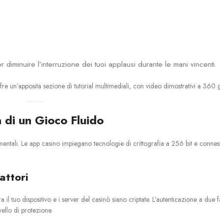
 diminuire l’interruzione dei tuoi applausi durante le mani vincenti.
e un’apposita sezione di tutorial multimediali, con video dimostrativi a 360 
 di un Gioco Fluido
amentali. Le app casino impiegano tecnologie di crittografia a 256 bit e conne
attori
il tuo dispositivo e i server del casinò siano criptate. L’autenticazione a due fa
ello di protezione.