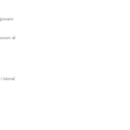
 giocano
ssioni di
i tutorial