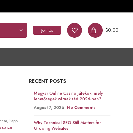
$
0.00
Join Us
RECENT POSTS
Magyar Online Casino játékok: mely
lehetőségek várnak rád 2026-ban?
August 7, 2026
No Comments
casa, l’app
Why Technical SEO Still Matters for
ò senza
Growing Websites