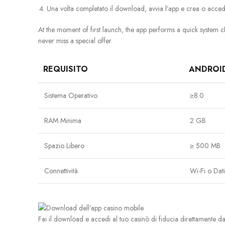
Una volta completato il download, avvia l’app e crea o accedi
At the moment of first launch, the app performs a quick system 
never miss a special offer.
REQUISITO
ANDROI
Sistema Operativo
≥8.0
RAM Minima
2 GB
Spazio Libero
≥ 500 MB
Connettività
Wi-Fi o Dati
Fai il download e accedi al tuo casinò di fiducia direttamente d