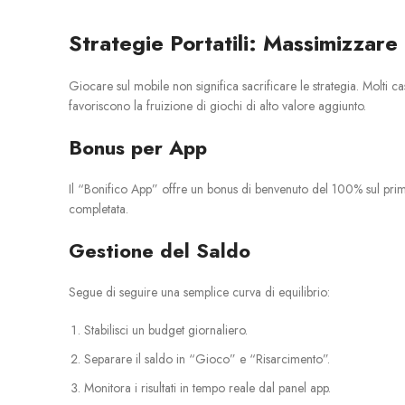
Strategie Portatili: Massimizzare 
Giocare sul mobile non significa sacrificare le strategia. Molti ca
favoriscono la fruizione di giochi di alto valore aggiunto.
Bonus per App
Il “Bonifico App” offre un bonus di benvenuto del 100% sul primo
completata.
Gestione del Saldo
Segue di seguire una semplice curva di equilibrio:
Stabilisci un budget giornaliero.
Separare il saldo in “Gioco” e “Risarcimento”.
Monitora i risultati in tempo reale dal panel app.