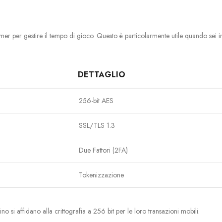
timer per gestire il tempo di gioco. Questo è particolarmente utile quando sei i
DETTAGLIO
256-bit AES
SSL/TLS 1.3
Due Fattori (2FA)
Tokenizzazione
 si affidano alla crittografia a 256 bit per le loro transazioni mobili.