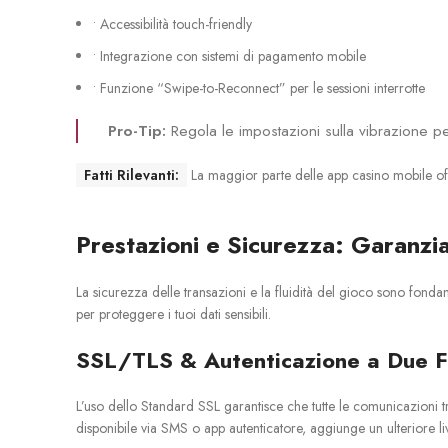
• Accessibilità touch-friendly
• Integrazione con sistemi di pagamento mobile
• Funzione “Swipe-to-Reconnect” per le sessioni interrotte
Pro-Tip:
Regola le impostazioni sulla vibrazione per
Fatti Rilevanti:
La maggior parte delle app casino mobile offr
Prestazioni e Sicurezza: Garanzia
La sicurezza delle transazioni e la fluidità del gioco sono fond
per proteggere i tuoi dati sensibili.
SSL/TLS & Autenticazione a Due F
L’uso dello Standard SSL garantisce che tutte le comunicazioni tra 
disponibile via SMS o app autenticatore, aggiunge un ulteriore liv