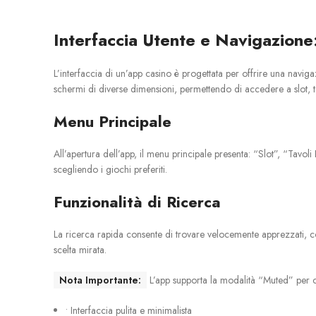
Interfaccia Utente e Navigazione
L’interfaccia di un’app casino è progettata per offrire una navigaz
schermi di diverse dimensioni, permettendo di accedere a slot, t
Menu Principale
All’apertura dell’app, il menu principale presenta: “Slot”, “Tavoli
scegliendo i giochi preferiti.
Funzionalità di Ricerca
La ricerca rapida consente di trovare velocemente apprezzati, come
scelta mirata.
Nota Importante:
L’app supporta la modalità “Muted” per ch
• Interfaccia pulita e minimalista