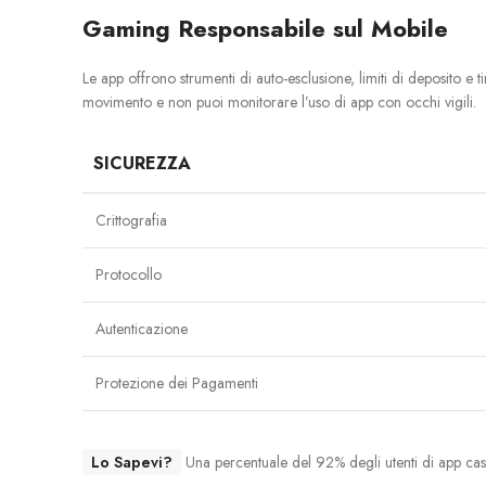
Gaming Responsabile sul Mobile
Le app offrono strumenti di auto-esclusione, limiti di deposito e 
movimento e non puoi monitorare l’uso di app con occhi vigili.
SICUREZZA
Crittografia
Protocollo
Autenticazione
Protezione dei Pagamenti
Lo Sapevi?
Una percentuale del 92% degli utenti di app casino