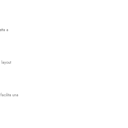
atta a
l layout
facilita una