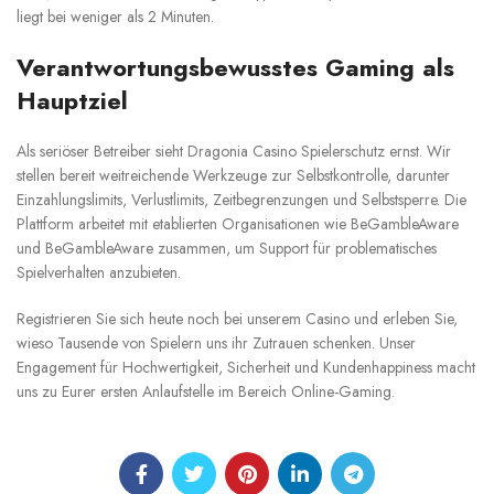
liegt bei weniger als 2 Minuten.
Verantwortungsbewusstes Gaming als
Hauptziel
Als seriöser Betreiber sieht Dragonia Casino Spielerschutz ernst. Wir
stellen bereit weitreichende Werkzeuge zur Selbstkontrolle, darunter
Einzahlungslimits, Verlustlimits, Zeitbegrenzungen und Selbstsperre. Die
Plattform arbeitet mit etablierten Organisationen wie BeGambleAware
und BeGambleAware zusammen, um Support für problematisches
Spielverhalten anzubieten.
Registrieren Sie sich heute noch bei unserem Casino und erleben Sie,
wieso Tausende von Spielern uns ihr Zutrauen schenken. Unser
Engagement für Hochwertigkeit, Sicherheit und Kundenhappiness macht
uns zu Eurer ersten Anlaufstelle im Bereich Online-Gaming.