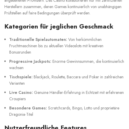
angesehenen Providern. Das Casino kollaborieren nur mit zertifizierten
Herstellern zusammen, deren Games kontinuierlich von unabhängigen
Prüfstellen auf faire Bedingungen überprüft werden.
Kategorien für jeglichen Geschmack
Traditionelle Spielautomaten:
Von herkömmlichen
Fruchtmaschinen bis zu aktuellen Videoslots mit kreativen
Bonusrunden
Progressive Jackpots:
Enorme Gewinnsummen, die kontinuierlich
wachsen
Tischspiele:
Blackjack, Roulette, Baccara und Poker in zahlreichen
Varianten
Live Casino:
Genuine Händler-Erfahrung in Echtzeit mit erfahrenen
Croupiers
Besondere Games:
Scratchcards, Bingo, Lotto und proprietäre
Dragonia-Titel
Nutzerfreundliche Features