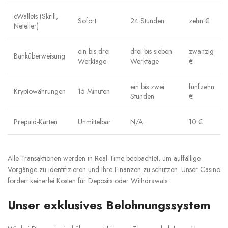
eWallets (Skrill,
Sofort
24 Stunden
zehn €
Neteller)
ein bis drei
drei bis sieben
zwanzig
Banküberweisung
Werktage
Werktage
€
ein bis zwei
fünfzehn
Kryptowährungen
15 Minuten
Stunden
€
Prepaid-Karten
Unmittelbar
N/A
10 €
Alle Transaktionen werden in Real-Time beobachtet, um auffällige
Vorgänge zu identifizieren und Ihre Finanzen zu schützen. Unser Casino
fordert keinerlei Kosten für Deposits oder Withdrawals.
Unser exklusives Belohnungssystem