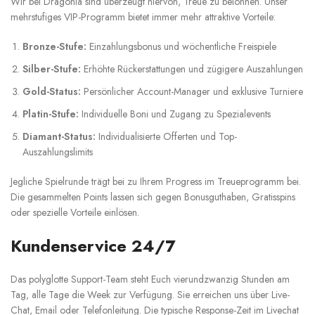
Wir bei Dragonia sind überzeugt hiervon, Treue zu belohnen. Unser
mehrstufiges VIP-Programm bietet immer mehr attraktive Vorteile:
Bronze-Stufe:
Einzahlungsbonus und wöchentliche Freispiele
Silber-Stufe:
Erhöhte Rückerstattungen und zügigere Auszahlungen
Gold-Status:
Persönlicher Account-Manager und exklusive Turniere
Platin-Stufe:
Individuelle Boni und Zugang zu Spezialevents
Diamant-Status:
Individualisierte Offerten und Top-
Auszahlungslimits
Jegliche Spielrunde trägt bei zu Ihrem Progress im Treueprogramm bei.
Die gesammelten Points lassen sich gegen Bonusguthaben, Gratisspins
oder spezielle Vorteile einlösen.
Kundenservice 24/7
Das polyglotte Support-Team steht Euch vierundzwanzig Stunden am
Tag, alle Tage die Week zur Verfügung. Sie erreichen uns über Live-
Chat, Email oder Telefonleitung. Die typische Response-Zeit im Livechat