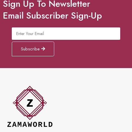
Sign Up To Newsletter
Email Subscriber Sign-Up
Subscribe