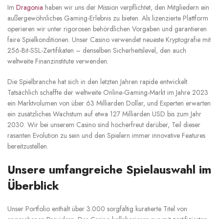
Im
Dragonia
haben wir uns der Mission verpflichtet, den Mitgliedern ein
außergewöhnliches Gaming-Erlebnis zu bieten. Als lizenzierte Plattform
operieren wir unter rigorosen behördlichen Vorgaben und garantieren
faire Spielkonditionen. Unser Casino verwendet neueste Kryptografie mit
256-Bit-SSL-Zertifikaten – denselben Sicherheitslevel, den auch
weltweite Finanzinstitute verwenden.
Die Spielbranche hat sich in den letzten Jahren rapide entwickelt.
Tatsächlich schaffte der weltweite Online-Gaming-Markt im Jahre 2023
ein Marktvolumen von über 63 Milliarden Dollar, und Experten erwarten
ein zusätzliches Wachstum auf etwa 127 Milliarden USD bis zum Jahr
2030. Wir bei unserem Casino sind hocherfreut darüber, Teil dieser
rasanten Evolution zu sein und den Spielern immer innovative Features
bereitzustellen.
Unsere umfangreiche Spielauswahl im
Überblick
Unser Portfolio enthält über 3.000 sorgfältig kuratierte Titel von