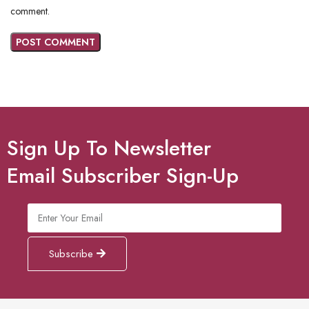
comment.
Sign Up To Newsletter
Email Subscriber Sign-Up
Subscribe