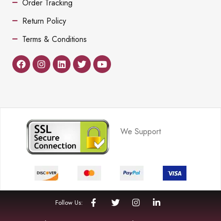
Order Tracking
Return Policy
Terms & Conditions
We Support
Follow Us: