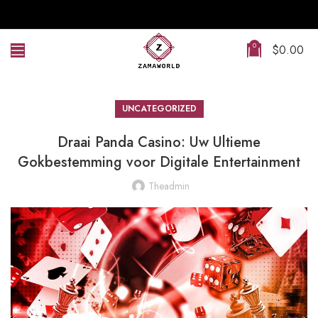
0
$
0.00
UNCATEGORIZED
Draai Panda Casino: Uw Ultieme
Gokbestemming voor Digitale Entertainment
Theadmin