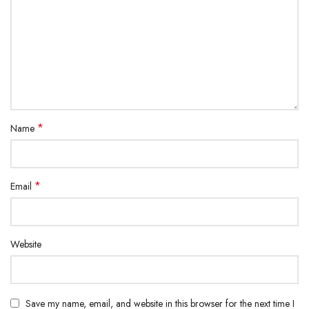
*
Name
*
Email
Website
Save my name, email, and website in this browser for the next time I