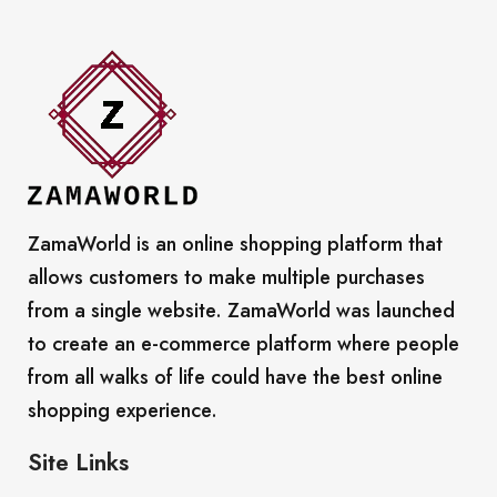
ZamaWorld is an online shopping platform that
allows customers to make multiple purchases
from a single website. ZamaWorld was launched
to create an e-commerce platform where people
from all walks of life could have the best online
shopping experience.
Site Links